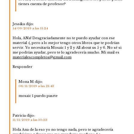
tienes cuenta de profesor?
Jessika
dijo:
14/09/2019 a las 11:24
Hola, ANa! Desgraciadamente no te puedo ayudar con ese
material :(, pero a lo mejor tengo otros libros que te podrían
servir. Yo necesitaría Mosaic 1 y 2 y All about us 5 y 6. No sé si
me podrías ayudar, pero te lo agradecería mucho. Mi mail es
materialescompletos@gmail.com
Responder
Mona M
dijo:
06/11/2019 a las 21:43
mosaic 1 puedo pasrte
Patricia
dijo:
11/11/2019 a las 10:33
Hola Ana de la eso yo no tengo nada, pero te agradecería