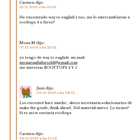
Carmen
dijo:
12/11/2019 a las 09:16
He encontrado way to english 1 eso, me lo intercambiarías x
rooftops 4 x favor?
Mona M
dijo:
07/11/2019 a las 22:12
yo tengo de way to english. mi mail
monaenglishworld@gmail.com
me interesar ROOFTOPS 4 Y 5
Juan
dijo:
09/11/2019 a las 08:52
Los encontré hace mucho , ahora necesitaría solucionarios de
make the grade, think ahead.. Del material nuevo. Lo tienes?
Si es así te enviaría rooftops
Carmen
dijo:
09/11/2019 a las 10:52