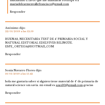
muchísimo x favor que me mandaras rooftops 4 a
mariadelcarmenvallefrancisco@gmail.com
Responder
Anónimo
dijo:
22/01/2019 a las 12:59
BUENAS, NECESITARIA TEST DE 4º PRIMARIA SOCIAL Y
NATURAL EDITORIAL EDELVIVES BILINGÜE.
ESPE_ORTEGA@HOTMAIL,COM
Responder
Sonia Navarro Flores
dijo:
16/01/2019 a las 15:42
hola me gustaria saber si alguien tiene material de 4º de primaria de
natural science sm savia. mi email es
szgz30@gmail.com
gracias
Responder