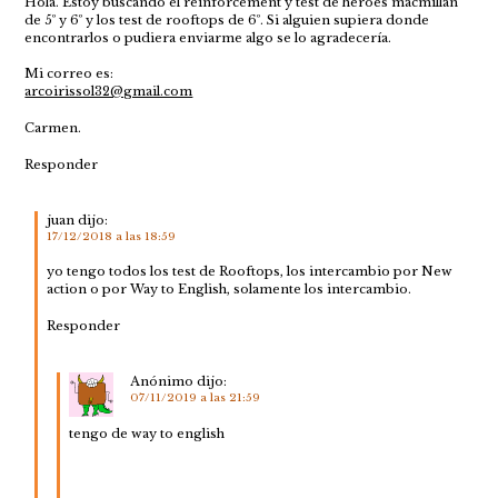
Hola. Estoy buscando el reinforcement y test de héroes macmillan
de 5º y 6º y los test de rooftops de 6º. Si alguien supiera donde
encontrarlos o pudiera enviarme algo se lo agradecería.
Mi correo es:
arcoirissol32@gmail.com
Carmen.
Responder
juan
dijo:
17/12/2018 a las 18:59
yo tengo todos los test de Rooftops, los intercambio por New
action o por Way to English, solamente los intercambio.
Responder
Anónimo
dijo:
07/11/2019 a las 21:59
tengo de way to english