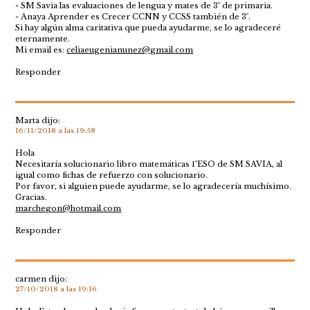
- SM Savia las evaluaciones de lengua y mates de 3º de primaria.
- Anaya Aprender es Crecer CCNN y CCSS también de 3º.
Si hay algún alma caritativa que pueda ayudarme, se lo agradeceré
eternamente.
Mi email es:
celiaeugenianunez@gmail.com
Responder
Marta
dijo:
16/11/2018 a las 19:58
Hola
Necesitaría solucionario libro matemáticas 1ºESO de SM SAVIA, al
igual como fichas de refuerzo con solucionario.
Por favor, si alguien puede ayudarme, se lo agradecería muchísimo.
Gracias.
marchegon@hotmail.com
Responder
carmen
dijo:
27/10/2018 a las 19:16