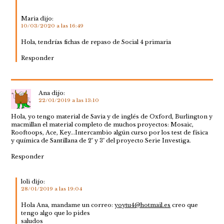
Maria
dijo:
10/03/2020 a las 16:49
Hola, tendrías fichas de repaso de Social 4 primaria
Responder
Ana
dijo:
22/01/2019 a las 13:10
Hola, yo tengo material de Savia y de inglés de Oxford, Burlington y
macmillan el material completo de muchos proyectos: Mosaic,
Rooftoops, Ace, Key…Intercambio algún curso por los test de física
y química de Santillana de 2º y 3º del proyecto Serie Investiga.
Responder
loli
dijo:
28/01/2019 a las 19:04
Hola Ana, mandame un correo:
yoytu4@hotmail.es
creo que
tengo algo que lo pides
saludos