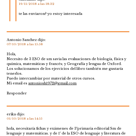
19/11/2018 a las 18:32
te las enviaron? yo estoy interesada
Antonio Sanchez
dijo:
07/10/2018 a las 15:58
Hola,
Necesito de 3 ESO de sm savia las evaluaciones de biología, física y
química, matemáticas y francés; y Geografía y lengua de Oxford.
Los solucionamos de los ejercicios del libro también me gustaría
tenerlos.
Puedo intercambiar por material de otros cursos.
Mi email es
antoniosh1972@gmail.com
Responder
erika
dijo:
01/10/2018 a las 14:55
hola, necesitaría fichas y exámenes de 3ºprimaria editorial Sm de
lenguaje y matemáticas. y de 1º de la ESO de lenguaje y literatura de