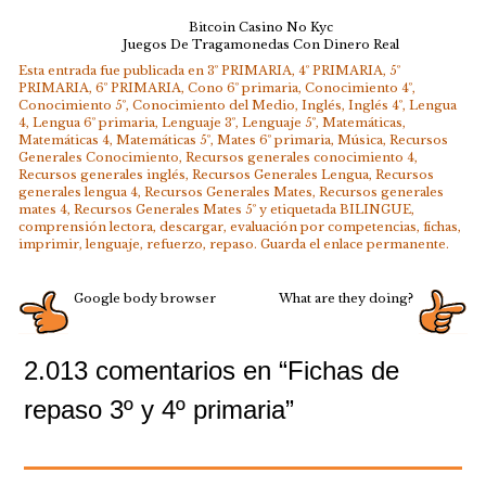
Bitcoin Casino No Kyc
Juegos De Tragamonedas Con Dinero Real
Esta entrada fue publicada en
3º PRIMARIA
,
4º PRIMARIA
,
5º
PRIMARIA
,
6º PRIMARIA
,
Cono 6º primaria
,
Conocimiento 4º
,
Conocimiento 5º
,
Conocimiento del Medio
,
Inglés
,
Inglés 4º
,
Lengua
4
,
Lengua 6º primaria
,
Lenguaje 3º
,
Lenguaje 5º
,
Matemáticas
,
Matemáticas 4
,
Matemáticas 5º
,
Mates 6º primaria
,
Música
,
Recursos
Generales Conocimiento
,
Recursos generales conocimiento 4
,
Recursos generales inglés
,
Recursos Generales Lengua
,
Recursos
generales lengua 4
,
Recursos Generales Mates
,
Recursos generales
mates 4
,
Recursos Generales Mates 5º
y etiquetada
BILINGUE
,
comprensión lectora
,
descargar
,
evaluación por competencias
,
fichas
,
imprimir
,
lenguaje
,
refuerzo
,
repaso
. Guarda el
enlace permanente
.
Google body browser
What are they doing?
2.013 comentarios en “
Fichas de
repaso 3º y 4º primaria
”