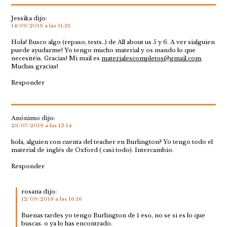
Jessika
dijo:
14/09/2019 a las 11:31
Hola! Busco algo (repaso, tests..) de All about us 5 y 6. A ver sialguien
puede ayudarme! Yo tengo mucho material y os mando lo que
necesitéis. Gracias! Mi mail es
materialescompletos@gmail.com
.
Muchas gracias!
Responder
Anónimo
dijo:
23/07/2019 a las 12:14
hola, alguien con cuenta del teacher en Burlington? Yo tengo todo el
material de inglés de Oxford ( casi todo). Intercambio.
Responder
rosana
dijo:
12/09/2019 a las 16:16
Buenas tardes yo tengo Burlington de 1 eso, no se si es lo que
buscas. o ya lo has encontrado.