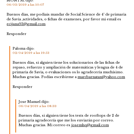
MONTSE
dijo:
06/03/2019 a las 10:07
Buenos dias, me podiais mandar de Social Science de 4º de primaria
de Savia ,actividades, o fichas de examenes, por favor mi email es
ecijana93@gmail.com
Responder
Paloma
dijo:
02/04/2019 a las 19:53
Buenos días, si alguien tiene los solucionarios de las fichas de
repaso, refuerzo y ampliación de matemáticas y lengua de 4 de
primaria de Savia, o evaluaciones os lo agradeceria muchísimo.
Muchas gracias. Podías escribirme a
marcbarnatan@yahoo.com
Responder
Jose Manuel
dijo:
06/04/2019 a las 08:33
Buenos días, si alguien tiene los tests de rooftops de 2 de
primaria agradecería que me los enviarán por correo.
Muchas gracias. Mi correo es
josemhq@gmail.com