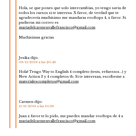
Hola, se que pones que solo intercambias, yo tengo savia de
todos los cursos si te interesa. X favor, de verdad que te
agradecería muchísimo me mandaras rooftops 4, x favor. Si
pudieras mi correo es
mariadelcarmenvallefrancisco@gmail.com
Muchísimas gracias
Jesika
dijo:
09/11/2019 a las 20:43
Hola! Tengo Way to English 4 completo (tests, refuerzos…) y
New Action 3 y 4 completos tb. Si te interesan, escríbeme a
materialescompletos@gmail.com
Carmen
dijo:
11/11/2019 a las 10:36
Juan x favor te lo pido, me puedes mandar rooftops de 4 a
mariadelcarmenvallefrancisco@gmail.com