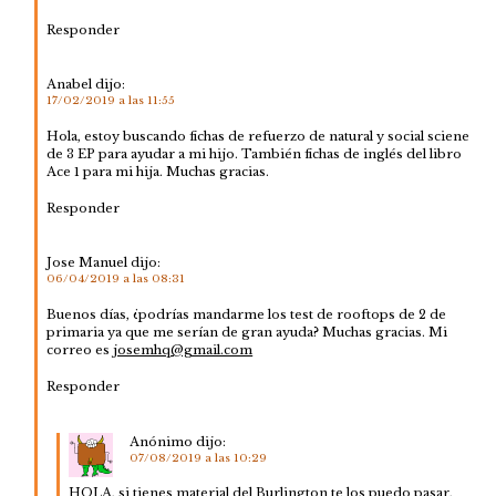
Responder
Anabel
dijo:
17/02/2019 a las 11:55
Hola, estoy buscando fichas de refuerzo de natural y social sciene
de 3 EP para ayudar a mi hijo. También fichas de inglés del libro
Ace 1 para mi hija. Muchas gracias.
Responder
Jose Manuel
dijo:
06/04/2019 a las 08:31
Buenos días, ¿podrías mandarme los test de rooftops de 2 de
primaria ya que me serían de gran ayuda? Muchas gracias. Mi
correo es
josemhq@gmail.com
Responder
Anónimo
dijo:
07/08/2019 a las 10:29
HOLA, si tienes material del Burlington te los puedo pasar,