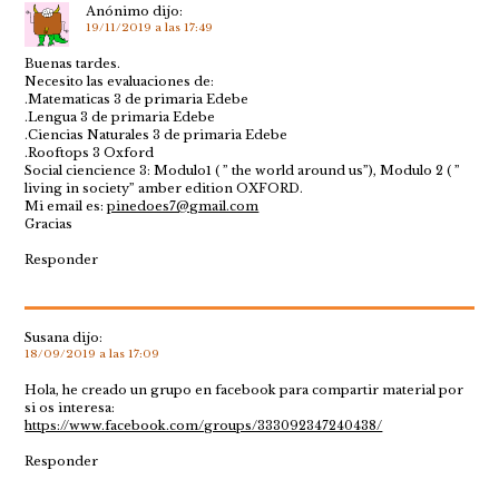
Anónimo
dijo:
19/11/2019 a las 17:49
Buenas tardes.
Necesito las evaluaciones de:
.Matematicas 3 de primaria Edebe
.Lengua 3 de primaria Edebe
.Ciencias Naturales 3 de primaria Edebe
.Rooftops 3 Oxford
Social ciencience 3: Modulo1 ( ” the world around us”), Modulo 2 ( ”
living in society” amber edition OXFORD.
Mi email es:
pinedoes7@gmail.com
Gracias
Responder
Susana
dijo:
18/09/2019 a las 17:09
Hola, he creado un grupo en facebook para compartir material por
si os interesa:
https://www.facebook.com/groups/333092347240438/
Responder