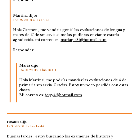
Responder
Martina
dijo:
16/12/2018 a las 16:41
Hola Carmen , me vendria genial las evaluaciones de lengua y
mates de 4º de sm savia.si me las pudieras enviar te estaria
agradecida. mi correo es:
mariag.c81@hotmail.com
Responder
Maria
dijo:
16/01/2019 a las 16:01
Hola Martina!, me podrías mandar las evaluaciones de 4 de
primaria sm savia. Gracias. Estoy un poco perdida con estas
clases.
Mi correo es:
jopy4@hotmail.com
rosana
dijo:
19/09/2018 a las 15:44
Buenas tardes , estoy buscando los exámenes de historia y