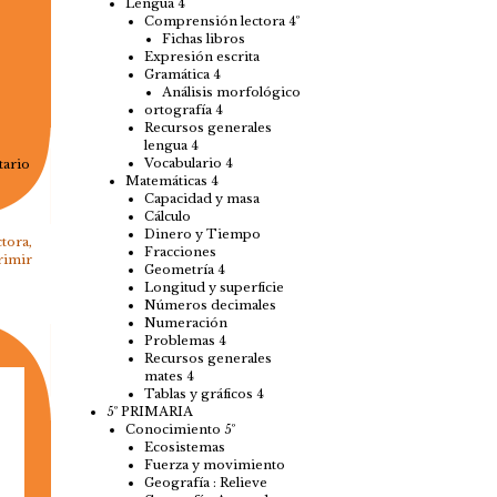
Lengua 4
Comprensión lectora 4º
Fichas libros
Expresión escrita
Gramática 4
Análisis morfológico
ortografía 4
Recursos generales
lengua 4
Vocabulario 4
tario
Matemáticas 4
Capacidad y masa
Cálculo
Dinero y Tiempo
ctora
,
Fracciones
rimir
Geometría 4
Longitud y superficie
Números decimales
Numeración
Problemas 4
Recursos generales
mates 4
Tablas y gráficos 4
5º PRIMARIA
Conocimiento 5º
Ecosistemas
Fuerza y movimiento
Geografía : Relieve