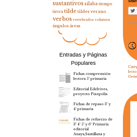
Share
sustantivos
sílaba
tiempo
tilde
tildes
verano
tierra
verbos
vertebrados
volumen
Carg
ángulos
áreas
Entradas y Páginas
Populares
Cate
lecto
Fichas comprensión
Gene
lectora 5º primaria
Editorial Edelvives,
proyecto Pixepolis
Fichas de repaso 3º y
4º primaria
Fichas de refuerzo de
3º 4º 5º y 6º Primaria
editorial
Anaya,Santillana y