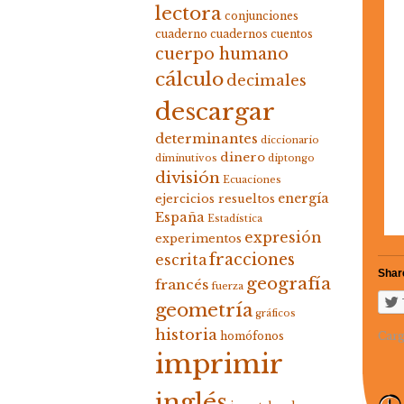
lectora
conjunciones
cuaderno
cuadernos
cuentos
cuerpo humano
cálculo
decimales
descargar
determinantes
diccionario
dinero
diminutivos
diptongo
división
Ecuaciones
energía
ejercicios resueltos
España
Estadística
expresión
experimentos
fracciones
escrita
Share
geografía
francés
fuerza
geometría
gráficos
historia
Carg
homófonos
imprimir
inglés