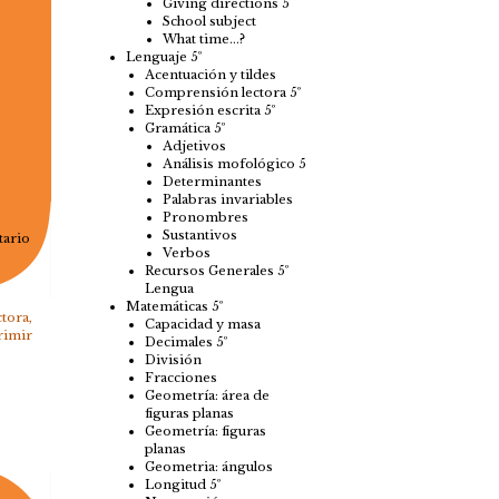
Giving directions 5
School subject
What time…?
Lenguaje 5º
Acentuación y tildes
Comprensión lectora 5º
Expresión escrita 5º
Gramática 5º
Adjetivos
Análisis mofológico 5
Determinantes
Palabras invariables
Pronombres
Sustantivos
tario
Verbos
Recursos Generales 5º
Lengua
Matemáticas 5º
ctora
,
Capacidad y masa
rimir
Decimales 5º
División
Fracciones
Geometría: área de
figuras planas
Geometría: figuras
planas
Geometria: ángulos
Longitud 5º