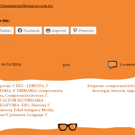
://ptsansuena.blogspot.com.es/
 this:
Twitter
Facebook
Imprimir
Pinterest
ando...
16/05/2014
por
1 comen
gorías:
1º ESO - LENGUA
,
5º
Etiquetas:
comprensión le
MARIA
,
6º PRIMARIA
,
comprensión
descargar
,
historia
,
imp
ra
,
Comprensión lectora 5º
,
CACIÓN SECUNDARIA
IGATORIA -ESO
,
Historia 5º
historia, Edad Antigua y Media
,
ua 6º primaria
,
Lenguaje 5º