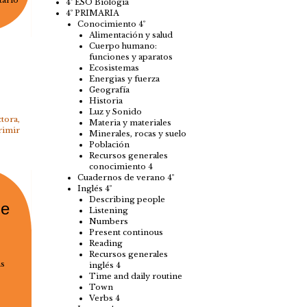
tario
4º ESO Biología
4º PRIMARIA
Conocimiento 4º
Alimentación y salud
Cuerpo humano:
funciones y aparatos
Ecosistemas
Energias y fuerza
Geografía
Historia
Luz y Sonido
ctora
,
Materia y materiales
rimir
Minerales, rocas y suelo
Población
Recursos generales
conocimiento 4
Cuadernos de verano 4º
Inglés 4º
Describing people
de
Listening
Numbers
Present continous
Reading
Recursos generales
as
inglés 4
Time and daily routine
Town
Verbs 4