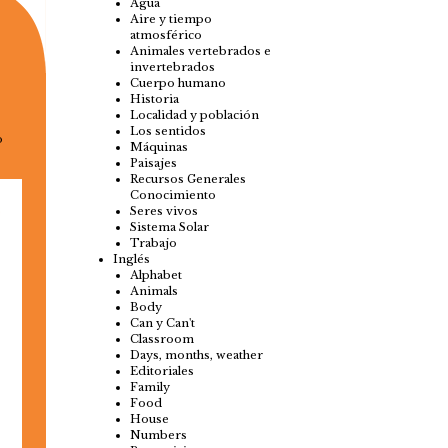
Agua
Aire y tiempo
atmosférico
Animales vertebrados e
invertebrados
Cuerpo humano
Historia
Localidad y población
Los sentidos
o
Máquinas
Paisajes
Recursos Generales
Conocimiento
Seres vivos
Sistema Solar
Trabajo
Inglés
Alphabet
Animals
Body
Can y Can't
Classroom
Days, months, weather
Editoriales
Family
Food
House
Numbers