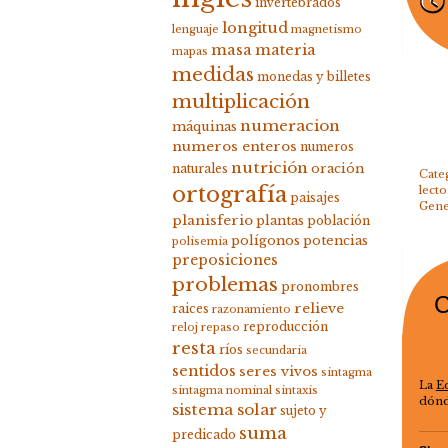
invertebrados
longitud
lenguaje
magnetismo
masa
materia
mapas
medidas
monedas y billetes
multiplicación
numeracion
máquinas
numeros enteros
numeros
nutrición
oración
naturales
Cate
ortografía
lecto
paisajes
Gene
planisferio
plantas
población
polígonos
potencias
polisemia
preposiciones
problemas
pronombres
C
relieve
raices
razonamiento
reproducción
reloj
repaso
resta
ríos
secundaria
sentidos
seres vivos
sintagma
La
E
sintagma nominal
sintaxis
dónd
sistema solar
sujeto y
suma
predicado