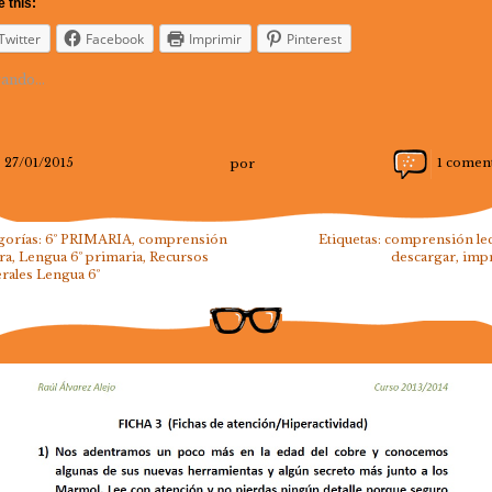
 this:
Twitter
Facebook
Imprimir
Pinterest
ando...
27/01/2015
por
1 comen
gorías:
6º PRIMARIA
,
comprensión
Etiquetas:
comprensión le
ra
,
Lengua 6º primaria
,
Recursos
descargar
,
imp
rales Lengua 6º