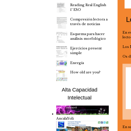
Reading Real English
1º ESO
L
Compresión lectora a
través de noticias
En e
Esquema para hacer
lecto
análisis morfológico
Los 
Ejercicios present
simple
Os d
Energía
How old are you?
Alta Capacidad
Intelectual
AncalaYoli
En s