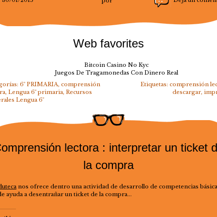
30/01/2015
por
Deja un comen
Web favorites
Bitcoin Casino No Kyc
Juegos De Tragamonedas Con Dinero Real
gorías:
6º PRIMARIA
,
comprensión
Etiquetas:
comprensión le
ra
,
Lengua 6º primaria
,
Recursos
descargar
,
imp
rales Lengua 6º
omprensión lectora : interpretar un ticket 
la compra
duteca
nos ofrece dentro una actividad de desarrollo de competencias básic
e ayuda a desentrañar un ticket de la compra…