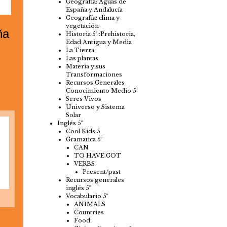
Geografía: Aguas de
España y Andalucía
Geografía: clima y
vegetación
ña
Historia 5º :Prehistoria,
Edad Antigua y Media
La Tierra
Las plantas
Materia y sus
Transformaciones
Recursos Generales
Conocimiento Medio 5
Seres Vivos
Universo y Sistema
Solar
Inglés 5º
Cool Kids 5
Gramatica 5º
CAN
TO HAVE GOT
VERBS
Present/past
Recursos generales
inglés 5º
Vocabulario 5º
ANIMALS
Countries
Food