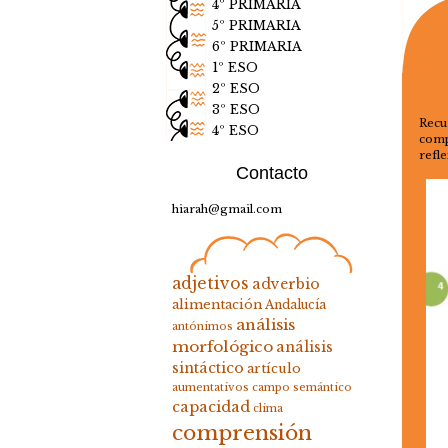
4º PRIMARIA
5º PRIMARIA
6º PRIMARIA
1º ESO
2º ESO
3º ESO
Recu
4º ESO
comp
refl
Contacto
hiarah@gmail.com
adjetivos
adverbio
alimentación
Andalucía
análisis
antónimos
morfológico
análisis
sintáctico
artículo
aumentativos
campo semántico
capacidad
clima
comprensión