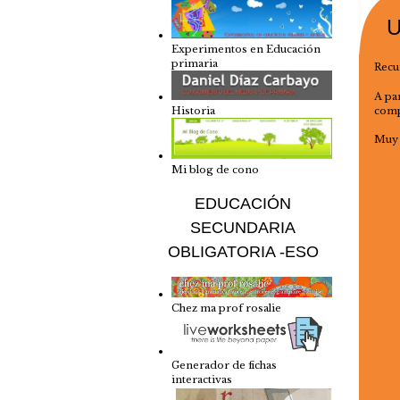
U
Experimentos en Educación
primaria
Recu
A pa
comp
Historia
Muy 
Mi blog de cono
EDUCACIÓN
SECUNDARIA
OBLIGATORIA -ESO
Chez ma prof rosalie
Generador de fichas
interactivas