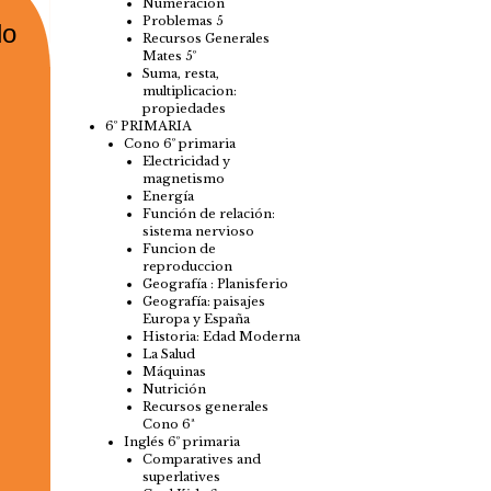
Numeración
Problemas 5
lo
Recursos Generales
Mates 5º
Suma, resta,
multiplicacion:
propiedades
6º PRIMARIA
Cono 6º primaria
Electricidad y
magnetismo
Energía
Función de relación:
sistema nervioso
Funcion de
reproduccion
Geografía : Planisferio
Geografía: paisajes
Europa y España
Historia: Edad Moderna
La Salud
Máquinas
Nutrición
Recursos generales
Cono 6ª
Inglés 6º primaria
Comparatives and
superlatives