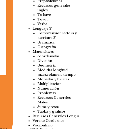
Preposiciones
Recursos generales
inglés
To have
Town
Verbs
Lenguaje 3º
Comprensión lectora y
escritura 3º
Gramática
Ortografía
Matemáticas
coordenadas
División
Geometría
Medidas:longitud,
masa,volumen, tiempo
Monedas y billetes
Multiplicacion
Numeración
Problemas
Recursos Generales
Mates
Suma y resta
Tablas y gráficos
Recursos Generales Lengua
Verano Cuadernos
Vocabulario