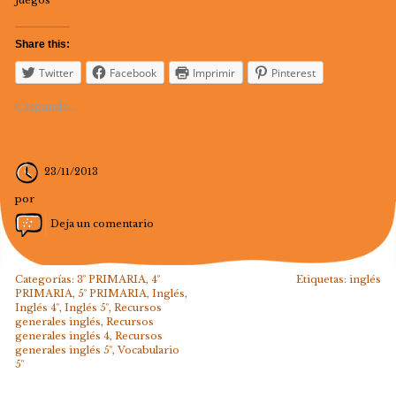
juegos
Share this:
Twitter
Facebook
Imprimir
Pinterest
Cargando...
23/11/2013
por
Deja un comentario
Categorías:
3º PRIMARIA
,
4º
Etiquetas:
inglés
PRIMARIA
,
5º PRIMARIA
,
Inglés
,
Inglés 4º
,
Inglés 5º
,
Recursos
generales inglés
,
Recursos
generales inglés 4
,
Recursos
generales inglés 5º
,
Vocabulario
5º