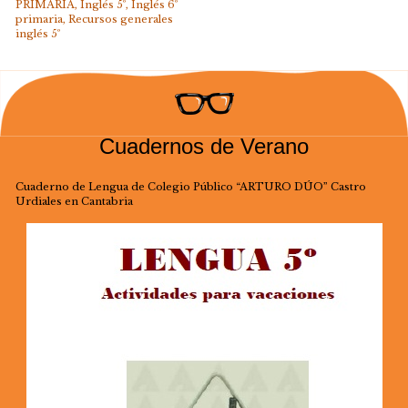
PRIMARIA
,
Inglés 5º
,
Inglés 6º
primaria
,
Recursos generales
inglés 5º
Cuadernos de Verano
Cuaderno de Lengua de Colegio Público “ARTURO DÚO” Castro
Urdiales en Cantabria