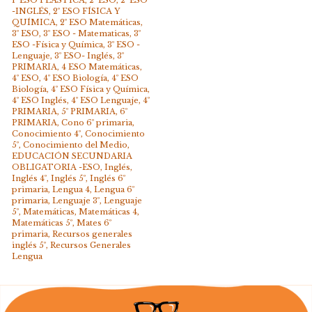
1º ESO PLÁSTICA
,
2º ESO
,
2º ESO
-INGLÉS
,
2º ESO FÍSICA Y
QUÍMICA
,
2º ESO Matemáticas
,
3º ESO
,
3º ESO - Matematicas
,
3º
ESO -Física y Química
,
3º ESO -
Lenguaje
,
3º ESO- Inglés
,
3º
PRIMARIA
,
4 ESO Matemáticas
,
4º ESO
,
4º ESO Biología
,
4º ESO
Biología
,
4º ESO Física y Química
,
4º ESO Inglés
,
4º ESO Lenguaje
,
4º
PRIMARIA
,
5º PRIMARIA
,
6º
PRIMARIA
,
Cono 6º primaria
,
Conocimiento 4º
,
Conocimiento
5º
,
Conocimiento del Medio
,
EDUCACIÓN SECUNDARIA
OBLIGATORIA -ESO
,
Inglés
,
Inglés 4º
,
Inglés 5º
,
Inglés 6º
primaria
,
Lengua 4
,
Lengua 6º
primaria
,
Lenguaje 3º
,
Lenguaje
5º
,
Matemáticas
,
Matemáticas 4
,
Matemáticas 5º
,
Mates 6º
primaria
,
Recursos generales
inglés 5º
,
Recursos Generales
Lengua