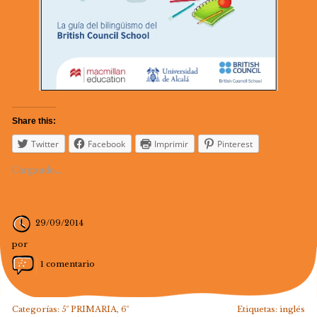
Share this:
Twitter
Facebook
Imprimir
Pinterest
Cargando...
29/09/2014
por
1 comentario
Categorías:
5º PRIMARIA
,
6º
Etiquetas:
inglés