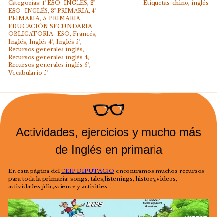
Categorías:
1º ESO -INGLÉS
,
2º
Etiquetas:
chino
,
inglés
ESO -INGLÉS
,
3º PRIMARIA
,
4º
PRIMARIA
,
5º PRIMARIA
,
EDUCACIÓN SECUNDARIA
OBLIGATORIA -ESO
,
Francés
,
Inglés
,
Inglés 4º
,
Inglés 5º
,
Recursos generales inglés
,
Recursos generales inglés 4
,
Recursos generales inglés 5º
,
Vocabulario 5º
Actividades, ejercicios y mucho más
de Inglés en primaria
En esta página del
CEIP DIPUTACIO
encontramos muchos recursos
para toda la primaria: songs, tales,listenings, history,videos,
actividades jclic,science y activities