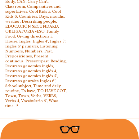
Body
,
CAN
,
Can y Can't
,
Classroom
,
Comparatives and
superlatives
,
Cool Kids 5
,
Cool
Kids 6
,
Countries
,
Days, months,
weather
,
Describing people
,
EDUCACIÓN SECUNDARIA
OBLIGATORIA -ESO
,
Family
,
Food
,
Giving directions 5
,
House
,
Inglés
,
Inglés 4º
,
Inglés 5º
,
Inglés 6º primaria
,
Listening
,
Numbers
,
Numbers
,
Past
,
Preposiciones
,
Present
continous
,
Present/past
,
Reading
,
Recursos generales inglés
,
Recursos generales inglés 4
,
Recursos generales inglés 5º
,
Recursos genrales Ingles 6º
,
School subject
,
Time and daily
routine
,
To have
,
TO HAVE GOT
,
Town
,
Town
,
Verbs
,
VERBS
,
Verbs 4
,
Vocabulario 5º
,
What
time...?