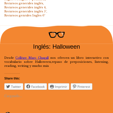
Recursos generales inglés
,
Recursos generales inglés 4
,
Recursos generales inglés 5º
,
Recursos genrales Ingles 6º
Inglés: Halloween
Desde
Collège Marc Chagall
nos ofrecen un libro interactivo con
vocabulario sobre Halloween,repaso de preposiciones, listening,
reading, writing y mucho más
Share this:
Twitter
Facebook
Imprimir
Pinterest
Cargando...