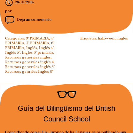
28/10/2014
por
Deja un comentario
Categorías:
3º PRIMARIA
,
4º
Etiquetas:
halloween
,
inglés
PRIMARIA
,
5º PRIMARIA
,
6º
PRIMARIA
,
Inglés
,
Inglés 4º
,
Inglés 5º
,
Inglés 6º primaria
,
Recursos generales inglés
,
Recursos generales inglés 4
,
Recursos generales inglés 5º
,
Recursos genrales Ingles 6º
Guía del Bilingüismo del British
Council School
Coincidiendo con el Día Europeo de las Lenguas, se ha publicado una