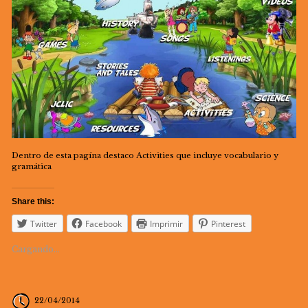
Dentro de esta pagína destaco Activities que incluye vocabulario y
gramática
Share this:
Twitter
Facebook
Imprimir
Pinterest
Cargando...
22/04/2014