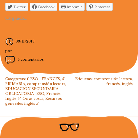
Twitter
Facebook
Imprimir
Pinterest
Cargando...
03/11/2013
por
5 comentarios
Categorías:
1º ESO - FRANCÉS
,
5º
Etiquetas:
comprensión lectora
,
PRIMARIA
,
comprensión lectora
,
francés
,
inglés
EDUCACIÓN SECUNDARIA
OBLIGATORIA -ESO
,
Francés
,
Inglés 5º
,
Otras cosas
,
Recursos
generales inglés 5º