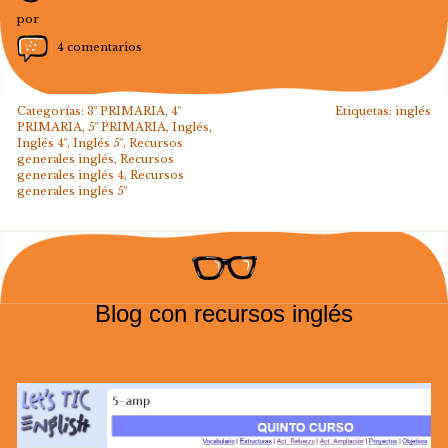
por
4 comentarios
Categorías:
3º PRIMARIA
,
4º
Etiquetas:
inglés
PRIMARIA
,
5º PRIMARIA
,
Inglés
,
Inglés 4º
,
Inglés 5º
,
Recursos
generales inglés
,
Recursos
generales inglés 4
,
Recursos
generales inglés 5º
Blog con recursos inglés