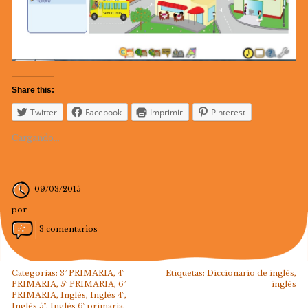
Share this:
Twitter
Facebook
Imprimir
Pinterest
Cargando...
09/03/2015
por
3 comentarios
Categorías:
3º PRIMARIA
,
4º
Etiquetas:
Diccionario de inglés
,
PRIMARIA
,
5º PRIMARIA
,
6º
inglés
PRIMARIA
,
Inglés
,
Inglés 4º
,
Inglés 5º
,
Inglés 6º primaria
,