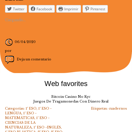
Twitter
Facebook
Imprimir
Pinterest
Cargando...
06/04/2020
por
Deja un comentario
Web favorites
Bitcoin Casino No Kyc
Juegos De Tragamonedas Con Dinero Real
Categorías:
1º ESO
,
1º ESO -
Etiquetas:
cuadernos
LENGUA
,
1º ESO -
MATEMÁTICAS
,
1º ESO -
CIENCIAS DE LA
NATURALEZA
,
1º ESO -INGLÉS
,