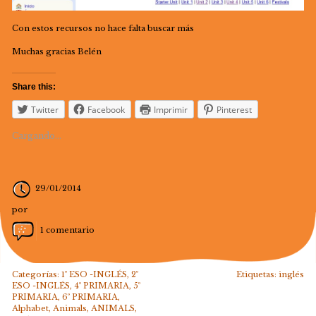
Con estos recursos no hace falta buscar más
Muchas gracias Belén
Share this:
Twitter
Facebook
Imprimir
Pinterest
Cargando...
29/01/2014
por
1 comentario
Categorías:
1º ESO -INGLÉS
,
2º
Etiquetas:
inglés
ESO -INGLÉS
,
4º PRIMARIA
,
5º
PRIMARIA
,
6º PRIMARIA
,
Alphabet
,
Animals
,
ANIMALS
,