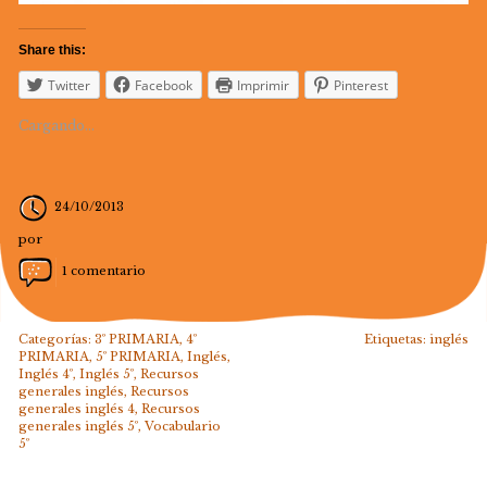
Share this:
Twitter
Facebook
Imprimir
Pinterest
Cargando...
24/10/2013
por
1 comentario
Categorías:
3º PRIMARIA
,
4º
Etiquetas:
inglés
PRIMARIA
,
5º PRIMARIA
,
Inglés
,
Inglés 4º
,
Inglés 5º
,
Recursos
generales inglés
,
Recursos
generales inglés 4
,
Recursos
generales inglés 5º
,
Vocabulario
5º