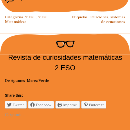
Categorías:
2º ESO
,
2º ESO
Etiquetas:
Ecuaciones
,
sistemas
Matemáticas
de ecuaciones
Revista de curiosidades matemáticas
2 ESO
De Apuntes Marea Verde
Share this:
Twitter
Facebook
Imprimir
Pinterest
Cargando...