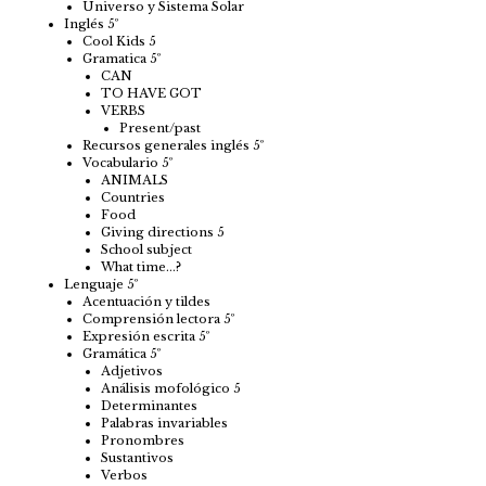
Universo y Sistema Solar
Inglés 5º
Cool Kids 5
Gramatica 5º
CAN
TO HAVE GOT
VERBS
Present/past
Recursos generales inglés 5º
Vocabulario 5º
ANIMALS
Countries
Food
Giving directions 5
School subject
What time…?
Lenguaje 5º
Acentuación y tildes
Comprensión lectora 5º
Expresión escrita 5º
Gramática 5º
Adjetivos
Análisis mofológico 5
Determinantes
Palabras invariables
Pronombres
Sustantivos
Verbos