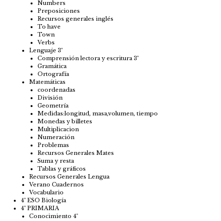
Numbers
Preposiciones
Recursos generales inglés
To have
Town
Verbs
Lenguaje 3º
Comprensión lectora y escritura 3º
Gramática
Ortografía
Matemáticas
coordenadas
División
Geometría
Medidas:longitud, masa,volumen, tiempo
Monedas y billetes
Multiplicacion
Numeración
Problemas
Recursos Generales Mates
Suma y resta
Tablas y gráficos
Recursos Generales Lengua
Verano Cuadernos
Vocabulario
4º ESO Biología
4º PRIMARIA
Conocimiento 4º