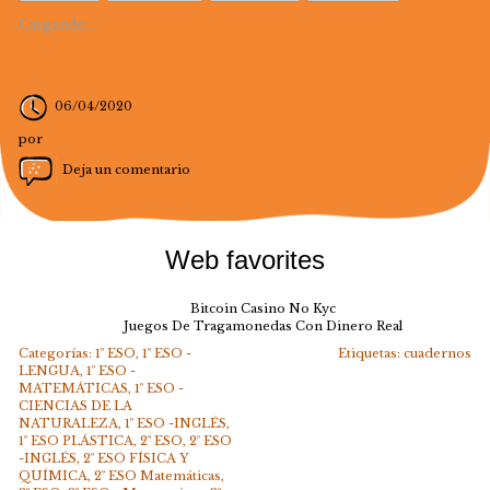
Cargando...
06/04/2020
por
Deja un comentario
Web favorites
Bitcoin Casino No Kyc
Juegos De Tragamonedas Con Dinero Real
Categorías:
1º ESO
,
1º ESO -
Etiquetas:
cuadernos
LENGUA
,
1º ESO -
MATEMÁTICAS
,
1º ESO -
CIENCIAS DE LA
NATURALEZA
,
1º ESO -INGLÉS
,
1º ESO PLÁSTICA
,
2º ESO
,
2º ESO
-INGLÉS
,
2º ESO FÍSICA Y
QUÍMICA
,
2º ESO Matemáticas
,