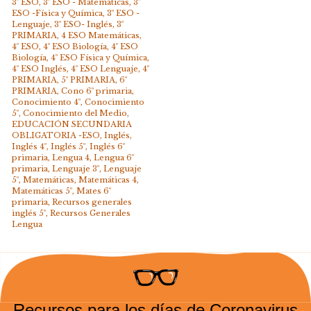
3º ESO
,
3º ESO - Matematicas
,
3º
ESO -Física y Química
,
3º ESO -
Lenguaje
,
3º ESO- Inglés
,
3º
PRIMARIA
,
4 ESO Matemáticas
,
4º ESO
,
4º ESO Biología
,
4º ESO
Biología
,
4º ESO Física y Química
,
4º ESO Inglés
,
4º ESO Lenguaje
,
4º
PRIMARIA
,
5º PRIMARIA
,
6º
PRIMARIA
,
Cono 6º primaria
,
Conocimiento 4º
,
Conocimiento
5º
,
Conocimiento del Medio
,
EDUCACIÓN SECUNDARIA
OBLIGATORIA -ESO
,
Inglés
,
Inglés 4º
,
Inglés 5º
,
Inglés 6º
primaria
,
Lengua 4
,
Lengua 6º
primaria
,
Lenguaje 3º
,
Lenguaje
5º
,
Matemáticas
,
Matemáticas 4
,
Matemáticas 5º
,
Mates 6º
primaria
,
Recursos generales
inglés 5º
,
Recursos Generales
Lengua
Recursos para los días de Coronavirus