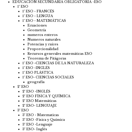
EDUCACIÓN SECUNDARIA OBLIGATORIA -ESO
1º ESO
1º ESO - FRANCÉS
1º ESO - LENGUA
1º ESO - MATEMÁTICAS
Ecuaciones
Geometría
numeros enteros
Numeros naturales
Potencias y raíces
Proporcionalidad
Recursos generales matemáticas ESO
Teorema de Pitágoras
1º ESO -CIENCIAS DE LA NATURALEZA
1º ESO -INGLÉS
1º ESO PLÁSTICA
1º ESO- CIENCIAS SOCIALES
geografía
2º ESO
2º ESO -INGLÉS
2º ESO FÍSICA Y QUÍMICA
2º ESO Matemáticas
2º ESO- LENGUAJE
3º ESO
3º ESO - Matematicas
3º ESO -Física y Química
3º ESO -Lenguaje
3º ESO- Inglés