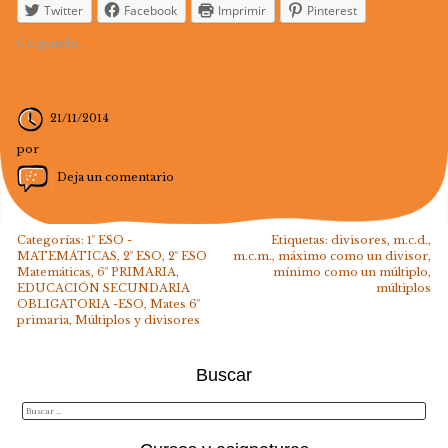
Twitter
Facebook
Imprimir
Pinterest
Cargando...
21/11/2014
por
Deja un comentario
Categorías:
1º ESO -
Etiquetas:
divisores
,
m.c.d.
,
MATEMÁTICAS
,
2º ESO
,
2º ESO
m.c.m.
,
máximo como un divisor
,
Matemáticas
,
6º PRIMARIA
,
mínimo como un múltiplo
,
EDUCACIÓN SECUNDARIA
múltiplos
OBLIGATORIA -ESO
,
Mates 6º
primaria
,
Múltiplos y divisores
Buscar