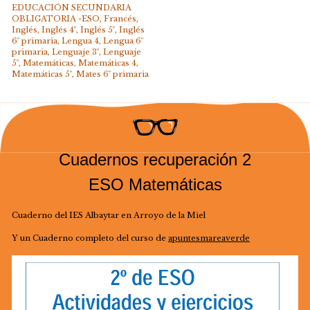
EDUCACIÓN SECUNDARIA
OBLIGATORIA -ESO
,
Francés
,
Inglés
,
Inglés 4º
,
Inglés 5º
,
Inglés
6º primaria
,
Lengua 4
,
Lengua 6º
primaria
,
Lenguaje 3º
,
Lenguaje
5º
,
Matemáticas
,
Matemáticas 4
,
Matemáticas 5º
,
Mates 6º primaria
Cuadernos recuperación 2
ESO Matemáticas
Cuaderno del IES Albaytar en Arroyo de la Miel
Y un Cuaderno completo del curso de
apuntesmareaverde