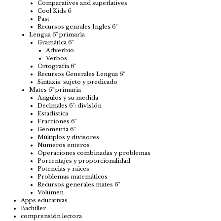
Comparatives and superlatives
Cool Kids 6
Past
Recursos genrales Ingles 6º
Lengua 6º primaria
Gramática 6º
Adverbio
Verbos
Ortografía 6º
Recursos Generales Lengua 6º
Sintaxis: sujeto y predicado
Mates 6º primaria
Angulos y su medida
Decimales 6º: división
Estadística
Fracciones 6º
Geometria 6º
Múltiplos y divisores
Numeros enteros
Operaciones combinadas y problemas
Porcentajes y proporcionalidad
Potencias y raices
Problemas matemáticos
Recursos generales mates 6º
Volumen
Apps educativas
Bachiller
comprensión lectora