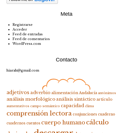
Meta
Registrarse
Acceder
Feed de entradas
Feed de comentarios
WordPress.com
Contacto
hiarah@gmail.com
adjetivos
adverbio
alimentación
Andalucía
antónimos
análisis morfológico
análisis sintáctico
artículo
capacidad
aumentativos
campo semántico
clima
comprensión lectora
conjunciones
cuaderno
cálculo
cuerpo humano
cuadernos
cuentos
descargar