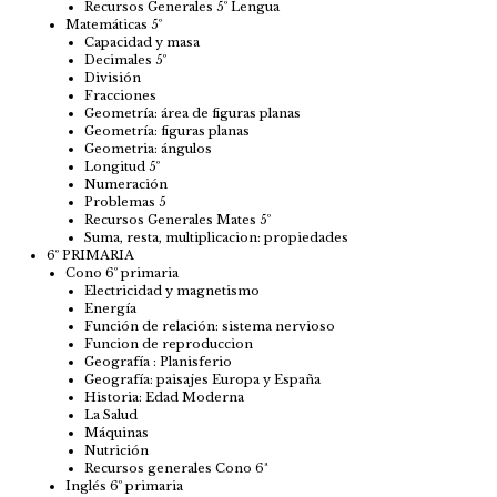
Recursos Generales 5º Lengua
Matemáticas 5º
Capacidad y masa
Decimales 5º
División
Fracciones
Geometría: área de figuras planas
Geometría: figuras planas
Geometria: ángulos
Longitud 5º
Numeración
Problemas 5
Recursos Generales Mates 5º
Suma, resta, multiplicacion: propiedades
6º PRIMARIA
Cono 6º primaria
Electricidad y magnetismo
Energía
Función de relación: sistema nervioso
Funcion de reproduccion
Geografía : Planisferio
Geografía: paisajes Europa y España
Historia: Edad Moderna
La Salud
Máquinas
Nutrición
Recursos generales Cono 6ª
Inglés 6º primaria