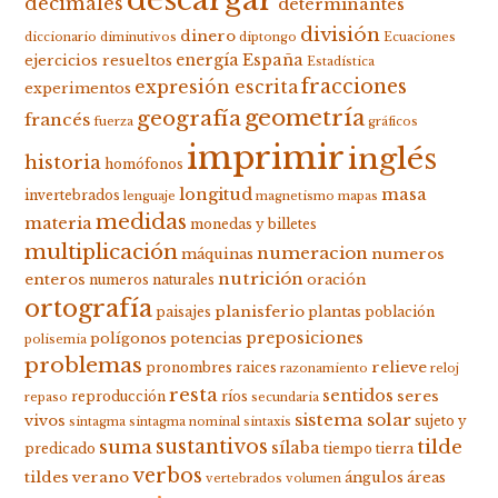
decimales
determinantes
división
dinero
diccionario
diminutivos
diptongo
Ecuaciones
energía
España
ejercicios resueltos
Estadística
fracciones
expresión escrita
experimentos
geometría
geografía
francés
fuerza
gráficos
imprimir
inglés
historia
homófonos
longitud
masa
invertebrados
lenguaje
magnetismo
mapas
medidas
materia
monedas y billetes
multiplicación
numeracion
numeros
máquinas
nutrición
enteros
oración
numeros naturales
ortografía
planisferio
plantas
paisajes
población
preposiciones
polígonos
potencias
polisemia
problemas
relieve
pronombres
raices
razonamiento
reloj
resta
sentidos
seres
reproducción
ríos
repaso
secundaria
sistema solar
vivos
sujeto y
sintagma
sintagma nominal
sintaxis
suma
sustantivos
tilde
sílaba
predicado
tiempo
tierra
verbos
tildes
verano
ángulos
áreas
vertebrados
volumen