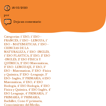
18/03/2020
por
Deja un comentario
Categorías:
1º ESO
,
1º ESO -
FRANCÉS
,
1º ESO - LENGUA
,
1º
ESO - MATEMÁTICAS
,
1º ESO -
CIENCIAS DE LA
NATURALEZA
,
1º ESO -INGLÉS
,
1º ESO PLÁSTICA
,
2º ESO
,
2º ESO
-INGLÉS
,
2º ESO FÍSICA Y
QUÍMICA
,
2º ESO Matemáticas
,
2º ESO- LENGUAJE
,
3º ESO
,
3º
ESO - Matematicas
,
3º ESO -Física
y Química
,
3º ESO -Lenguaje
,
3º
ESO- Inglés
,
3º PRIMARIA
,
4 ESO
Matemáticas
,
4º ESO
,
4º ESO
Biología
,
4º ESO Biología
,
4º ESO
Física y Química
,
4º ESO Inglés
,
4º
ESO Lenguaje
,
4º PRIMARIA
,
5º
PRIMARIA
,
6º PRIMARIA
,
Bachiller
,
Cono 6º primaria
,
Conocimiento del Medio
,