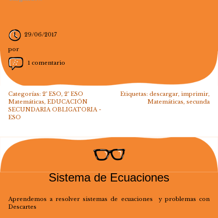
29/06/2017
por
1 comentario
Categorías:
2º ESO
,
2º ESO
Etiquetas:
descargar
,
imprimir
,
Matemáticas
,
EDUCACIÓN
Matemáticas
,
secunda
SECUNDARIA OBLIGATORIA -
ESO
Sistema de Ecuaciones
Aprendemos a resolver sistemas de ecuaciones y problemas con
Descartes