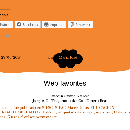
 this:
Twitter
Facebook
Imprimir
Pinterest
ando...
29/06/2017
por
Maria José
Web favorites
Bitcoin Casino No Kyc
Juegos De Tragamonedas Con Dinero Real
 entrada fue publicada en
2º ESO
,
2º ESO Matemáticas
,
EDUCACIÓN
UNDARIA OBLIGATORIA -ESO
y etiquetada
descargar
,
imprimir
,
Matemáti
nda
. Guarda el
enlace permanente
.