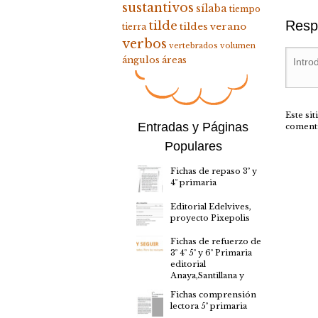
sustantivos
sílaba
tiempo
tilde
Resp
tildes
verano
tierra
verbos
vertebrados
volumen
ángulos
áreas
Este si
Entradas y Páginas
coment
Populares
Fichas de repaso 3º y
4º primaria
Editorial Edelvives,
proyecto Pixepolis
Fichas de refuerzo de
3º 4º 5º y 6º Primaria
editorial
Anaya,Santillana y
Fichas comprensión
lectora 5º primaria