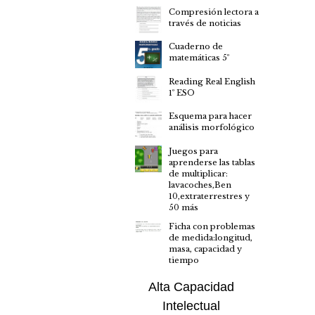
Compresión lectora a
través de noticias
Cuaderno de
matemáticas 5º
Reading Real English
1º ESO
Esquema para hacer
análisis morfológico
Juegos para
aprenderse las tablas
de multiplicar:
lavacoches,Ben
10,extraterrestres y
50 más
Ficha con problemas
de medida:longitud,
masa, capacidad y
tiempo
Alta Capacidad
Intelectual