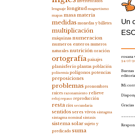
invertebrados
longitud
lenguaje
magnetismo
masa
materia
mapas
Un c
medidas
monedas y billetes
multiplicación
ESO
numeracion
máquinas
numeros enteros
numeros
nutrición
oración
naturales
rosana 
ortografía
paisajes
24/07/20
planisferio
plantas
población
Buenas 
polígonos
potencias
polisemia
editoria
preposiciones
problemas
Mi cor
pronombres
relieve
raices
razonamiento
Dispong
reproducción
reloj
repaso
resta
Gracias
ríos
secundaria
sentidos
seres vivos
sintagma
_____
sintagma nominal
sintaxis
sistema solar
sujeto y
Respon
suma
predicado