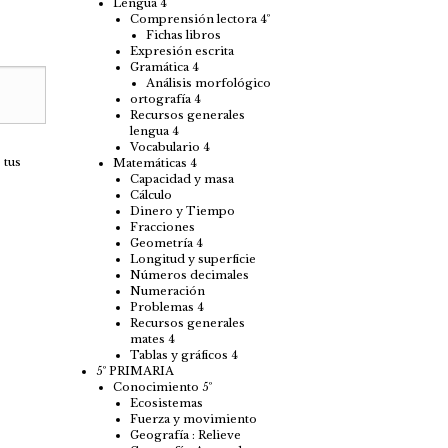
Lengua 4
Comprensión lectora 4º
Fichas libros
Expresión escrita
Gramática 4
Análisis morfológico
ortografía 4
Recursos generales
lengua 4
Vocabulario 4
 tus
Matemáticas 4
Capacidad y masa
Cálculo
Dinero y Tiempo
Fracciones
Geometría 4
Longitud y superficie
Números decimales
Numeración
Problemas 4
Recursos generales
mates 4
Tablas y gráficos 4
5º PRIMARIA
Conocimiento 5º
Ecosistemas
Fuerza y movimiento
Geografía : Relieve