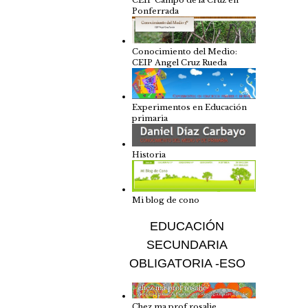
CEIP Campo de la Cruz en
Ponferrada
Conocimiento del Medio:
CEIP Angel Cruz Rueda
Experimentos en Educación
primaria
Historia
Mi blog de cono
EDUCACIÓN
SECUNDARIA
OBLIGATORIA -ESO
Chez ma prof rosalie