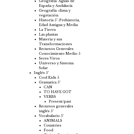
Geografía: Aguas de
España y Andalucía
Geografía: clima y
vegetación
Historia 5º :Prehistoria,
Edad Antigua y Media
La Tierra
Las plantas
Materia y sus
Transformaciones
Recursos Generales
Conocimiento Medio 5
Seres Vivos
Universo y Sistema
Solar
Inglés 5º
Cool Kids 5
Gramatica 5º
CAN
TO HAVE GOT
VERBS
Present/past
Recursos generales
inglés 5º
Vocabulario 5º
ANIMALS
Countries
Food