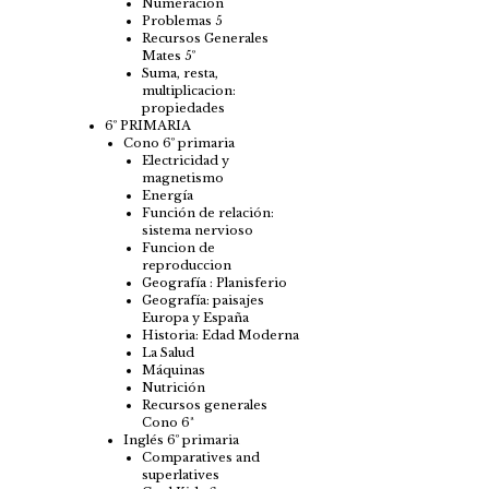
Numeración
Problemas 5
Recursos Generales
Mates 5º
Suma, resta,
multiplicacion:
propiedades
6º PRIMARIA
Cono 6º primaria
Electricidad y
magnetismo
Energía
Función de relación:
sistema nervioso
Funcion de
reproduccion
Geografía : Planisferio
Geografía: paisajes
Europa y España
Historia: Edad Moderna
La Salud
Máquinas
Nutrición
Recursos generales
Cono 6ª
Inglés 6º primaria
Comparatives and
superlatives