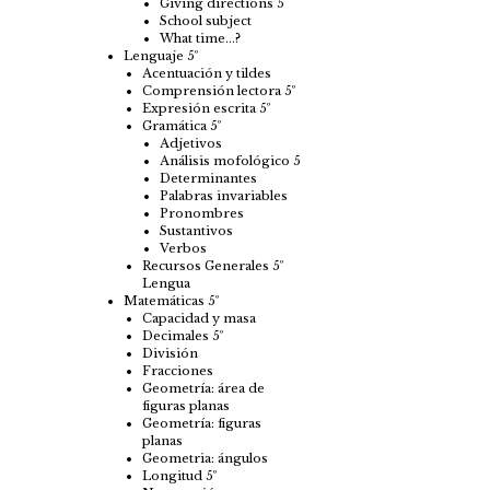
Giving directions 5
School subject
What time…?
Lenguaje 5º
Acentuación y tildes
Comprensión lectora 5º
Expresión escrita 5º
Gramática 5º
Adjetivos
Análisis mofológico 5
Determinantes
Palabras invariables
Pronombres
Sustantivos
Verbos
Recursos Generales 5º
Lengua
Matemáticas 5º
Capacidad y masa
Decimales 5º
División
Fracciones
Geometría: área de
figuras planas
Geometría: figuras
planas
Geometria: ángulos
Longitud 5º