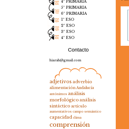
4º PRIMARIA
5º PRIMARIA
6º PRIMARIA
1º ESO
2º ESO
3º ESO
4º ESO
Contacto
hiarah@gmail.com
adjetivos
adverbio
alimentación
Andalucía
análisis
antónimos
morfológico
análisis
sintáctico
artículo
aumentativos
campo semántico
capacidad
clima
comprensión