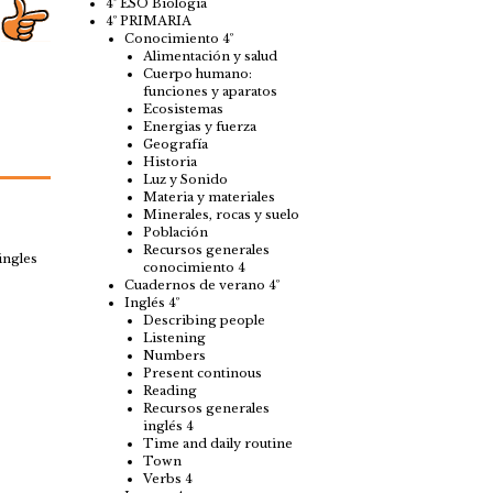
4º ESO Biología
4º PRIMARIA
Conocimiento 4º
Alimentación y salud
Cuerpo humano:
funciones y aparatos
Ecosistemas
Energias y fuerza
Geografía
Historia
Luz y Sonido
Materia y materiales
Minerales, rocas y suelo
Población
Recursos generales
ingles
conocimiento 4
Cuadernos de verano 4º
Inglés 4º
Describing people
Listening
Numbers
Present continous
Reading
Recursos generales
inglés 4
Time and daily routine
Town
Verbs 4