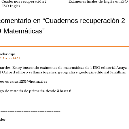
Cuadernos recuperación 2
Exámenes finales de Inglés en ESO
ESO Inglés
omentario en “
Cuadernos recuperación 2
 Matemáticas
”
velar
dijo:
17 a las 14:58
tardes. Estoy buscando exámenes de matemáticas de 1 ESO editorial Anaya, 
l Oxford el libro se llama togeher, geografía y geología editorial Santillana.
reo es
carasi1231@hotmail.es
o de materia de primaria. desde 3 hasta 6
___________________________
der