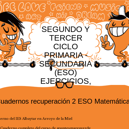
SEGUNDO Y
TERCER
CICLO
PRIMARIA -
SECUNDARIA
(ESO)
EJERCICIOS,
RECURSOS Y
ACTIVIDADES
uadernos recuperación 2 ESO Matemátic
erno del IES Albaytar en Arroyo de la Miel
 Cuaderno completo del curso de
apuntesmareaverde