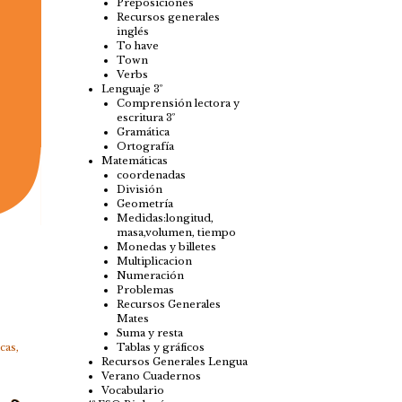
Preposiciones
Recursos generales
inglés
To have
Town
Verbs
Lenguaje 3º
Comprensión lectora y
escritura 3º
Gramática
Ortografía
Matemáticas
coordenadas
División
Geometría
Medidas:longitud,
masa,volumen, tiempo
Monedas y billetes
Multiplicacion
Numeración
Problemas
Recursos Generales
Mates
Suma y resta
Tablas y gráficos
cas
,
Recursos Generales Lengua
Verano Cuadernos
Vocabulario