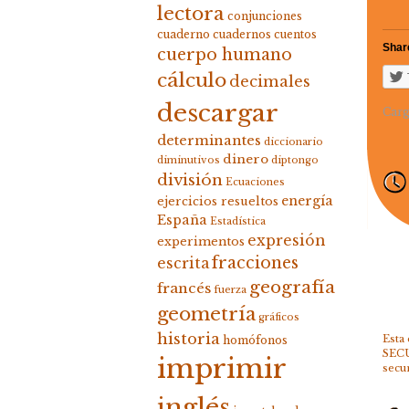
lectora
conjunciones
cuaderno
cuadernos
cuentos
Share
cuerpo humano
cálculo
decimales
descargar
Carg
determinantes
diccionario
dinero
diminutivos
diptongo
división
Ecuaciones
energía
ejercicios resueltos
España
Estadística
expresión
experimentos
fracciones
escrita
geografía
francés
fuerza
geometría
gráficos
historia
Esta
homófonos
SEC
imprimir
secu
inglés