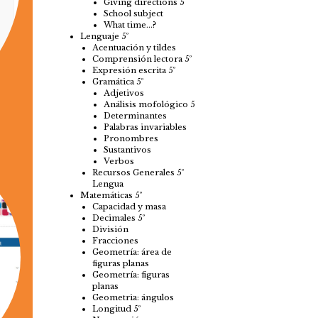
Giving directions 5
School subject
What time…?
Lenguaje 5º
Acentuación y tildes
Comprensión lectora 5º
Expresión escrita 5º
Gramática 5º
Adjetivos
Análisis mofológico 5
Determinantes
Palabras invariables
Pronombres
Sustantivos
Verbos
Recursos Generales 5º
Lengua
Matemáticas 5º
Capacidad y masa
Decimales 5º
División
Fracciones
Geometría: área de
figuras planas
Geometría: figuras
planas
Geometria: ángulos
Longitud 5º