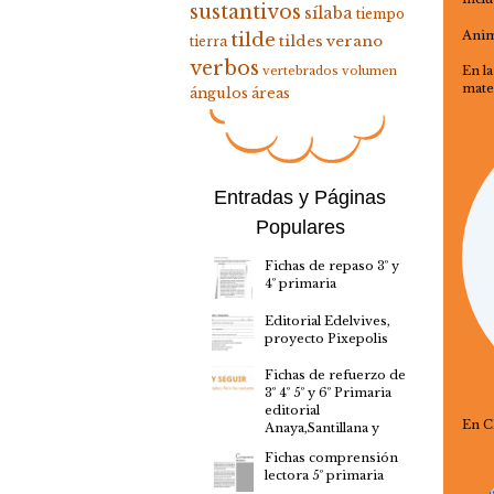
sustantivos
sílaba
tiempo
Ani
tilde
tildes
verano
tierra
verbos
En l
vertebrados
volumen
mater
ángulos
áreas
Entradas y Páginas
Populares
Fichas de repaso 3º y
4º primaria
Editorial Edelvives,
proyecto Pixepolis
Fichas de refuerzo de
3º 4º 5º y 6º Primaria
editorial
En CE
Anaya,Santillana y
Fichas comprensión
lectora 5º primaria