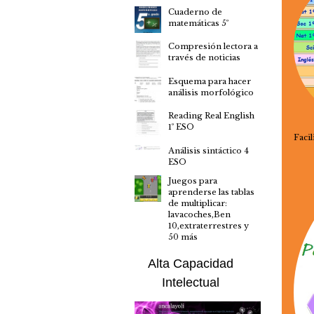
Cuaderno de
matemáticas 5º
Compresión lectora a
través de noticias
Esquema para hacer
análisis morfológico
Reading Real English
1º ESO
Faci
Análisis sintáctico 4
ESO
Juegos para
aprenderse las tablas
de multiplicar:
lavacoches,Ben
10,extraterrestres y
50 más
Alta Capacidad
Intelectual