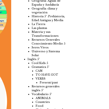
Geografía: Aguas de
España y Andalucía
Geografía: clima y
vegetación
Historia 5º :Prehistoria,
Edad Antigua y Media
La Tierra
Las plantas
Materia y sus
Transformaciones
Recursos Generales
Conocimiento Medio 5
Seres Vivos
Universo y Sistema
Solar
Inglés 5º
Cool Kids 5
Gramatica 5º
CAN
TO HAVE GOT
VERBS
Present/past
Recursos generales
inglés 5º
Vocabulario 5º
ANIMALS
Countries
Food