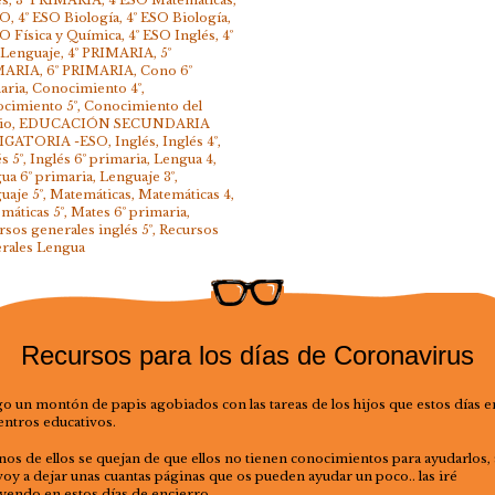
SO
,
4º ESO Biología
,
4º ESO Biología
,
SO Física y Química
,
4º ESO Inglés
,
4º
Lenguaje
,
4º PRIMARIA
,
5º
MARIA
,
6º PRIMARIA
,
Cono 6º
aria
,
Conocimiento 4º
,
cimiento 5º
,
Conocimiento del
io
,
EDUCACIÓN SECUNDARIA
IGATORIA -ESO
,
Inglés
,
Inglés 4º
,
s 5º
,
Inglés 6º primaria
,
Lengua 4
,
ua 6º primaria
,
Lenguaje 3º
,
uaje 5º
,
Matemáticas
,
Matemáticas 4
,
máticas 5º
,
Mates 6º primaria
,
rsos generales inglés 5º
,
Recursos
rales Lengua
Recursos para los días de Coronavirus
o un montón de papis agobiados con las tareas de los hijos que estos días e
entros educativos.
nos de ellos se quejan de que ellos no tienen conocimientos para ayudarlos, 
voy a dejar unas cuantas páginas que os pueden ayudar un poco.. las iré
uyendo en estos días de encierro.