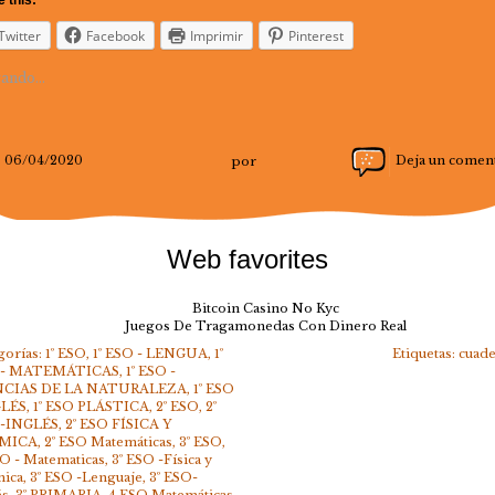
 this:
Twitter
Facebook
Imprimir
Pinterest
ando...
06/04/2020
por
Deja un comen
Web favorites
Bitcoin Casino No Kyc
Juegos De Tragamonedas Con Dinero Real
gorías:
1º ESO
,
1º ESO - LENGUA
,
1º
Etiquetas:
cuad
 - MATEMÁTICAS
,
1º ESO -
NCIAS DE LA NATURALEZA
,
1º ESO
GLÉS
,
1º ESO PLÁSTICA
,
2º ESO
,
2º
 -INGLÉS
,
2º ESO FÍSICA Y
MICA
,
2º ESO Matemáticas
,
3º ESO
,
SO - Matematicas
,
3º ESO -Física y
ica
,
3º ESO -Lenguaje
,
3º ESO-
és
,
3º PRIMARIA
,
4 ESO Matemáticas
,