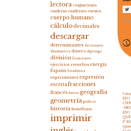
Share
lectora
conjunciones
cuaderno
cuadernos
cuentos
cuerpo humano
Carg
cálculo
decimales
descargar
determinantes
diccionario
dinero
diminutivos
diptongo
división
Ecuaciones
energía
ejercicios resueltos
España
Estadística
expresión
experimentos
fracciones
escrita
geografía
francés
fuerza
Cate
ESO
geometría
gráficos
CIE
-IN
historia
homófonos
ESO
imprimir
QUÍ
3º E
Quím
inglés
Ingl