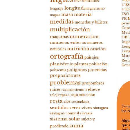
invertebrados
4º E
longitud
lenguaje
magnetismo
4º E
ESO 
masa
materia
mapas
PRI
medidas
monedas y billetes
prim
Cono
multiplicación
Med
numeracion
máquinas
OBL
Inglé
numeros enteros
numeros
Leng
nutrición
oración
naturales
Leng
ortografía
Mate
paisajes
Recu
planisferio
plantas
población
Gene
polígonos
potencias
polisemia
preposiciones
problemas
pronombres
relieve
raices
razonamiento
reproducción
reloj
repaso
resta
ríos
secundaria
Teng
sentidos
seres vivos
sintagma
los c
sintagma nominal
sintaxis
sistema solar
sujeto y
Algu
suma
que 
predicado
incl