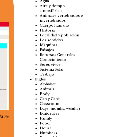
Agua
Aire y tiempo
atmosférico
Animales vertebrados e
invertebrados
Cuerpo humano
Historia
Localidad y población
Los sentidos
Máquinas
Paisajes
Recursos Generales
Conocimiento
Seres vivos
Sistema Solar
Trabajo
Inglés
Alphabet
Animals
Body
Can y Can't
Classroom
Days, months, weather
Editoriales
31 de
Family
Food
House
Numbers