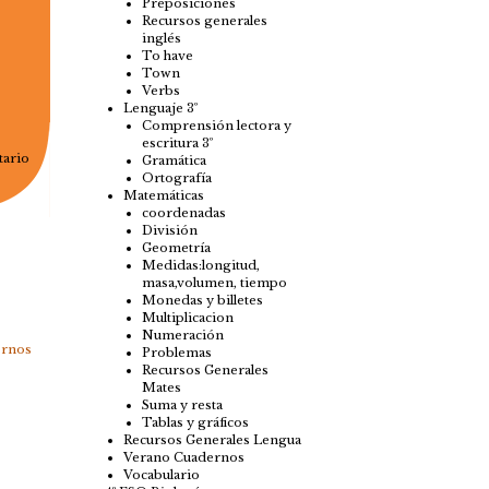
Preposiciones
Recursos generales
inglés
To have
Town
Verbs
Lenguaje 3º
Comprensión lectora y
escritura 3º
tario
Gramática
Ortografía
Matemáticas
coordenadas
División
Geometría
Medidas:longitud,
masa,volumen, tiempo
Monedas y billetes
Multiplicacion
Numeración
ernos
Problemas
Recursos Generales
Mates
Suma y resta
Tablas y gráficos
Recursos Generales Lengua
Verano Cuadernos
Vocabulario