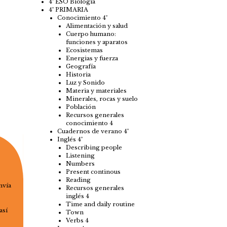
4º ESO Biología
4º PRIMARIA
Conocimiento 4º
Alimentación y salud
Cuerpo humano:
funciones y aparatos
Ecosistemas
Energias y fuerza
Geografía
Historia
Luz y Sonido
Materia y materiales
Minerales, rocas y suelo
Población
Recursos generales
conocimiento 4
Cuadernos de verano 4º
Inglés 4º
Describing people
Listening
Numbers
Present continous
Reading
nvía
Recursos generales
inglés 4
Time and daily routine
así
Town
Verbs 4