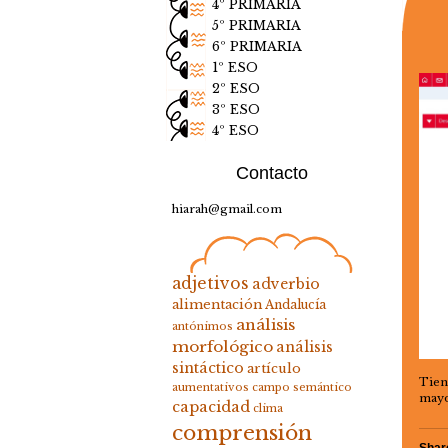
4º PRIMARIA
5º PRIMARIA
6º PRIMARIA
1º ESO
2º ESO
3º ESO
4º ESO
Contacto
hiarah@gmail.com
adjetivos
adverbio
alimentación
Andalucía
análisis
antónimos
morfológico
análisis
sintáctico
artículo
Tien
aumentativos
campo semántico
may
capacidad
clima
comprensión