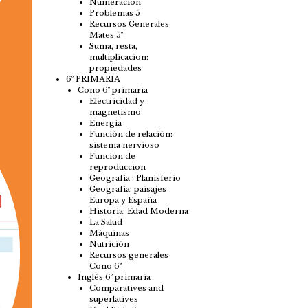
Numeración
Problemas 5
Recursos Generales
Mates 5º
Suma, resta,
multiplicacion:
propiedades
6º PRIMARIA
Cono 6º primaria
Electricidad y
magnetismo
Energía
Función de relación:
sistema nervioso
Funcion de
reproduccion
Geografía : Planisferio
Geografía: paisajes
Europa y España
Historia: Edad Moderna
La Salud
Máquinas
Nutrición
Recursos generales
Cono 6ª
Inglés 6º primaria
Comparatives and
superlatives