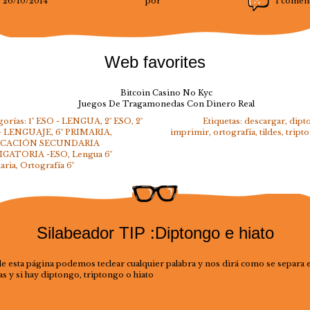
26/10/2014
por
1 comen
Web favorites
Bitcoin Casino No Kyc
Juegos De Tragamonedas Con Dinero Real
gorías:
1º ESO - LENGUA
,
2º ESO
,
2º
Etiquetas:
descargar
,
dipt
- LENGUAJE
,
6º PRIMARIA
,
imprimir
,
ortografía
,
tildes
,
tript
CACIÓN SECUNDARIA
IGATORIA -ESO
,
Lengua 6º
aria
,
Ortografía 6º
Silabeador TIP :Diptongo e hiato
e esta página podemos teclear cualquier palabra y nos dirá como se separa 
as y si hay diptongo, triptongo o hiato