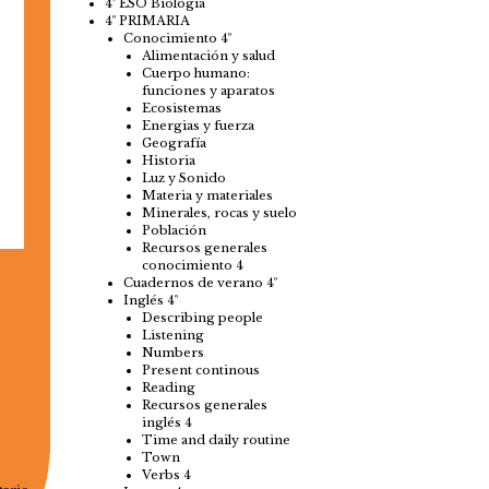
4º ESO Biología
4º PRIMARIA
Conocimiento 4º
Alimentación y salud
Cuerpo humano:
funciones y aparatos
Ecosistemas
Energias y fuerza
Geografía
Historia
Luz y Sonido
Materia y materiales
Minerales, rocas y suelo
Población
Recursos generales
conocimiento 4
Cuadernos de verano 4º
Inglés 4º
Describing people
Listening
Numbers
Present continous
Reading
Recursos generales
inglés 4
Time and daily routine
Town
Verbs 4