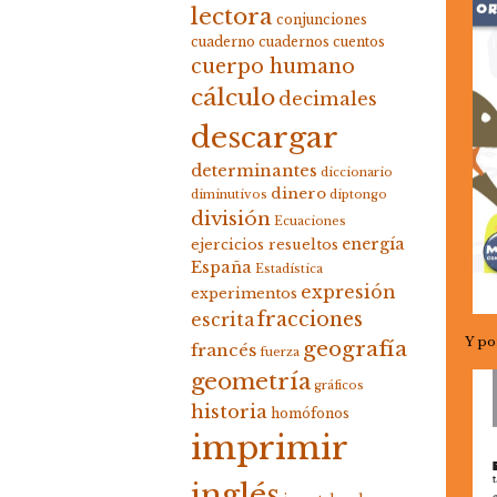
lectora
conjunciones
cuaderno
cuadernos
cuentos
cuerpo humano
cálculo
decimales
descargar
determinantes
diccionario
dinero
diminutivos
diptongo
división
Ecuaciones
energía
ejercicios resueltos
España
Estadística
expresión
experimentos
fracciones
escrita
Y po
geografía
francés
fuerza
geometría
gráficos
historia
homófonos
imprimir
inglés