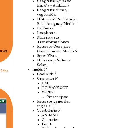
Geografía: Aguas de
España y Andalucía
Geografía: clima y
vegetación
Historia 5º :Prehistoria,
Edad Antigua y Media
La Tierra
Las plantas
Materia y sus
Transformaciones
Recursos Generales
arios
Conocimiento Medio 5
Seres Vivos
Universo y Sistema
Solar
Inglés 5º
tildes
Cool Kids 5
Gramatica 5º
CAN
TO HAVE GOT
VERBS
Present/past
Recursos generales
inglés 5º
Vocabulario 5º
ANIMALS
Countries
Food