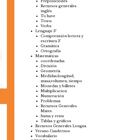
Preposiciones
Recursos generales
inglés
To have
Town
Verbs
Lenguaje 3º
Comprensión lectora y
escritura 3º
Gramática
Ortografía
Matemáticas
coordenadas
División
Geometría
Medidas:longitud,
masa,volumen, tiempo
Monedas y billetes
Multiplicacion
Numeración
Problemas
Recursos Generales
Mates
Suma y resta
Tablas y gráficos
Recursos Generales Lengua
Verano Cuadernos
Vocabulario