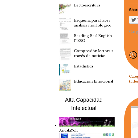
Lectoescritura
Share
Esquema para hacer
análisis morfológico
Carg
Reading Real English
1º ESO
Compresión lectora a
través de noticias
Estadística
Cate
tilde
Educación Emocional
Alta Capacidad
Intelectual
AncalaYoli