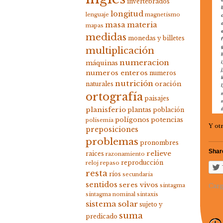
invertebrados
longitud
lenguaje
magnetismo
masa
materia
mapas
medidas
monedas y billetes
multiplicación
numeracion
máquinas
numeros enteros
numeros
nutrición
oración
naturales
ortografía
paisajes
planisferio
plantas
población
polígonos
potencias
polisemia
Y ot
preposiciones
problemas
pronombres
Share
relieve
raices
razonamiento
reproducción
reloj
repaso
resta
ríos
secundaria
sentidos
seres vivos
Carg
sintagma
sintagma nominal
sintaxis
sistema solar
sujeto y
suma
predicado