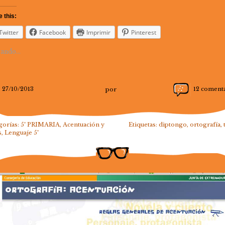
 this:
Twitter
Facebook
Imprimir
Pinterest
ando...
27/10/2013
por
12 coment
gorías:
5º PRIMARIA
,
Acentuación y
Etiquetas:
diptongo
,
ortografía
,
s
,
Lenguaje 5º