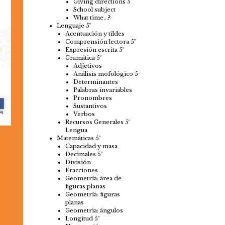
Giving directions 5
School subject
What time…?
Lenguaje 5º
Acentuación y tildes
Comprensión lectora 5º
Expresión escrita 5º
Gramática 5º
Adjetivos
Análisis mofológico 5
Determinantes
Palabras invariables
Pronombres
Sustantivos
Verbos
Recursos Generales 5º
Lengua
Matemáticas 5º
Capacidad y masa
Decimales 5º
División
Fracciones
Geometría: área de
figuras planas
Geometría: figuras
planas
Geometria: ángulos
Longitud 5º