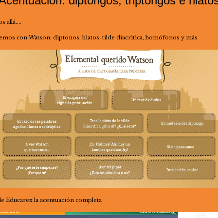
Acentuación: diptongos, triptongos e hiato
s allá….
emos con Watson: diptonos, hiatos, tilde diacritica, homófonos y más
e Educarex la acentuación completa