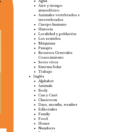
s
Agua
Aire y tiempo
atmosférico
Animales vertebrados e
invertebrados
Cuerpo humano
Historia
Localidad y población
Los sentidos
Máquinas
Paisajes
Recursos Generales
Conocimiento
Seres vivos
Sistema Solar
Trabajo
Inglés
Alphabet
Animals
Body
Can y Can't
Classroom
Days, months, weather
Editoriales
Family
Food
House
Numbers