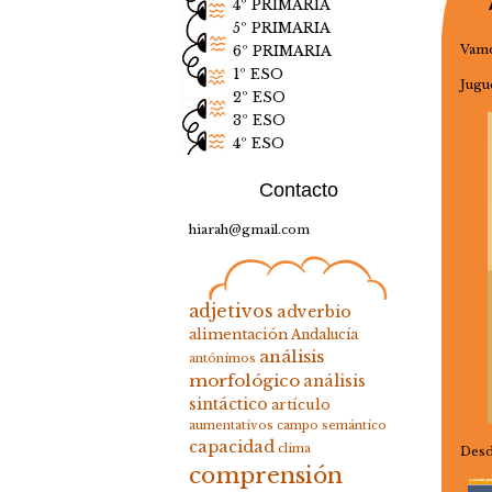
4º PRIMARIA
5º PRIMARIA
Vamo
6º PRIMARIA
1º ESO
Jugu
2º ESO
3º ESO
4º ESO
Contacto
hiarah@gmail.com
adjetivos
adverbio
alimentación
Andalucía
análisis
antónimos
morfológico
análisis
sintáctico
artículo
aumentativos
campo semántico
capacidad
clima
Desd
comprensión