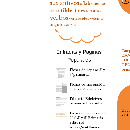
sustantivos
sílaba
tiempo
tilde
tildes
verano
tierra
verbos
vertebrados
volumen
ángulos
áreas
Cate
Entradas y Páginas
ESO
Populares
EDU
OBL
prim
Fichas de repaso 3º y
4º primaria
Fichas comprensión
lectora 5º primaria
Editorial Edelvives,
proyecto Pixepolis
Desd
Fichas de refuerzo de
sílab
3º 4º 5º y 6º Primaria
editorial
Anaya,Santillana y