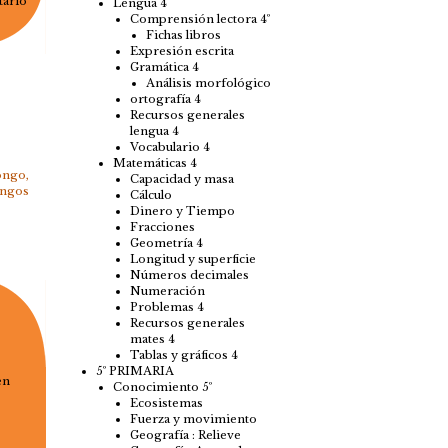
tario
Lengua 4
Comprensión lectora 4º
Fichas libros
Expresión escrita
Gramática 4
Análisis morfológico
ortografía 4
Recursos generales
lengua 4
Vocabulario 4
Matemáticas 4
ongo
,
Capacidad y masa
ongos
Cálculo
Dinero y Tiempo
Fracciones
Geometría 4
Longitud y superficie
Números decimales
Numeración
Problemas 4
Recursos generales
mates 4
Tablas y gráficos 4
5º PRIMARIA
en
Conocimiento 5º
Ecosistemas
Fuerza y movimiento
Geografía : Relieve