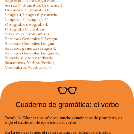
Expresión escrita
,
Expresión
escrita 5º
,
Gramática
,
Gramática 4
,
Gramática 5º
,
Gramática 6º
,
Lengua 4
,
Lengua 6º primaria
,
Lenguaje 3º
,
Lenguaje 5º
,
Ortografía
,
ortografía 4
,
Ortografía 6º
,
Palabras
invariables
,
Pronombres
,
Recursos Generales 5º Lengua
,
Recursos Generales Lengua
,
Recursos generales lengua 4
,
Recursos Generales Lengua 6º
,
Sintaxis: sujeto y predicado
,
Sustantivos
,
Verbos
,
Verbos
,
Vocabulario
,
Vocabulario 4
Cuaderno de gramática: el verbo
Desde La Eduteca nos ofrecen muchos cuadernos de gramática, os
dejo el cuaderno de ejercicios del verbo
En La eduteca tenéis el resto: sustantivos, adjetivos,artículos,