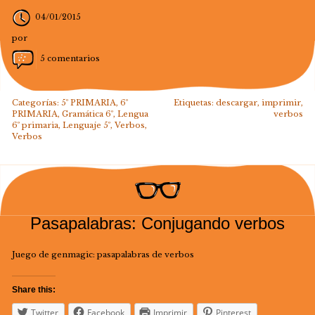
04/01/2015
por
5 comentarios
Categorías:
5º PRIMARIA
,
6º
Etiquetas:
descargar
,
imprimir
,
PRIMARIA
,
Gramática 6º
,
Lengua
verbos
6º primaria
,
Lenguaje 5º
,
Verbos
,
Verbos
Pasapalabras: Conjugando verbos
Juego de genmagic: pasapalabras de verbos
Share this:
Twitter
Facebook
Imprimir
Pinterest