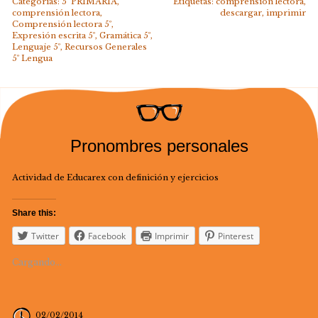
Categorías:
5º PRIMARIA
,
Etiquetas:
comprensión lectora
,
comprensión lectora
,
descargar
,
imprimir
Comprensión lectora 5º
,
Expresión escrita 5º
,
Gramática 5º
,
Lenguaje 5º
,
Recursos Generales
5º Lengua
Pronombres personales
Actividad de Educarex con definición y ejercicios
Share this:
Twitter
Facebook
Imprimir
Pinterest
Cargando...
02/02/2014