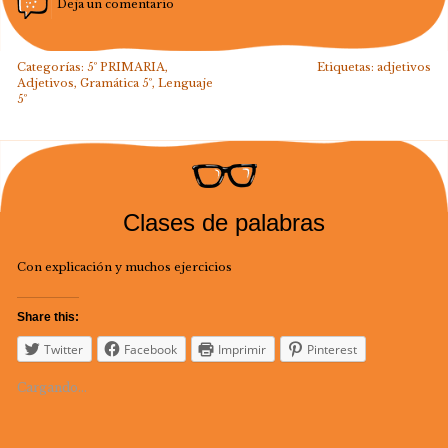
Deja un comentario
Categorías:
5º PRIMARIA
,
Etiquetas:
adjetivos
Adjetivos
,
Gramática 5º
,
Lenguaje
5º
Clases de palabras
Con explicación y muchos ejercicios
Share this:
Twitter
Facebook
Imprimir
Pinterest
Cargando...