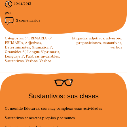
10/11/2013
por
2 comentarios
Categorías:
5º PRIMARIA
,
6º
Etiquetas:
adjetivos
,
adverbio
,
PRIMARIA
,
Adjetivos
,
preposiciones
,
sustantivos
,
Determinantes
,
Gramática 5º
,
verbos
Gramática 6º
,
Lengua 6º primaria
,
Lenguaje 5º
,
Palabras invariables
,
Sustantivos
,
Verbos
,
Verbos
Sustantivos: sus clases
Contenido Educarex, son muy completas estas actividades
Sustantivos concretos:propios y comunes