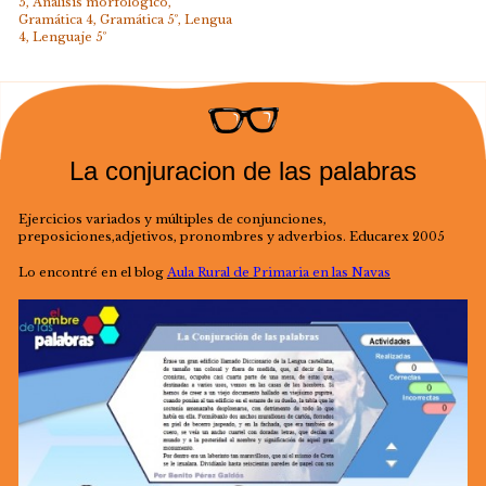
5
,
Análisis morfológico
,
Gramática 4
,
Gramática 5º
,
Lengua
4
,
Lenguaje 5º
La conjuracion de las palabras
Ejercicios variados y múltiples de conjunciones,
preposiciones,adjetivos, pronombres y adverbios. Educarex 2005
Lo encontré en el blog
Aula Rural de Primaria en las Navas