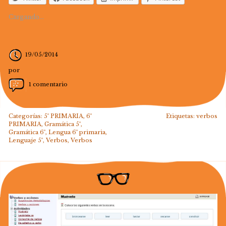
Cargando...
19/05/2014
por
1 comentario
Categorías:
5º PRIMARIA
,
6º
Etiquetas:
verbos
PRIMARIA
,
Gramática 5º
,
Gramática 6º
,
Lengua 6º primaria
,
Lenguaje 5º
,
Verbos
,
Verbos