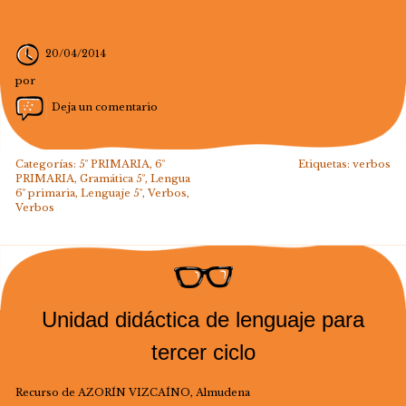
20/04/2014
por
Deja un comentario
Categorías:
5º PRIMARIA
,
6º
Etiquetas:
verbos
PRIMARIA
,
Gramática 5º
,
Lengua
6º primaria
,
Lenguaje 5º
,
Verbos
,
Verbos
Unidad didáctica de lenguaje para
tercer ciclo
Recurso de AZORÍN VIZCAÍNO, Almudena