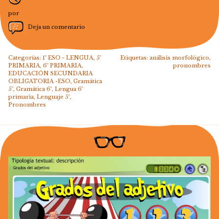
por
Deja un comentario
Categorías:
1º ESO - LENGUA
,
5º
Etiquetas:
análisis morfológico
,
PRIMARIA
,
6º PRIMARIA
,
pronombres
EDUCACIÓN SECUNDARIA
OBLIGATORIA -ESO
,
Gramática
5º
,
Gramática 6º
,
Lengua 6º
primaria
,
Lenguaje 5º
,
Pronombres