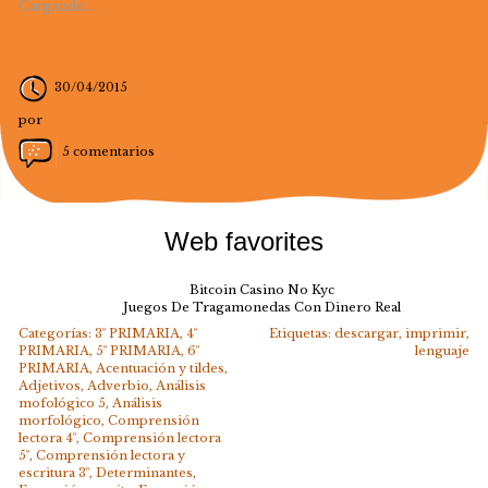
Cargando...
30/04/2015
por
5 comentarios
Web favorites
Bitcoin Casino No Kyc
Juegos De Tragamonedas Con Dinero Real
Categorías:
3º PRIMARIA
,
4º
Etiquetas:
descargar
,
imprimir
,
PRIMARIA
,
5º PRIMARIA
,
6º
lenguaje
PRIMARIA
,
Acentuación y tildes
,
Adjetivos
,
Adverbio
,
Análisis
mofológico 5
,
Análisis
morfológico
,
Comprensión
lectora 4º
,
Comprensión lectora
5º
,
Comprensión lectora y
escritura 3º
,
Determinantes
,