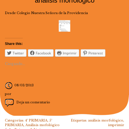
análisis morfológico
Desde Colegio Nuestra Señora de la Providencia
Share this:
Twitter
Facebook
Imprimir
Pinterest
Cargando...
08/03/2013
por
Deja un comentario
Categorías:
4º PRIMARIA
,
5º
Etiquetas:
análisis morfológico
,
PRIMARIA
,
Análisis mofológico
imprimir