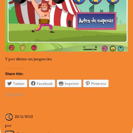
Y por último un jueguecito
Share this:
Twitter
Facebook
Imprimir
Pinterest
Cargando...
23/11/2013
por