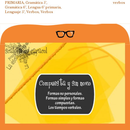
PRIMARIA
,
Gramática 5º
,
verbos
Gramática 6º
,
Lengua 6º primaria
,
Lenguaje 5º
,
Verbos
,
Verbos