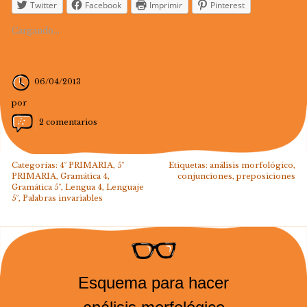
Twitter
Facebook
Imprimir
Pinterest
Cargando...
06/04/2013
por
2 comentarios
Categorías:
4º PRIMARIA
,
5º
Etiquetas:
análisis morfológico
,
PRIMARIA
,
Gramática 4
,
conjunciones
,
preposiciones
Gramática 5º
,
Lengua 4
,
Lenguaje
5º
,
Palabras invariables
Esquema para hacer