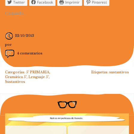
Twitter
Facebook
Imprimir
Pinterest
Cargando...
22/10/2013
por
4 comentarios
Categorías:
5º PRIMARIA
,
Etiquetas:
sustantivos
Gramática 5º
,
Lenguaje 5º
,
Sustantivos