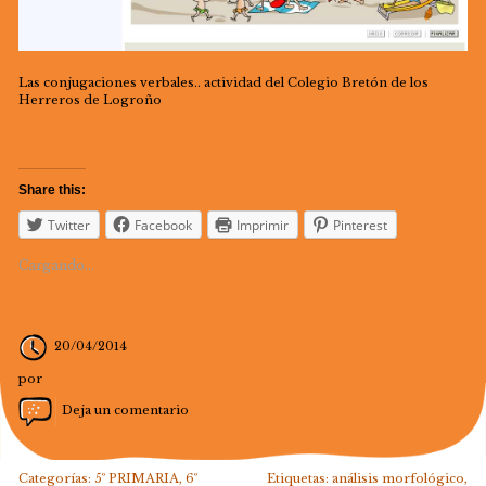
Las conjugaciones verbales.. actividad del Colegio Bretón de los
Herreros de Logroño
Share this:
Twitter
Facebook
Imprimir
Pinterest
Cargando...
20/04/2014
por
Deja un comentario
Categorías:
5º PRIMARIA
,
6º
Etiquetas:
análisis morfológico
,