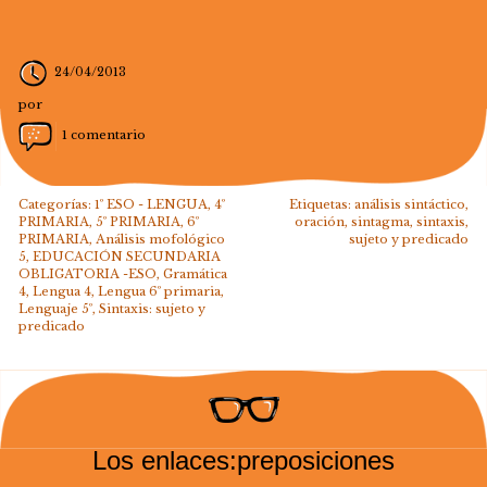
24/04/2013
por
1 comentario
Categorías:
1º ESO - LENGUA
,
4º
Etiquetas:
análisis sintáctico
,
PRIMARIA
,
5º PRIMARIA
,
6º
oración
,
sintagma
,
sintaxis
,
PRIMARIA
,
Análisis mofológico
sujeto y predicado
5
,
EDUCACIÓN SECUNDARIA
OBLIGATORIA -ESO
,
Gramática
4
,
Lengua 4
,
Lengua 6º primaria
,
Lenguaje 5º
,
Sintaxis: sujeto y
predicado
Los enlaces:preposiciones