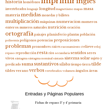
imprimir
inglés
historia
homófonos
longitud
masa
invertebrados
lenguaje
magnetismo
mapas
medidas
materia
monedas y billetes
multiplicación
numeracion
numeros
máquinas
nutrición
enteros
oración
numeros naturales
ortografía
planisferio
plantas
paisajes
población
preposiciones
polígonos
potencias
polisemia
problemas
relieve
pronombres
raices
razonamiento
reloj
resta
sentidos
seres
reproducción
ríos
repaso
secundaria
sistema solar
vivos
sujeto y
sintagma
sintagma nominal
sintaxis
suma
sustantivos
tilde
sílaba
predicado
tiempo
tierra
verbos
tildes
verano
ángulos
áreas
vertebrados
volumen
Entradas y Páginas Populares
Fichas de repaso 3º y 4º primaria