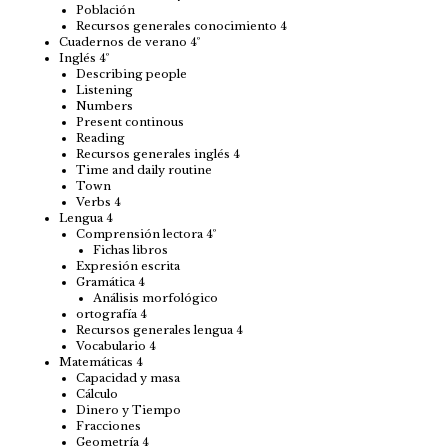
Población
Recursos generales conocimiento 4
Cuadernos de verano 4º
Inglés 4º
Describing people
Listening
Numbers
Present continous
Reading
Recursos generales inglés 4
Time and daily routine
Town
Verbs 4
Lengua 4
Comprensión lectora 4º
Fichas libros
Expresión escrita
Gramática 4
Análisis morfológico
ortografía 4
Recursos generales lengua 4
Vocabulario 4
Matemáticas 4
Capacidad y masa
Cálculo
Dinero y Tiempo
Fracciones
Geometría 4