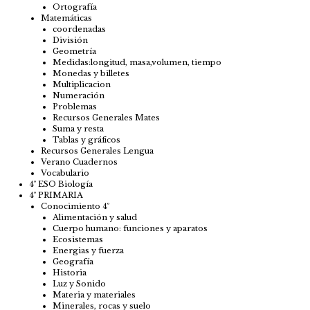
Ortografía
Matemáticas
coordenadas
División
Geometría
Medidas:longitud, masa,volumen, tiempo
Monedas y billetes
Multiplicacion
Numeración
Problemas
Recursos Generales Mates
Suma y resta
Tablas y gráficos
Recursos Generales Lengua
Verano Cuadernos
Vocabulario
4º ESO Biología
4º PRIMARIA
Conocimiento 4º
Alimentación y salud
Cuerpo humano: funciones y aparatos
Ecosistemas
Energias y fuerza
Geografía
Historia
Luz y Sonido
Materia y materiales
Minerales, rocas y suelo