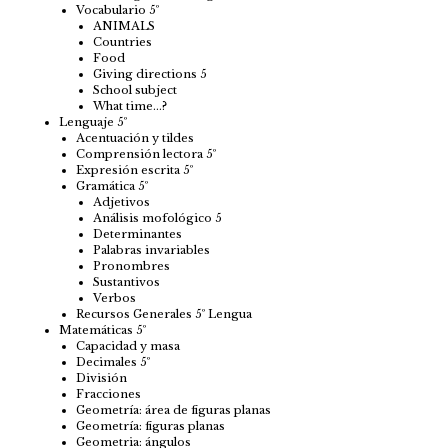
Vocabulario 5º
ANIMALS
Countries
Food
Giving directions 5
School subject
What time…?
Lenguaje 5º
Acentuación y tildes
Comprensión lectora 5º
Expresión escrita 5º
Gramática 5º
Adjetivos
Análisis mofológico 5
Determinantes
Palabras invariables
Pronombres
Sustantivos
Verbos
Recursos Generales 5º Lengua
Matemáticas 5º
Capacidad y masa
Decimales 5º
División
Fracciones
Geometría: área de figuras planas
Geometría: figuras planas
Geometria: ángulos