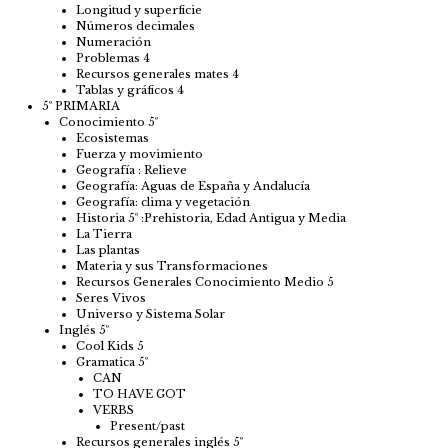
Longitud y superficie
Números decimales
Numeración
Problemas 4
Recursos generales mates 4
Tablas y gráficos 4
5º PRIMARIA
Conocimiento 5º
Ecosistemas
Fuerza y movimiento
Geografía : Relieve
Geografía: Aguas de España y Andalucía
Geografía: clima y vegetación
Historia 5º :Prehistoria, Edad Antigua y Media
La Tierra
Las plantas
Materia y sus Transformaciones
Recursos Generales Conocimiento Medio 5
Seres Vivos
Universo y Sistema Solar
Inglés 5º
Cool Kids 5
Gramatica 5º
CAN
TO HAVE GOT
VERBS
Present/past
Recursos generales inglés 5º