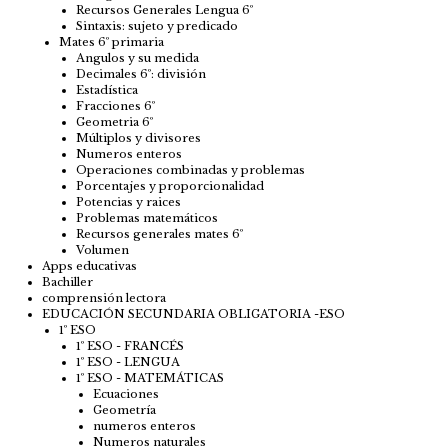
Recursos Generales Lengua 6º
Sintaxis: sujeto y predicado
Mates 6º primaria
Angulos y su medida
Decimales 6º: división
Estadística
Fracciones 6º
Geometria 6º
Múltiplos y divisores
Numeros enteros
Operaciones combinadas y problemas
Porcentajes y proporcionalidad
Potencias y raices
Problemas matemáticos
Recursos generales mates 6º
Volumen
Apps educativas
Bachiller
comprensión lectora
EDUCACIÓN SECUNDARIA OBLIGATORIA -ESO
1º ESO
1º ESO - FRANCÉS
1º ESO - LENGUA
1º ESO - MATEMÁTICAS
Ecuaciones
Geometría
numeros enteros
Numeros naturales