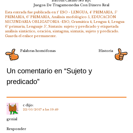
Bitcoin Casino No Kyc
Juegos De Tragamonedas Con Dinero Real
Esta entrada fue publicada en
1º ESO - LENGUA
,
4º PRIMARIA
,
5º
PRIMARIA
,
6º PRIMARIA
,
Análisis mofológico 5
,
EDUCACIÓN
SECUNDARIA OBLIGATORIA -ESO
,
Gramática 4
,
Lengua 4
,
Lengua
6º primaria
,
Lenguaje 5º
,
Sintaxis: sujeto y predicado
y etiquetada
análisis sintáctico
,
oración
,
sintagma
,
sintaxis
,
sujeto y predicado
.
Guarda el
enlace permanente
.
Palabras homófonas
Historia
Un comentario en “
Sujeto y
predicado
”
c
dijo:
22/05/2017 a las 19:49
genial
Responder