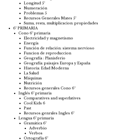
Longitud 5º
Numeración
Problemas 5
Recursos Generales Mates 5º
Suma, resta, multiplicacion: propiedades
6º PRIMARIA
Cono 6º primaria
Electricidad y magnetismo
Energía
Función de relación: sistema nervioso
Funcion de reproduccion
Geografía : Planisferio
Geografía: paisajes Europa y España
Historia: Edad Moderna
La Salud
Máquinas
Nutrición
Recursos generales Cono 6ª
Inglés 6º primaria
Comparatives and superlatives
Cool Kids 6
Past
Recursos genrales Ingles 6º
Lengua 6º primaria
Gramática 6º
Adverbio
Verbos
Ortografía 6º