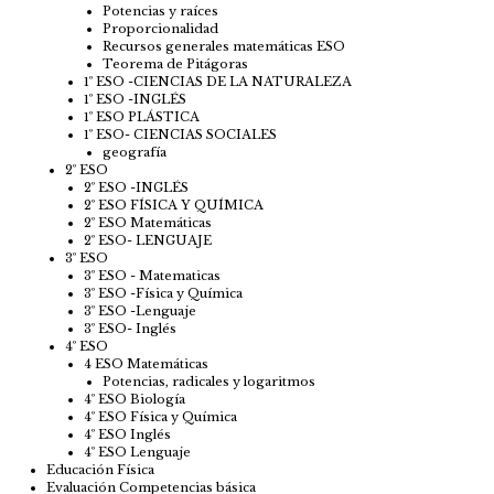
Potencias y raíces
Proporcionalidad
Recursos generales matemáticas ESO
Teorema de Pitágoras
1º ESO -CIENCIAS DE LA NATURALEZA
1º ESO -INGLÉS
1º ESO PLÁSTICA
1º ESO- CIENCIAS SOCIALES
geografía
2º ESO
2º ESO -INGLÉS
2º ESO FÍSICA Y QUÍMICA
2º ESO Matemáticas
2º ESO- LENGUAJE
3º ESO
3º ESO - Matematicas
3º ESO -Física y Química
3º ESO -Lenguaje
3º ESO- Inglés
4º ESO
4 ESO Matemáticas
Potencias, radicales y logaritmos
4º ESO Biología
4º ESO Física y Química
4º ESO Inglés
4º ESO Lenguaje
Educación Física
Evaluación Competencias básica