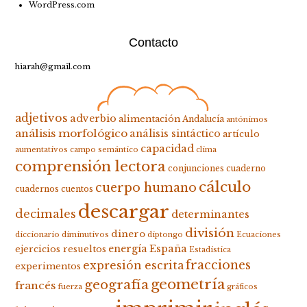
WordPress.com
Contacto
hiarah@gmail.com
adjetivos
adverbio
alimentación
Andalucía
antónimos
análisis morfológico
análisis sintáctico
artículo
capacidad
aumentativos
campo semántico
clima
comprensión lectora
conjunciones
cuaderno
cálculo
cuerpo humano
cuadernos
cuentos
descargar
decimales
determinantes
división
dinero
diccionario
diminutivos
diptongo
Ecuaciones
energía
España
ejercicios resueltos
Estadística
fracciones
expresión escrita
experimentos
geometría
geografía
francés
fuerza
gráficos