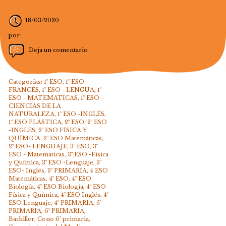
18/03/2020
por
Deja un comentario
Categorías:
1º ESO
,
1º ESO -
FRANCÉS
,
1º ESO - LENGUA
,
1º
ESO - MATEMÁTICAS
,
1º ESO -
CIENCIAS DE LA
NATURALEZA
,
1º ESO -INGLÉS
,
1º ESO PLÁSTICA
,
2º ESO
,
2º ESO
-INGLÉS
,
2º ESO FÍSICA Y
QUÍMICA
,
2º ESO Matemáticas
,
2º ESO- LENGUAJE
,
3º ESO
,
3º
ESO - Matematicas
,
3º ESO -Física
y Química
,
3º ESO -Lenguaje
,
3º
ESO- Inglés
,
3º PRIMARIA
,
4 ESO
Matemáticas
,
4º ESO
,
4º ESO
Biología
,
4º ESO Biología
,
4º ESO
Física y Química
,
4º ESO Inglés
,
4º
ESO Lenguaje
,
4º PRIMARIA
,
5º
PRIMARIA
,
6º PRIMARIA
,
Bachiller
,
Cono 6º primaria
,