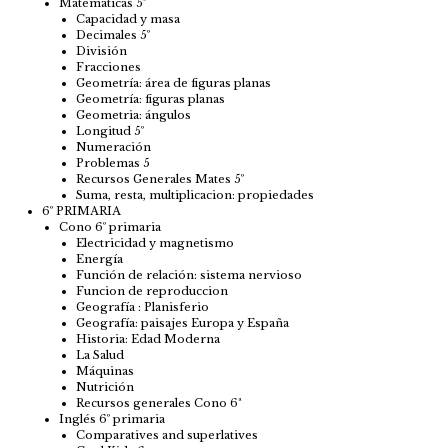
Matemáticas 5º
Capacidad y masa
Decimales 5º
División
Fracciones
Geometría: área de figuras planas
Geometría: figuras planas
Geometria: ángulos
Longitud 5º
Numeración
Problemas 5
Recursos Generales Mates 5º
Suma, resta, multiplicacion: propiedades
6º PRIMARIA
Cono 6º primaria
Electricidad y magnetismo
Energía
Función de relación: sistema nervioso
Funcion de reproduccion
Geografía : Planisferio
Geografía: paisajes Europa y España
Historia: Edad Moderna
La Salud
Máquinas
Nutrición
Recursos generales Cono 6ª
Inglés 6º primaria
Comparatives and superlatives