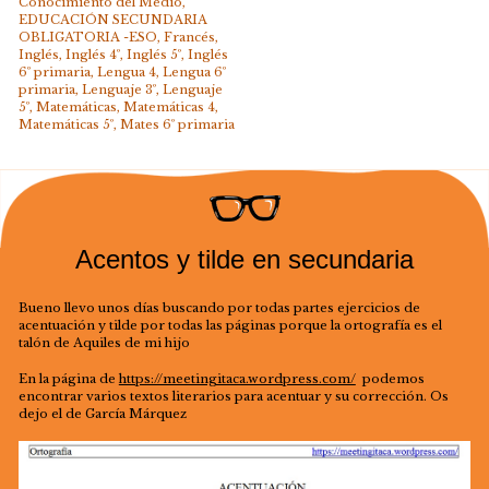
Conocimiento del Medio
,
EDUCACIÓN SECUNDARIA
OBLIGATORIA -ESO
,
Francés
,
Inglés
,
Inglés 4º
,
Inglés 5º
,
Inglés
6º primaria
,
Lengua 4
,
Lengua 6º
primaria
,
Lenguaje 3º
,
Lenguaje
5º
,
Matemáticas
,
Matemáticas 4
,
Matemáticas 5º
,
Mates 6º primaria
Acentos y tilde en secundaria
Bueno llevo unos días buscando por todas partes ejercicios de
acentuación y tilde por todas las páginas porque la ortografía es el
talón de Aquiles de mi hijo
En la página de
https://meetingitaca.wordpress.com/
podemos
encontrar varios textos literarios para acentuar y su corrección. Os
dejo el de García Márquez