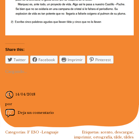
Share this:
Twitter
Facebook
Imprimir
Pinterest
Cargando...
14/04/2018
por
Deja un comentario
Categorías:
3º ESO -Lenguaje
Etiquetas:
acento
,
descargar
,
imprimir
,
ortografía
,
tilde
,
tildes