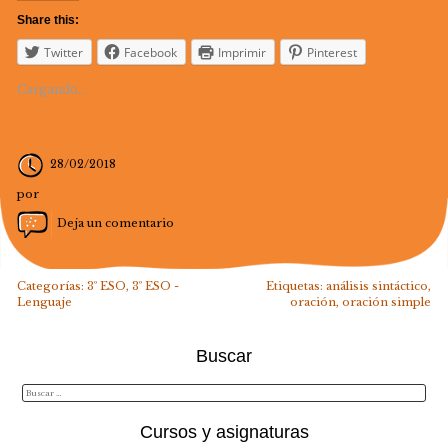
Share this:
Twitter
Facebook
Imprimir
Pinterest
Cargando...
28/02/2018
por
Deja un comentario
Categorías:
3º ESO
,
3º ESO -
Etiquetas:
análisis sintáctico
,
Lenguaje
oración
,
oración simple
Buscar
Cursos y asignaturas