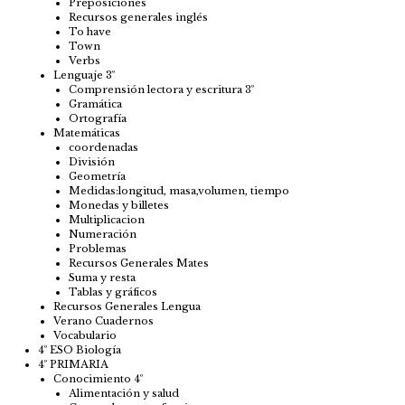
Preposiciones
Recursos generales inglés
To have
Town
Verbs
Lenguaje 3º
Comprensión lectora y escritura 3º
Gramática
Ortografía
Matemáticas
coordenadas
División
Geometría
Medidas:longitud, masa,volumen, tiempo
Monedas y billetes
Multiplicacion
Numeración
Problemas
Recursos Generales Mates
Suma y resta
Tablas y gráficos
Recursos Generales Lengua
Verano Cuadernos
Vocabulario
4º ESO Biología
4º PRIMARIA
Conocimiento 4º
Alimentación y salud