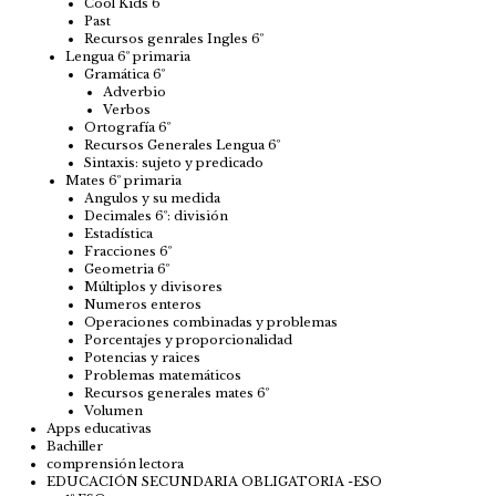
Cool Kids 6
Past
Recursos genrales Ingles 6º
Lengua 6º primaria
Gramática 6º
Adverbio
Verbos
Ortografía 6º
Recursos Generales Lengua 6º
Sintaxis: sujeto y predicado
Mates 6º primaria
Angulos y su medida
Decimales 6º: división
Estadística
Fracciones 6º
Geometria 6º
Múltiplos y divisores
Numeros enteros
Operaciones combinadas y problemas
Porcentajes y proporcionalidad
Potencias y raices
Problemas matemáticos
Recursos generales mates 6º
Volumen
Apps educativas
Bachiller
comprensión lectora
EDUCACIÓN SECUNDARIA OBLIGATORIA -ESO