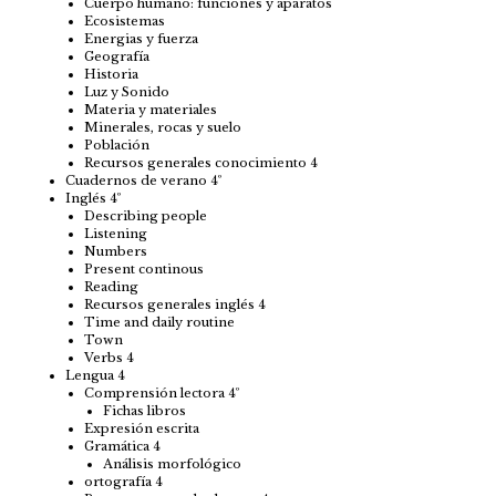
Cuerpo humano: funciones y aparatos
Ecosistemas
Energias y fuerza
Geografía
Historia
Luz y Sonido
Materia y materiales
Minerales, rocas y suelo
Población
Recursos generales conocimiento 4
Cuadernos de verano 4º
Inglés 4º
Describing people
Listening
Numbers
Present continous
Reading
Recursos generales inglés 4
Time and daily routine
Town
Verbs 4
Lengua 4
Comprensión lectora 4º
Fichas libros
Expresión escrita
Gramática 4
Análisis morfológico
ortografía 4