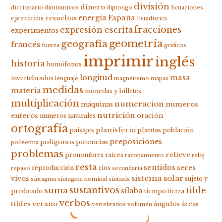
división
dinero
diccionario
diminutivos
diptongo
Ecuaciones
energía
España
ejercicios resueltos
Estadística
fracciones
expresión escrita
experimentos
geometría
geografía
francés
fuerza
gráficos
imprimir
inglés
historia
homófonos
longitud
masa
invertebrados
lenguaje
magnetismo
mapas
medidas
materia
monedas y billetes
multiplicación
numeracion
numeros
máquinas
nutrición
enteros
oración
numeros naturales
ortografía
planisferio
plantas
paisajes
población
preposiciones
polígonos
potencias
polisemia
problemas
relieve
pronombres
raices
razonamiento
reloj
resta
sentidos
seres
reproducción
ríos
repaso
secundaria
sistema solar
vivos
sujeto y
sintagma
sintagma nominal
sintaxis
suma
sustantivos
tilde
sílaba
predicado
tiempo
tierra
verbos
tildes
verano
ángulos
áreas
vertebrados
volumen