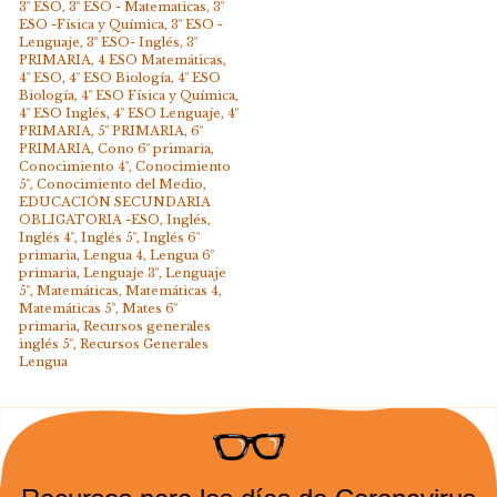
3º ESO
,
3º ESO - Matematicas
,
3º
ESO -Física y Química
,
3º ESO -
Lenguaje
,
3º ESO- Inglés
,
3º
PRIMARIA
,
4 ESO Matemáticas
,
4º ESO
,
4º ESO Biología
,
4º ESO
Biología
,
4º ESO Física y Química
,
4º ESO Inglés
,
4º ESO Lenguaje
,
4º
PRIMARIA
,
5º PRIMARIA
,
6º
PRIMARIA
,
Cono 6º primaria
,
Conocimiento 4º
,
Conocimiento
5º
,
Conocimiento del Medio
,
EDUCACIÓN SECUNDARIA
OBLIGATORIA -ESO
,
Inglés
,
Inglés 4º
,
Inglés 5º
,
Inglés 6º
primaria
,
Lengua 4
,
Lengua 6º
primaria
,
Lenguaje 3º
,
Lenguaje
5º
,
Matemáticas
,
Matemáticas 4
,
Matemáticas 5º
,
Mates 6º
primaria
,
Recursos generales
inglés 5º
,
Recursos Generales
Lengua