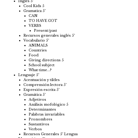
Inglés 5º
Cool Kids 5
Gramatica 5º
CAN
TO HAVE GOT
VERBS
Present/past
Recursos generales inglés 5º
Vocabulario 5º
ANIMALS
Countries
Food
Giving directions 5
School subject
What time…?
Lenguaje 5º
Acentuación y tildes
Comprensión lectora 5º
Expresión escrita 5º
Gramática 5º
Adjetivos
Análisis mofológico 5
Determinantes
Palabras invariables
Pronombres
Sustantivos
Verbos
Recursos Generales 5º Lengua