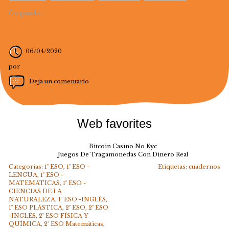
Cargando...
06/04/2020
por
Deja un comentario
Web favorites
Bitcoin Casino No Kyc
Juegos De Tragamonedas Con Dinero Real
Categorías:
1º ESO
,
1º ESO -
Etiquetas:
cuadernos
LENGUA
,
1º ESO -
MATEMÁTICAS
,
1º ESO -
CIENCIAS DE LA
NATURALEZA
,
1º ESO -INGLÉS
,
1º ESO PLÁSTICA
,
2º ESO
,
2º ESO
-INGLÉS
,
2º ESO FÍSICA Y
QUÍMICA
,
2º ESO Matemáticas
,