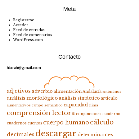
Meta
Registrarse
Acceder
Feed de entradas
Feed de comentarios
WordPress.com
Contacto
hiarah@gmail.com
adjetivos
adverbio
alimentación
Andalucía
antónimos
análisis morfológico
análisis sintáctico
artículo
capacidad
aumentativos
campo semántico
clima
comprensión lectora
conjunciones
cuaderno
cálculo
cuerpo humano
cuadernos
cuentos
descargar
decimales
determinantes