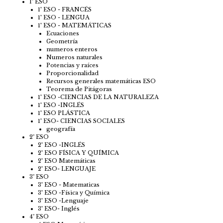
1º ESO
1º ESO - FRANCÉS
1º ESO - LENGUA
1º ESO - MATEMÁTICAS
Ecuaciones
Geometría
numeros enteros
Numeros naturales
Potencias y raíces
Proporcionalidad
Recursos generales matemáticas ESO
Teorema de Pitágoras
1º ESO -CIENCIAS DE LA NATURALEZA
1º ESO -INGLÉS
1º ESO PLÁSTICA
1º ESO- CIENCIAS SOCIALES
geografía
2º ESO
2º ESO -INGLÉS
2º ESO FÍSICA Y QUÍMICA
2º ESO Matemáticas
2º ESO- LENGUAJE
3º ESO
3º ESO - Matematicas
3º ESO -Física y Química
3º ESO -Lenguaje
3º ESO- Inglés
4º ESO