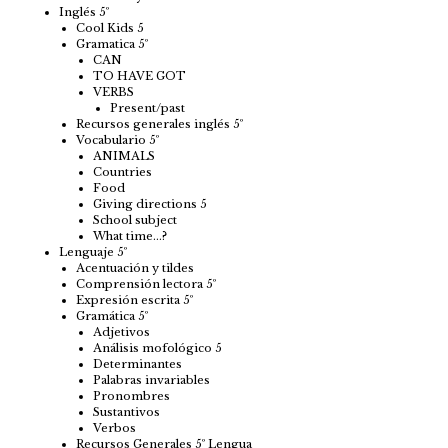
Inglés 5º
Cool Kids 5
Gramatica 5º
CAN
TO HAVE GOT
VERBS
Present/past
Recursos generales inglés 5º
Vocabulario 5º
ANIMALS
Countries
Food
Giving directions 5
School subject
What time…?
Lenguaje 5º
Acentuación y tildes
Comprensión lectora 5º
Expresión escrita 5º
Gramática 5º
Adjetivos
Análisis mofológico 5
Determinantes
Palabras invariables
Pronombres
Sustantivos
Verbos
Recursos Generales 5º Lengua