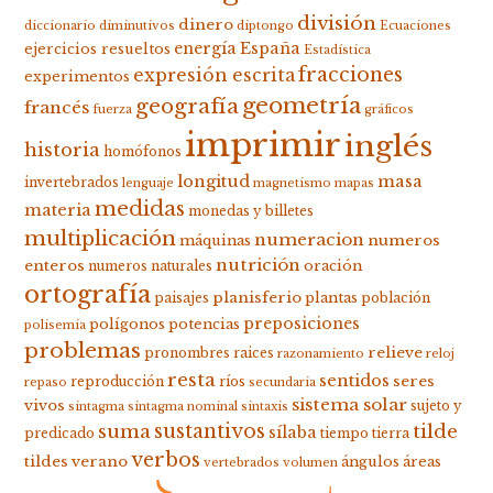
división
dinero
diccionario
diminutivos
diptongo
Ecuaciones
energía
España
ejercicios resueltos
Estadística
fracciones
expresión escrita
experimentos
geometría
geografía
francés
fuerza
gráficos
imprimir
inglés
historia
homófonos
longitud
masa
invertebrados
lenguaje
magnetismo
mapas
medidas
materia
monedas y billetes
multiplicación
numeracion
numeros
máquinas
nutrición
enteros
oración
numeros naturales
ortografía
planisferio
plantas
paisajes
población
preposiciones
polígonos
potencias
polisemia
problemas
relieve
pronombres
raices
razonamiento
reloj
resta
sentidos
seres
reproducción
ríos
repaso
secundaria
sistema solar
vivos
sujeto y
sintagma
sintagma nominal
sintaxis
suma
sustantivos
tilde
sílaba
predicado
tiempo
tierra
verbos
tildes
verano
ángulos
áreas
vertebrados
volumen