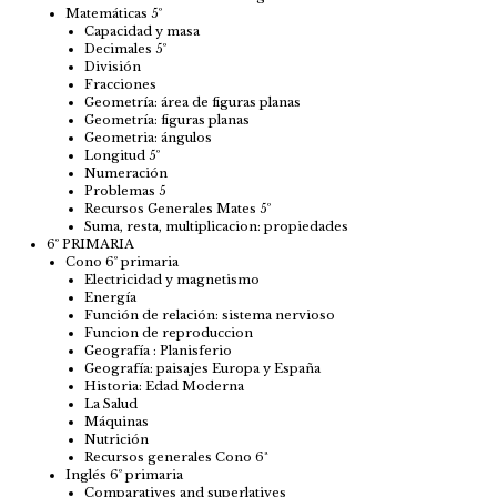
Matemáticas 5º
Capacidad y masa
Decimales 5º
División
Fracciones
Geometría: área de figuras planas
Geometría: figuras planas
Geometria: ángulos
Longitud 5º
Numeración
Problemas 5
Recursos Generales Mates 5º
Suma, resta, multiplicacion: propiedades
6º PRIMARIA
Cono 6º primaria
Electricidad y magnetismo
Energía
Función de relación: sistema nervioso
Funcion de reproduccion
Geografía : Planisferio
Geografía: paisajes Europa y España
Historia: Edad Moderna
La Salud
Máquinas
Nutrición
Recursos generales Cono 6ª
Inglés 6º primaria
Comparatives and superlatives