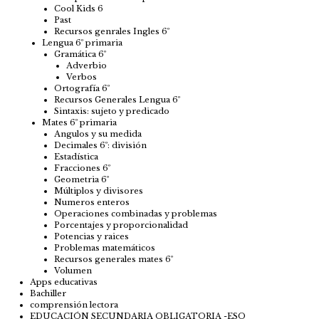
Cool Kids 6
Past
Recursos genrales Ingles 6º
Lengua 6º primaria
Gramática 6º
Adverbio
Verbos
Ortografía 6º
Recursos Generales Lengua 6º
Sintaxis: sujeto y predicado
Mates 6º primaria
Angulos y su medida
Decimales 6º: división
Estadística
Fracciones 6º
Geometria 6º
Múltiplos y divisores
Numeros enteros
Operaciones combinadas y problemas
Porcentajes y proporcionalidad
Potencias y raices
Problemas matemáticos
Recursos generales mates 6º
Volumen
Apps educativas
Bachiller
comprensión lectora
EDUCACIÓN SECUNDARIA OBLIGATORIA -ESO