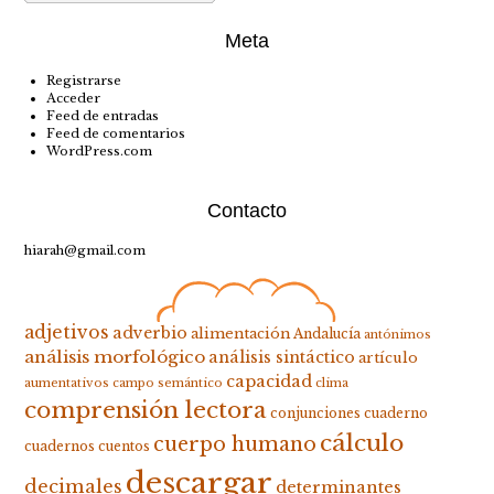
Meta
Registrarse
Acceder
Feed de entradas
Feed de comentarios
WordPress.com
Contacto
hiarah@gmail.com
adjetivos
adverbio
alimentación
Andalucía
antónimos
análisis morfológico
análisis sintáctico
artículo
capacidad
aumentativos
campo semántico
clima
comprensión lectora
conjunciones
cuaderno
cálculo
cuerpo humano
cuadernos
cuentos
descargar
decimales
determinantes