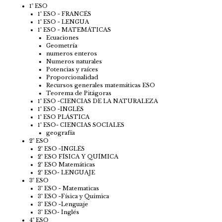
1º ESO
1º ESO - FRANCÉS
1º ESO - LENGUA
1º ESO - MATEMÁTICAS
Ecuaciones
Geometría
numeros enteros
Numeros naturales
Potencias y raíces
Proporcionalidad
Recursos generales matemáticas ESO
Teorema de Pitágoras
1º ESO -CIENCIAS DE LA NATURALEZA
1º ESO -INGLÉS
1º ESO PLÁSTICA
1º ESO- CIENCIAS SOCIALES
geografía
2º ESO
2º ESO -INGLÉS
2º ESO FÍSICA Y QUÍMICA
2º ESO Matemáticas
2º ESO- LENGUAJE
3º ESO
3º ESO - Matematicas
3º ESO -Física y Química
3º ESO -Lenguaje
3º ESO- Inglés
4º ESO