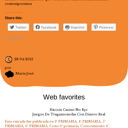
contemporánea
Share this:
Twitter
Facebook
Imprimir
Pinterest
Cargando...
28/04/2013
por
Maria José
Web favorites
Bitcoin Casino No Kyc
Juegos De Tragamonedas Con Dinero Real
Esta entrada fue publicada en
3º PRIMARIA
,
4º PRIMARIA
,
5º
PRIMARIA
,
6º PRIMARIA
,
Cono 6º primaria
,
Conocimiento 4º
,