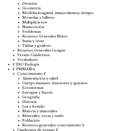
División
Geometría
Medidas:longitud, masa,volumen, tiempo
Monedas y billetes
Multiplicacion
Numeración
Problemas
Recursos Generales Mates
Suma y resta
Tablas y gráficos
Recursos Generales Lengua
Verano Cuadernos
Vocabulario
4º ESO Biología
4º PRIMARIA
Conocimiento 4º
Alimentación y salud
Cuerpo humano: funciones y aparatos
Ecosistemas
Energias y fuerza
Geografía
Historia
Luz y Sonido
Materia y materiales
Minerales, rocas y suelo
Población
Recursos generales conocimiento 4
Cuadernos de verano 4º