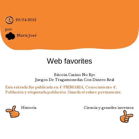
29/04/2013
por
Maria José
Web favorites
Bitcoin Casino No Kyc
Juegos De Tragamonedas Con Dinero Real
Esta entrada fue publicada en
4º PRIMARIA
,
Conocimiento 4º
,
Población
y etiquetada
población
. Guarda el
enlace permanente
.
Historia
Ciencia y grandes inventos