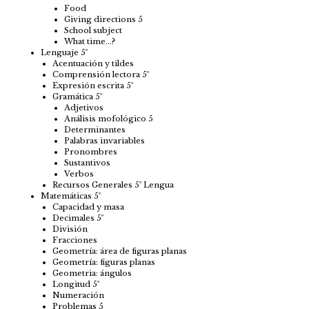
Food
Giving directions 5
School subject
What time…?
Lenguaje 5º
Acentuación y tildes
Comprensión lectora 5º
Expresión escrita 5º
Gramática 5º
Adjetivos
Análisis mofológico 5
Determinantes
Palabras invariables
Pronombres
Sustantivos
Verbos
Recursos Generales 5º Lengua
Matemáticas 5º
Capacidad y masa
Decimales 5º
División
Fracciones
Geometría: área de figuras planas
Geometría: figuras planas
Geometria: ángulos
Longitud 5º
Numeración
Problemas 5