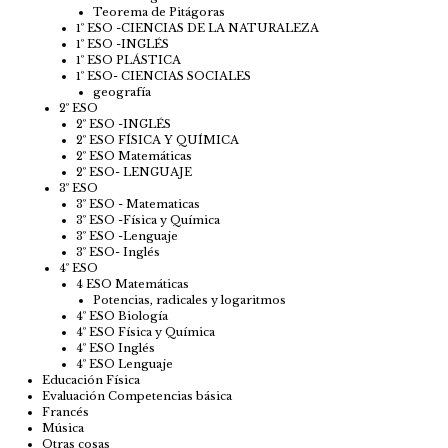
Teorema de Pitágoras
1º ESO -CIENCIAS DE LA NATURALEZA
1º ESO -INGLÉS
1º ESO PLÁSTICA
1º ESO- CIENCIAS SOCIALES
geografía
2º ESO
2º ESO -INGLÉS
2º ESO FÍSICA Y QUÍMICA
2º ESO Matemáticas
2º ESO- LENGUAJE
3º ESO
3º ESO - Matematicas
3º ESO -Física y Química
3º ESO -Lenguaje
3º ESO- Inglés
4º ESO
4 ESO Matemáticas
Potencias, radicales y logaritmos
4º ESO Biología
4º ESO Física y Química
4º ESO Inglés
4º ESO Lenguaje
Educación Física
Evaluación Competencias básica
Francés
Música
Otras cosas