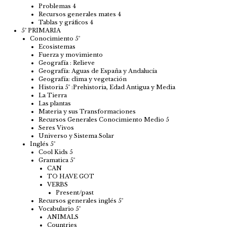
Problemas 4
Recursos generales mates 4
Tablas y gráficos 4
5º PRIMARIA
Conocimiento 5º
Ecosistemas
Fuerza y movimiento
Geografía : Relieve
Geografía: Aguas de España y Andalucía
Geografía: clima y vegetación
Historia 5º :Prehistoria, Edad Antigua y Media
La Tierra
Las plantas
Materia y sus Transformaciones
Recursos Generales Conocimiento Medio 5
Seres Vivos
Universo y Sistema Solar
Inglés 5º
Cool Kids 5
Gramatica 5º
CAN
TO HAVE GOT
VERBS
Present/past
Recursos generales inglés 5º
Vocabulario 5º
ANIMALS
Countries