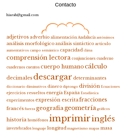
Contacto
hiarah@gmail.com
adjetivos
adverbio
alimentación
Andalucía
antónimos
análisis morfológico
análisis sintáctico
artículo
capacidad
aumentativos
campo semántico
clima
comprensión lectora
conjunciones
cuaderno
cálculo
cuerpo humano
cuadernos
cuentos
descargar
decimales
determinantes
división
dinero
diccionario
diminutivos
diptongo
Ecuaciones
energía
España
ejercicios resueltos
Estadística
fracciones
expresión escrita
experimentos
geometría
geografía
francés
fuerza
gráficos
imprimir
inglés
historia
homófonos
longitud
masa
invertebrados
lenguaje
magnetismo
mapas