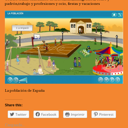
padrón,trabajo y profesiones y ocio, fiestas y vacaciones
La población de España
Share this:
Twitter
Facebook
Imprimir
Pinterest
Cargando...