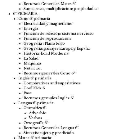
Recursos Generales Mates 5º
Suma, resta, multiplicacion: propiedades
6º PRIMARIA
Cono 6º primaria
Electricidad y magnetismo
Energía
Función de relación: sistema nervioso
Funcion de reproduccion
Geografía : Planisferio
Geografía: paisajes Europa y España
Historia: Edad Moderna
La Salud
Máquinas
Nutrición
Recursos generales Cono 6ª
Inglés 6º primaria
Comparatives and superlatives
Cool Kids 6
Past
Recursos genrales Ingles 6º
Lengua 6º primaria
Gramática 6º
Adverbio
Verbos
Ortografía 6º
Recursos Generales Lengua 6º
Sintaxis: sujeto y predicado
Mates 6º primaria