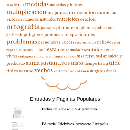
medidas
materia
monedas y billetes
multiplicación
numeracion
numeros
máquinas
nutrición
enteros
oración
numeros naturales
ortografía
planisferio
plantas
paisajes
población
preposiciones
polígonos
potencias
polisemia
problemas
relieve
pronombres
raices
razonamiento
reloj
resta
sentidos
seres
reproducción
ríos
repaso
secundaria
sistema solar
vivos
sujeto y
sintagma
sintagma nominal
sintaxis
suma
sustantivos
tilde
sílaba
predicado
tiempo
tierra
verbos
tildes
verano
ángulos
áreas
vertebrados
volumen
Entradas y Páginas Populares
Fichas de repaso 3º y 4º primaria
Editorial Edelvives, proyecto Pixepolis