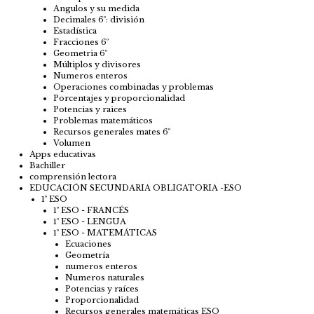
Angulos y su medida
Decimales 6º: división
Estadística
Fracciones 6º
Geometria 6º
Múltiplos y divisores
Numeros enteros
Operaciones combinadas y problemas
Porcentajes y proporcionalidad
Potencias y raices
Problemas matemáticos
Recursos generales mates 6º
Volumen
Apps educativas
Bachiller
comprensión lectora
EDUCACIÓN SECUNDARIA OBLIGATORIA -ESO
1º ESO
1º ESO - FRANCÉS
1º ESO - LENGUA
1º ESO - MATEMÁTICAS
Ecuaciones
Geometría
numeros enteros
Numeros naturales
Potencias y raíces
Proporcionalidad
Recursos generales matemáticas ESO