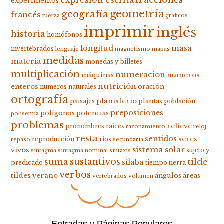
fracciones
expresión escrita
experimentos
geometría
geografía
francés
fuerza
gráficos
imprimir
inglés
historia
homófonos
longitud
masa
invertebrados
lenguaje
magnetismo
mapas
medidas
materia
monedas y billetes
multiplicación
numeracion
numeros
máquinas
nutrición
enteros
oración
numeros naturales
ortografía
planisferio
plantas
paisajes
población
preposiciones
polígonos
potencias
polisemia
problemas
relieve
pronombres
raices
razonamiento
reloj
resta
sentidos
seres
reproducción
ríos
repaso
secundaria
sistema solar
vivos
sujeto y
sintagma
sintagma nominal
sintaxis
suma
sustantivos
tilde
sílaba
predicado
tiempo
tierra
verbos
tildes
verano
ángulos
áreas
vertebrados
volumen
Entradas y Páginas Populares