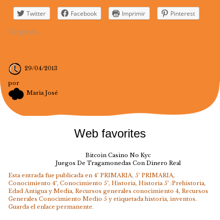
Twitter
Facebook
Imprimir
Pinterest
Cargando...
29/04/2013
por
Maria José
Web favorites
Bitcoin Casino No Kyc
Juegos De Tragamonedas Con Dinero Real
Esta entrada fue publicada en
4º PRIMARIA
,
5º PRIMARIA
,
Conocimiento 4º
,
Conocimiento 5º
,
Historia
,
Historia 5º :Prehistoria,
Edad Antigua y Media
,
Recursos generales conocimiento 4
,
Recursos
Generales Conocimiento Medio 5
y etiquetada
historia
,
inventos
.
Guarda el
enlace permanente
.