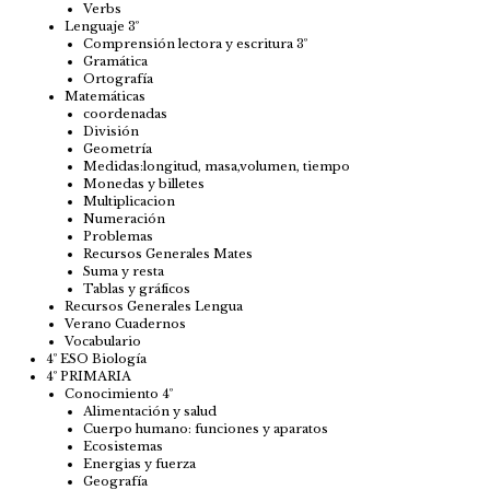
Verbs
Lenguaje 3º
Comprensión lectora y escritura 3º
Gramática
Ortografía
Matemáticas
coordenadas
División
Geometría
Medidas:longitud, masa,volumen, tiempo
Monedas y billetes
Multiplicacion
Numeración
Problemas
Recursos Generales Mates
Suma y resta
Tablas y gráficos
Recursos Generales Lengua
Verano Cuadernos
Vocabulario
4º ESO Biología
4º PRIMARIA
Conocimiento 4º
Alimentación y salud
Cuerpo humano: funciones y aparatos
Ecosistemas
Energias y fuerza
Geografía