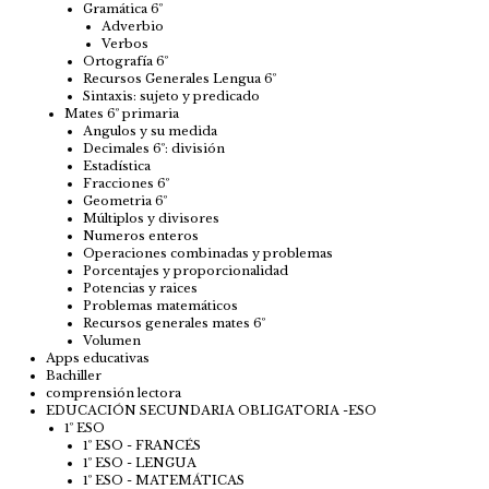
Gramática 6º
Adverbio
Verbos
Ortografía 6º
Recursos Generales Lengua 6º
Sintaxis: sujeto y predicado
Mates 6º primaria
Angulos y su medida
Decimales 6º: división
Estadística
Fracciones 6º
Geometria 6º
Múltiplos y divisores
Numeros enteros
Operaciones combinadas y problemas
Porcentajes y proporcionalidad
Potencias y raices
Problemas matemáticos
Recursos generales mates 6º
Volumen
Apps educativas
Bachiller
comprensión lectora
EDUCACIÓN SECUNDARIA OBLIGATORIA -ESO
1º ESO
1º ESO - FRANCÉS
1º ESO - LENGUA
1º ESO - MATEMÁTICAS