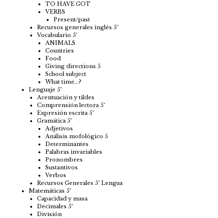
TO HAVE GOT
VERBS
Present/past
Recursos generales inglés 5º
Vocabulario 5º
ANIMALS
Countries
Food
Giving directions 5
School subject
What time…?
Lenguaje 5º
Acentuación y tildes
Comprensión lectora 5º
Expresión escrita 5º
Gramática 5º
Adjetivos
Análisis mofológico 5
Determinantes
Palabras invariables
Pronombres
Sustantivos
Verbos
Recursos Generales 5º Lengua
Matemáticas 5º
Capacidad y masa
Decimales 5º
División