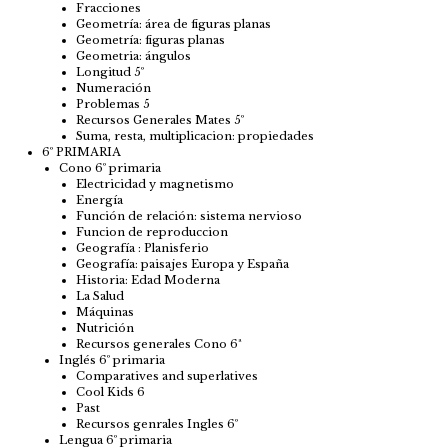
Fracciones
Geometría: área de figuras planas
Geometría: figuras planas
Geometria: ángulos
Longitud 5º
Numeración
Problemas 5
Recursos Generales Mates 5º
Suma, resta, multiplicacion: propiedades
6º PRIMARIA
Cono 6º primaria
Electricidad y magnetismo
Energía
Función de relación: sistema nervioso
Funcion de reproduccion
Geografía : Planisferio
Geografía: paisajes Europa y España
Historia: Edad Moderna
La Salud
Máquinas
Nutrición
Recursos generales Cono 6ª
Inglés 6º primaria
Comparatives and superlatives
Cool Kids 6
Past
Recursos genrales Ingles 6º
Lengua 6º primaria