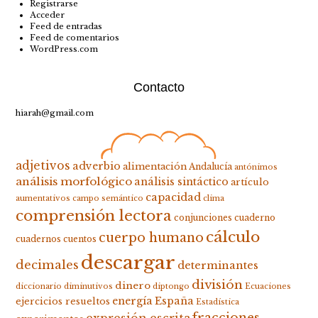
Registrarse
Acceder
Feed de entradas
Feed de comentarios
WordPress.com
Contacto
hiarah@gmail.com
adjetivos
adverbio
alimentación
Andalucía
antónimos
análisis morfológico
análisis sintáctico
artículo
capacidad
aumentativos
campo semántico
clima
comprensión lectora
conjunciones
cuaderno
cálculo
cuerpo humano
cuadernos
cuentos
descargar
decimales
determinantes
división
dinero
diccionario
diminutivos
diptongo
Ecuaciones
energía
España
ejercicios resueltos
Estadística