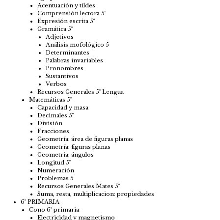
Acentuación y tildes
Comprensión lectora 5º
Expresión escrita 5º
Gramática 5º
Adjetivos
Análisis mofológico 5
Determinantes
Palabras invariables
Pronombres
Sustantivos
Verbos
Recursos Generales 5º Lengua
Matemáticas 5º
Capacidad y masa
Decimales 5º
División
Fracciones
Geometría: área de figuras planas
Geometría: figuras planas
Geometria: ángulos
Longitud 5º
Numeración
Problemas 5
Recursos Generales Mates 5º
Suma, resta, multiplicacion: propiedades
6º PRIMARIA
Cono 6º primaria
Electricidad y magnetismo