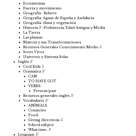
Ecosistemas
Fuerza y movimiento
Geografía : Relieve
Geografía: Aguas de España y Andalucía
Geografía: clima y vegetación
Historia 5º :Prehistoria, Edad Antigua y Media
La Tierra
Las plantas
Materia y sus Transformaciones
Recursos Generales Conocimiento Medio 5
Seres Vivos
Universo y Sistema Solar
Inglés 5º
Cool Kids 5
Gramatica 5º
CAN
TO HAVE GOT
VERBS
Present/past
Recursos generales inglés 5º
Vocabulario 5º
ANIMALS
Countries
Food
Giving directions 5
School subject
What time…?
Lenguaje 5º