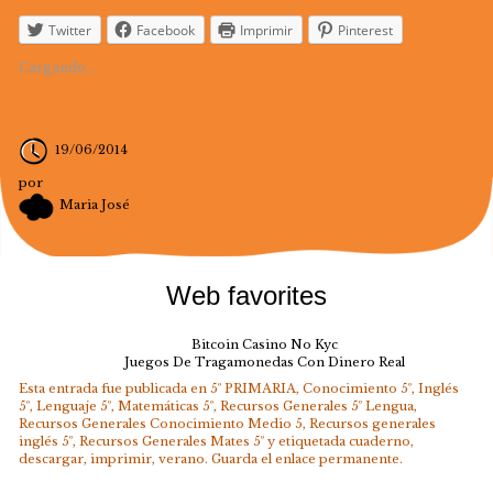
Twitter
Facebook
Imprimir
Pinterest
Cargando...
19/06/2014
por
Maria José
Web favorites
Bitcoin Casino No Kyc
Juegos De Tragamonedas Con Dinero Real
Esta entrada fue publicada en
5º PRIMARIA
,
Conocimiento 5º
,
Inglés
5º
,
Lenguaje 5º
,
Matemáticas 5º
,
Recursos Generales 5º Lengua
,
Recursos Generales Conocimiento Medio 5
,
Recursos generales
inglés 5º
,
Recursos Generales Mates 5º
y etiquetada
cuaderno
,
descargar
,
imprimir
,
verano
. Guarda el
enlace permanente
.