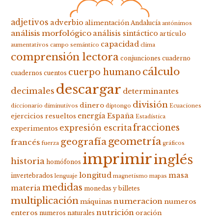
adjetivos
adverbio
alimentación
Andalucía
antónimos
análisis morfológico
análisis sintáctico
artículo
capacidad
aumentativos
campo semántico
clima
comprensión lectora
conjunciones
cuaderno
cálculo
cuerpo humano
cuadernos
cuentos
descargar
decimales
determinantes
división
dinero
diccionario
diminutivos
diptongo
Ecuaciones
energía
España
ejercicios resueltos
Estadística
fracciones
expresión escrita
experimentos
geometría
geografía
francés
fuerza
gráficos
imprimir
inglés
historia
homófonos
longitud
masa
invertebrados
lenguaje
magnetismo
mapas
medidas
materia
monedas y billetes
multiplicación
numeracion
numeros
máquinas
nutrición
enteros
oración
numeros naturales