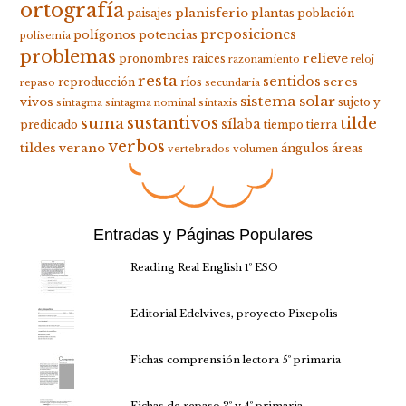
ortografía
planisferio
plantas
paisajes
población
preposiciones
polígonos
potencias
polisemia
problemas
relieve
pronombres
raices
razonamiento
reloj
resta
sentidos
seres
reproducción
ríos
repaso
secundaria
sistema solar
vivos
sujeto y
sintagma
sintagma nominal
sintaxis
suma
sustantivos
tilde
sílaba
predicado
tiempo
tierra
verbos
tildes
verano
ángulos
áreas
vertebrados
volumen
Entradas y Páginas Populares
Reading Real English 1º ESO
Editorial Edelvives, proyecto Pixepolis
Fichas comprensión lectora 5º primaria