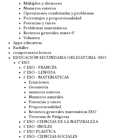
Múltiplos y divisores
Numeros enteros
Operaciones combinadas y problemas
Porcentajes y proporcionalidad
Potencias y raices
Problemas matemáticos
Recursos generales mates 6º
Volumen
Apps educativas
Bachiller
comprensión lectora
EDUCACIÓN SECUNDARIA OBLIGATORIA -ESO
1º ESO
1º ESO - FRANCÉS
1º ESO - LENGUA
1º ESO - MATEMÁTICAS
Ecuaciones
Geometría
numeros enteros
Numeros naturales
Potencias y raíces
Proporcionalidad
Recursos generales matemáticas ESO
Teorema de Pitágoras
1º ESO -CIENCIAS DE LA NATURALEZA
1º ESO -INGLÉS
1º ESO PLÁSTICA
1º ESO- CIENCIAS SOCIALES