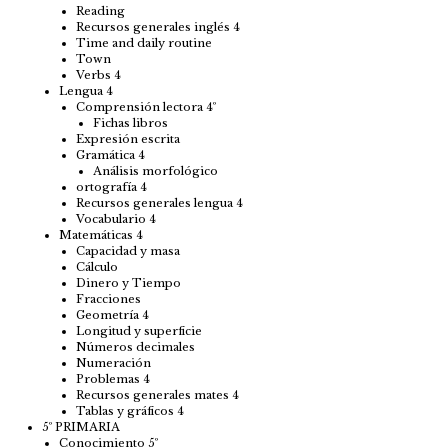
Reading
Recursos generales inglés 4
Time and daily routine
Town
Verbs 4
Lengua 4
Comprensión lectora 4º
Fichas libros
Expresión escrita
Gramática 4
Análisis morfológico
ortografía 4
Recursos generales lengua 4
Vocabulario 4
Matemáticas 4
Capacidad y masa
Cálculo
Dinero y Tiempo
Fracciones
Geometría 4
Longitud y superficie
Números decimales
Numeración
Problemas 4
Recursos generales mates 4
Tablas y gráficos 4
5º PRIMARIA
Conocimiento 5º