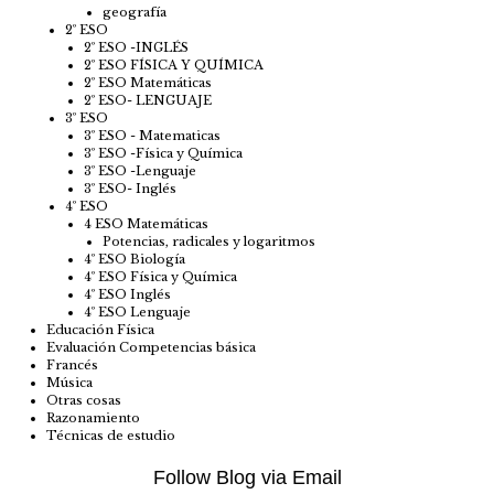
geografía
2º ESO
2º ESO -INGLÉS
2º ESO FÍSICA Y QUÍMICA
2º ESO Matemáticas
2º ESO- LENGUAJE
3º ESO
3º ESO - Matematicas
3º ESO -Física y Química
3º ESO -Lenguaje
3º ESO- Inglés
4º ESO
4 ESO Matemáticas
Potencias, radicales y logaritmos
4º ESO Biología
4º ESO Física y Química
4º ESO Inglés
4º ESO Lenguaje
Educación Física
Evaluación Competencias básica
Francés
Música
Otras cosas
Razonamiento
Técnicas de estudio
Follow Blog via Email