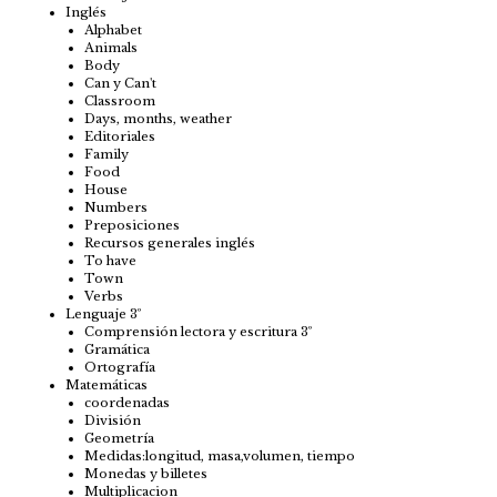
Inglés
Alphabet
Animals
Body
Can y Can't
Classroom
Days, months, weather
Editoriales
Family
Food
House
Numbers
Preposiciones
Recursos generales inglés
To have
Town
Verbs
Lenguaje 3º
Comprensión lectora y escritura 3º
Gramática
Ortografía
Matemáticas
coordenadas
División
Geometría
Medidas:longitud, masa,volumen, tiempo
Monedas y billetes
Multiplicacion