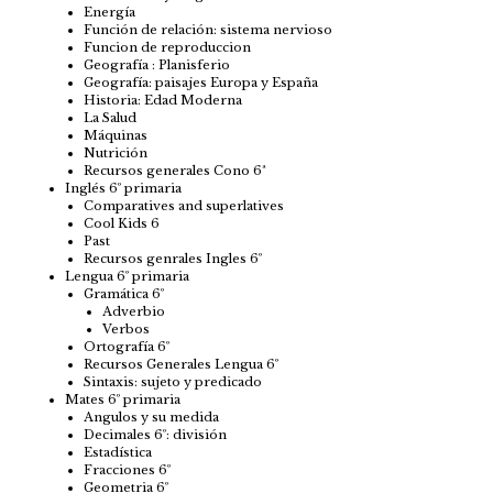
Energía
Función de relación: sistema nervioso
Funcion de reproduccion
Geografía : Planisferio
Geografía: paisajes Europa y España
Historia: Edad Moderna
La Salud
Máquinas
Nutrición
Recursos generales Cono 6ª
Inglés 6º primaria
Comparatives and superlatives
Cool Kids 6
Past
Recursos genrales Ingles 6º
Lengua 6º primaria
Gramática 6º
Adverbio
Verbos
Ortografía 6º
Recursos Generales Lengua 6º
Sintaxis: sujeto y predicado
Mates 6º primaria
Angulos y su medida
Decimales 6º: división
Estadística
Fracciones 6º
Geometria 6º