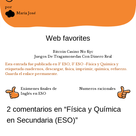
por
Maria José
Web favorites
Bitcoin Casino No Kyc
Juegos De Tragamonedas Con Dinero Real
Esta entrada fue publicada en
3º ESO
,
3º ESO -Física y Química
y
etiquetada
cuadernos
,
descargar
,
fisica
,
imprimir
,
química
,
refuerzo
.
Guarda el
enlace permanente
.
Exámenes finales de
Numeros racionales
Inglés en ESO
2 comentarios en “
Física y Química
en Secundaria (ESO)
”