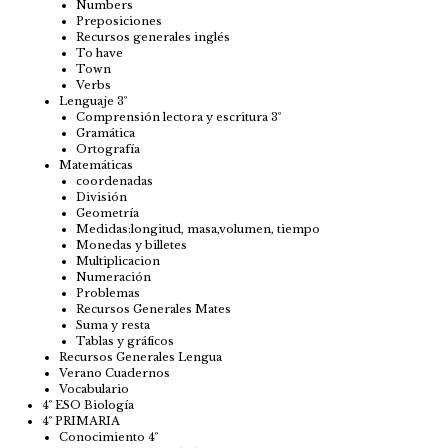
Numbers
Preposiciones
Recursos generales inglés
To have
Town
Verbs
Lenguaje 3º
Comprensión lectora y escritura 3º
Gramática
Ortografía
Matemáticas
coordenadas
División
Geometría
Medidas:longitud, masa,volumen, tiempo
Monedas y billetes
Multiplicacion
Numeración
Problemas
Recursos Generales Mates
Suma y resta
Tablas y gráficos
Recursos Generales Lengua
Verano Cuadernos
Vocabulario
4º ESO Biología
4º PRIMARIA
Conocimiento 4º