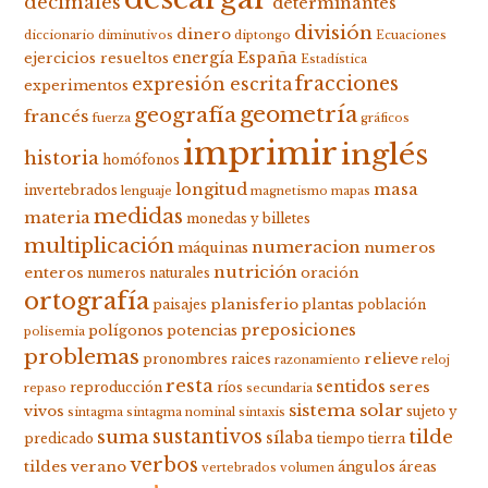
decimales
determinantes
división
dinero
diccionario
diminutivos
diptongo
Ecuaciones
energía
España
ejercicios resueltos
Estadística
fracciones
expresión escrita
experimentos
geometría
geografía
francés
fuerza
gráficos
imprimir
inglés
historia
homófonos
longitud
masa
invertebrados
lenguaje
magnetismo
mapas
medidas
materia
monedas y billetes
multiplicación
numeracion
numeros
máquinas
nutrición
enteros
oración
numeros naturales
ortografía
planisferio
plantas
paisajes
población
preposiciones
polígonos
potencias
polisemia
problemas
relieve
pronombres
raices
razonamiento
reloj
resta
sentidos
seres
reproducción
ríos
repaso
secundaria
sistema solar
vivos
sujeto y
sintagma
sintagma nominal
sintaxis
suma
sustantivos
tilde
sílaba
predicado
tiempo
tierra
verbos
tildes
verano
ángulos
áreas
vertebrados
volumen