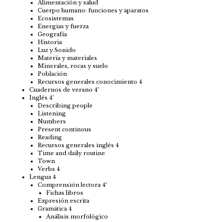
Alimentación y salud
Cuerpo humano: funciones y aparatos
Ecosistemas
Energias y fuerza
Geografía
Historia
Luz y Sonido
Materia y materiales
Minerales, rocas y suelo
Población
Recursos generales conocimiento 4
Cuadernos de verano 4º
Inglés 4º
Describing people
Listening
Numbers
Present continous
Reading
Recursos generales inglés 4
Time and daily routine
Town
Verbs 4
Lengua 4
Comprensión lectora 4º
Fichas libros
Expresión escrita
Gramática 4
Análisis morfológico