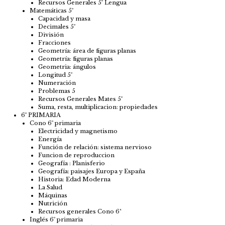
Recursos Generales 5º Lengua
Matemáticas 5º
Capacidad y masa
Decimales 5º
División
Fracciones
Geometría: área de figuras planas
Geometría: figuras planas
Geometria: ángulos
Longitud 5º
Numeración
Problemas 5
Recursos Generales Mates 5º
Suma, resta, multiplicacion: propiedades
6º PRIMARIA
Cono 6º primaria
Electricidad y magnetismo
Energía
Función de relación: sistema nervioso
Funcion de reproduccion
Geografía : Planisferio
Geografía: paisajes Europa y España
Historia: Edad Moderna
La Salud
Máquinas
Nutrición
Recursos generales Cono 6ª
Inglés 6º primaria