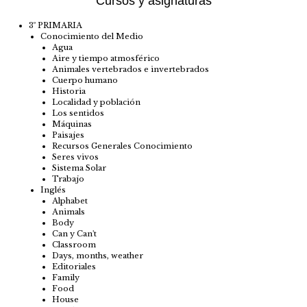
Cursos y asignaturas
3º PRIMARIA
Conocimiento del Medio
Agua
Aire y tiempo atmosférico
Animales vertebrados e invertebrados
Cuerpo humano
Historia
Localidad y población
Los sentidos
Máquinas
Paisajes
Recursos Generales Conocimiento
Seres vivos
Sistema Solar
Trabajo
Inglés
Alphabet
Animals
Body
Can y Can't
Classroom
Days, months, weather
Editoriales
Family
Food
House