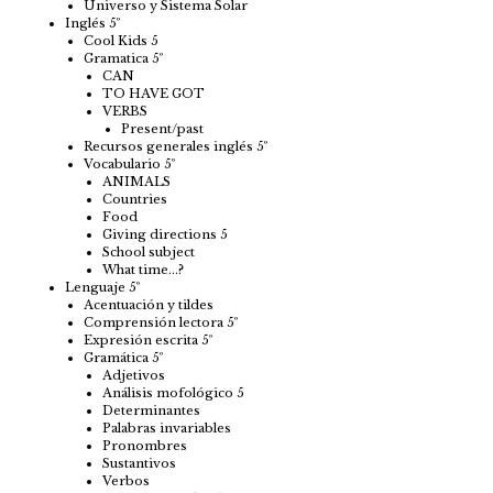
Universo y Sistema Solar
Inglés 5º
Cool Kids 5
Gramatica 5º
CAN
TO HAVE GOT
VERBS
Present/past
Recursos generales inglés 5º
Vocabulario 5º
ANIMALS
Countries
Food
Giving directions 5
School subject
What time…?
Lenguaje 5º
Acentuación y tildes
Comprensión lectora 5º
Expresión escrita 5º
Gramática 5º
Adjetivos
Análisis mofológico 5
Determinantes
Palabras invariables
Pronombres
Sustantivos
Verbos