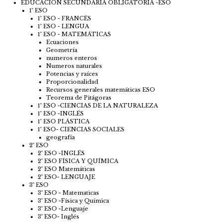
EDUCACIÓN SECUNDARIA OBLIGATORIA -ESO
1º ESO
1º ESO - FRANCÉS
1º ESO - LENGUA
1º ESO - MATEMÁTICAS
Ecuaciones
Geometría
numeros enteros
Numeros naturales
Potencias y raíces
Proporcionalidad
Recursos generales matemáticas ESO
Teorema de Pitágoras
1º ESO -CIENCIAS DE LA NATURALEZA
1º ESO -INGLÉS
1º ESO PLÁSTICA
1º ESO- CIENCIAS SOCIALES
geografía
2º ESO
2º ESO -INGLÉS
2º ESO FÍSICA Y QUÍMICA
2º ESO Matemáticas
2º ESO- LENGUAJE
3º ESO
3º ESO - Matematicas
3º ESO -Física y Química
3º ESO -Lenguaje
3º ESO- Inglés