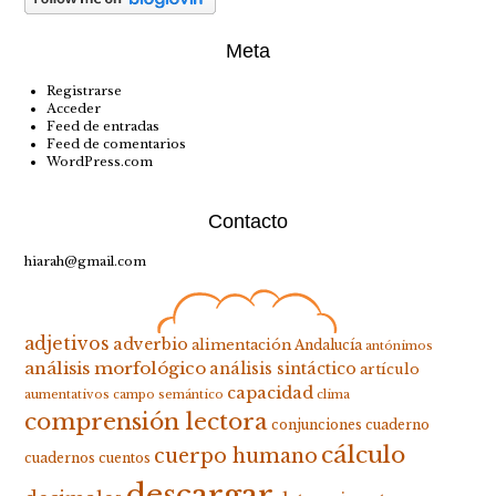
Meta
Registrarse
Acceder
Feed de entradas
Feed de comentarios
WordPress.com
Contacto
hiarah@gmail.com
adjetivos
adverbio
alimentación
Andalucía
antónimos
análisis morfológico
análisis sintáctico
artículo
capacidad
aumentativos
campo semántico
clima
comprensión lectora
conjunciones
cuaderno
cálculo
cuerpo humano
cuadernos
cuentos
descargar