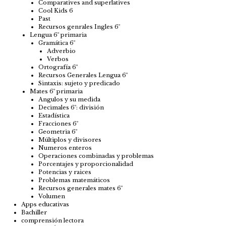
Comparatives and superlatives
Cool Kids 6
Past
Recursos genrales Ingles 6º
Lengua 6º primaria
Gramática 6º
Adverbio
Verbos
Ortografía 6º
Recursos Generales Lengua 6º
Sintaxis: sujeto y predicado
Mates 6º primaria
Angulos y su medida
Decimales 6º: división
Estadística
Fracciones 6º
Geometria 6º
Múltiplos y divisores
Numeros enteros
Operaciones combinadas y problemas
Porcentajes y proporcionalidad
Potencias y raices
Problemas matemáticos
Recursos generales mates 6º
Volumen
Apps educativas
Bachiller
comprensión lectora