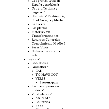
Geografía: Aguas de
España y Andalucía
Geografía: clima y
vegetación
Historia 5º :Prehistoria,
Edad Antigua y Media
La Tierra
Las plantas
Materia y sus
Transformaciones
Recursos Generales
Conocimiento Medio 5
Seres Vivos
Universo y Sistema
Solar
Inglés 5º
Cool Kids 5
Gramatica 5º
CAN
TO HAVE GOT
VERBS
Present/past
Recursos generales
inglés 5º
Vocabulario 5º
ANIMALS
Countries
Food