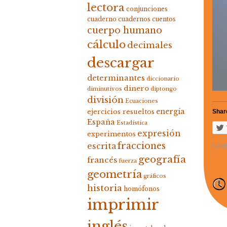
lectora
conjunciones
cuaderno
cuadernos
cuentos
cuerpo humano
cálculo
decimales
descargar
determinantes
diccionario
dinero
diminutivos
diptongo
división
Ecuaciones
energía
ejercicios resueltos
Share
España
Estadística
expresión
experimentos
fracciones
escrita
Carg
geografía
francés
fuerza
geometría
gráficos
historia
homófonos
imprimir
inglés