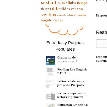
sustantivos
sílaba
tiempo
tilde
_____
tildes
verano
tierra
verbos
vertebrados
volumen
Respon
ángulos
áreas
Resp
Entradas y Páginas
Populares
Este si
Cuaderno de
coment
matemáticas 5º
Reading Real English
1º ESO
Editorial Edelvives,
proyecto Pixepolis
Fichas comprensión
lectora 5º primaria
Educación Emocional