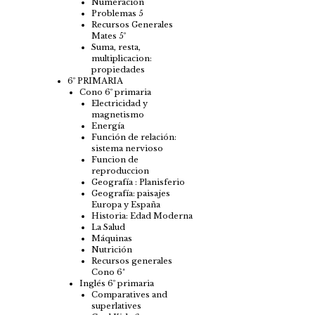
Numeración
Problemas 5
Recursos Generales
Mates 5º
Suma, resta,
multiplicacion:
propiedades
6º PRIMARIA
Cono 6º primaria
Electricidad y
magnetismo
Energía
Función de relación:
sistema nervioso
Funcion de
reproduccion
Geografía : Planisferio
Geografía: paisajes
Europa y España
Historia: Edad Moderna
La Salud
Máquinas
Nutrición
Recursos generales
Cono 6ª
Inglés 6º primaria
Comparatives and
superlatives