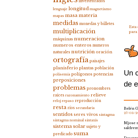
invertebrados
longitud
lenguaje
magnetismo
masa
materia
mapas
medidas
monedas y billetes
Esta
multiplicación
para
numeracion
máquinas
numeros enteros
numeros
nutrición
oración
naturales
ortografía
paisajes
planisferio
plantas
población
Un c
polígonos
potencias
polisemia
preposiciones
de e
problemas
pronombres
relieve
raices
razonamiento
reproducción
reloj
repaso
resta
ríos
secundaria
Belén G
27/03/20
sentidos
seres vivos
sintagma
sintagma nominal
sintaxis
Mjose m
sistema solar
sujeto y
saldrem
suma
predicado
Descarg