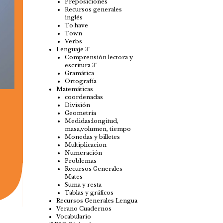
Preposiciones
Recursos generales
inglés
To have
Town
Verbs
Lenguaje 3º
Comprensión lectora y
escritura 3º
Gramática
Ortografía
Matemáticas
coordenadas
División
Geometría
Medidas:longitud,
masa,volumen, tiempo
Monedas y billetes
Multiplicacion
Numeración
Problemas
Recursos Generales
Mates
Suma y resta
Tablas y gráficos
Recursos Generales Lengua
Verano Cuadernos
Vocabulario