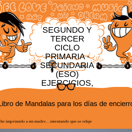
SEGUNDO Y
TERCER
CICLO
PRIMARIA -
SECUNDARIA
(ESO)
EJERCICIOS,
RECURSOS Y
ACTIVIDADES
Libro de Mandalas para los días de encierr
o he imprimido a mi madre…. intentando que se relaje