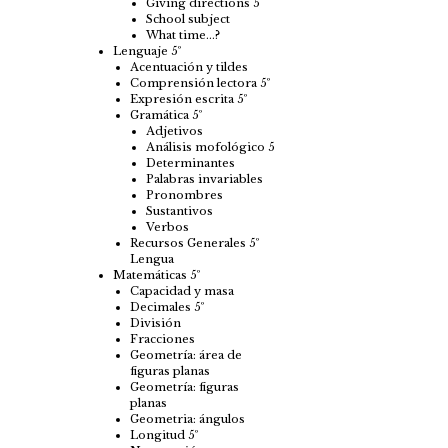
Giving directions 5
School subject
What time…?
Lenguaje 5º
Acentuación y tildes
Comprensión lectora 5º
Expresión escrita 5º
Gramática 5º
Adjetivos
Análisis mofológico 5
Determinantes
Palabras invariables
Pronombres
Sustantivos
Verbos
Recursos Generales 5º
Lengua
Matemáticas 5º
Capacidad y masa
Decimales 5º
División
Fracciones
Geometría: área de
figuras planas
Geometría: figuras
planas
Geometria: ángulos
Longitud 5º