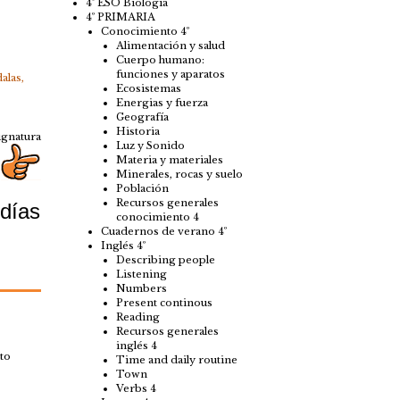
4º ESO Biología
4º PRIMARIA
Conocimiento 4º
Alimentación y salud
Cuerpo humano:
funciones y aparatos
alas
,
Ecosistemas
Energias y fuerza
Geografía
Historia
ignatura
Luz y Sonido
Materia y materiales
Minerales, rocas y suelo
Población
Recursos generales
 días
conocimiento 4
Cuadernos de verano 4º
Inglés 4º
Describing people
Listening
Numbers
Present continous
Reading
Recursos generales
inglés 4
to
Time and daily routine
Town
Verbs 4