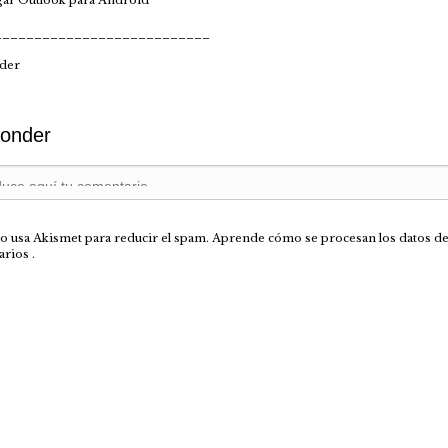
___________________________
der
onder
tio usa Akismet para reducir el spam.
Aprende cómo se procesan los datos de
arios
.