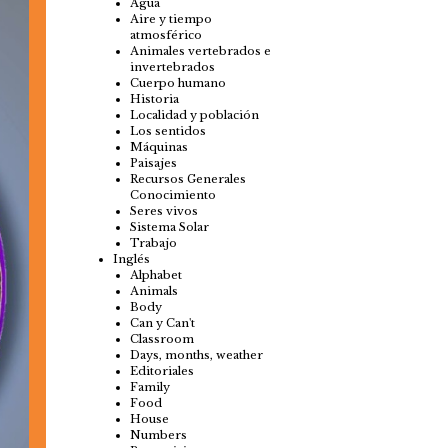
Agua
Aire y tiempo
atmosférico
Animales vertebrados e
invertebrados
Cuerpo humano
Historia
Localidad y población
Los sentidos
Máquinas
Paisajes
Recursos Generales
Conocimiento
Seres vivos
Sistema Solar
Trabajo
Inglés
Alphabet
Animals
Body
Can y Can't
Classroom
Days, months, weather
Editoriales
Family
Food
House
Numbers