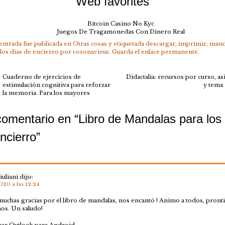
Web favorites
Bitcoin Casino No Kyc
Juegos De Tragamonedas Con Dinero Real
 entrada fue publicada en
Otras cosas
y etiquetada
descargar
,
imprimir
,
mand
 los días de encierro por coronavirus
. Guarda el
enlace permanente
.
Cuaderno de ejercicios de
Didactalia: recursos por curso, as
estimulación cognitiva para reforzar
y tema
la memoria. Para los mayores
omentario en “
Libro de Mandalas para los
ncierro
”
iuliani
dijo:
20 a las 12:24
uchas gracias por el libro de mandalas, nos encantó ! Animo a todos, pronti
os. Un saludo!
ar Outlook para Android