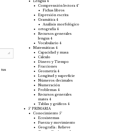
Lengua 4
Comprensión lectora 4º
Fichas libros
Expresión escrita
Gramática 4
Análisis morfológico
ortografía 4
Recursos generales
lengua 4
Vocabulario 4
Matemáticas 4
Capacidad y masa
Cálculo
Dinero y Tiempo
Fracciones
 tus
Geometría 4
Longitud y superficie
Números decimales
Numeración
Problemas 4
Recursos generales
mates 4
Tablas y gráficos 4
5º PRIMARIA
Conocimiento 5º
Ecosistemas
Fuerza y movimiento
Geografía : Relieve