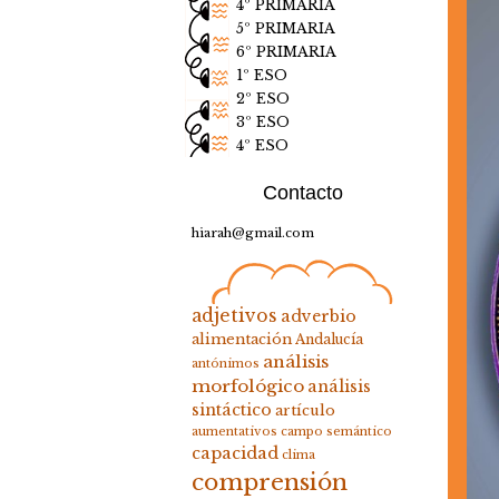
4º PRIMARIA
5º PRIMARIA
6º PRIMARIA
1º ESO
2º ESO
3º ESO
4º ESO
Contacto
hiarah@gmail.com
adjetivos
adverbio
alimentación
Andalucía
análisis
antónimos
morfológico
análisis
sintáctico
artículo
aumentativos
campo semántico
capacidad
clima
comprensión