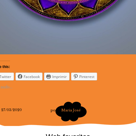
 this:
Twitter
Facebook
Imprimir
Pinterest
ando...
27/03/2020
por
Maria José