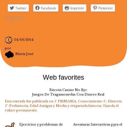
Twitter
Facebook
Imprimir
Pinterest
Cargando...
04/06/2014
por
Maria José
Web favorites
Bitcoin Casino No Kyc
Juegos De Tragamonedas Con Dinero Real
Esta entrada fue publicada en
5º PRIMARIA
,
Conocimiento 5º
,
Historia
5º :Prehistoria, Edad Antigua y Media
y etiquetada
historia
. Guarda el
enlace permanente
.
Ejercicios y problemas de
Aventuras Interactivas para el