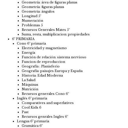
Geometría: área de figuras planas
Geometría: figuras planas
Geometria: ángulos
Longitud 5º
Numeración
Problemas 5
Recursos Generales Mates 5º
Suma, resta, multiplicacion: propiedades
6º PRIMARIA
Cono 6º primaria
Electricidad y magnetismo
Energía
Función de relación: sistema nervioso
Funcion de reproduccion
Geografía : Planisferio
Geografía: paisajes Europa y España
Historia: Edad Moderna
La Salud
Máquinas
Nutrición
Recursos generales Cono 6ª
Inglés 6º primaria
Comparatives and superlatives
Cool Kids 6
Past
Recursos genrales Ingles 6º
Lengua 6º primaria
Gramática 6º