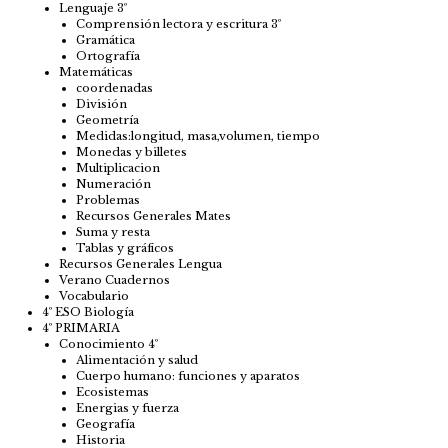
Lenguaje 3º
Comprensión lectora y escritura 3º
Gramática
Ortografía
Matemáticas
coordenadas
División
Geometría
Medidas:longitud, masa,volumen, tiempo
Monedas y billetes
Multiplicacion
Numeración
Problemas
Recursos Generales Mates
Suma y resta
Tablas y gráficos
Recursos Generales Lengua
Verano Cuadernos
Vocabulario
4º ESO Biología
4º PRIMARIA
Conocimiento 4º
Alimentación y salud
Cuerpo humano: funciones y aparatos
Ecosistemas
Energias y fuerza
Geografía
Historia