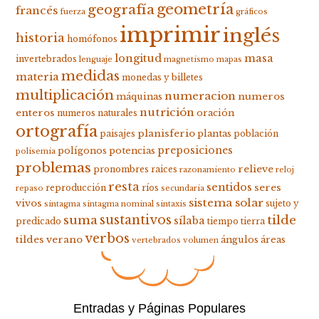
geometría
geografía
francés
fuerza
gráficos
imprimir
inglés
historia
homófonos
longitud
masa
invertebrados
lenguaje
magnetismo
mapas
medidas
materia
monedas y billetes
multiplicación
numeracion
numeros
máquinas
nutrición
enteros
oración
numeros naturales
ortografía
planisferio
plantas
paisajes
población
preposiciones
polígonos
potencias
polisemia
problemas
relieve
pronombres
raices
razonamiento
reloj
resta
sentidos
seres
reproducción
ríos
repaso
secundaria
sistema solar
vivos
sujeto y
sintagma
sintagma nominal
sintaxis
suma
sustantivos
tilde
sílaba
predicado
tiempo
tierra
verbos
tildes
verano
ángulos
áreas
vertebrados
volumen
Entradas y Páginas Populares