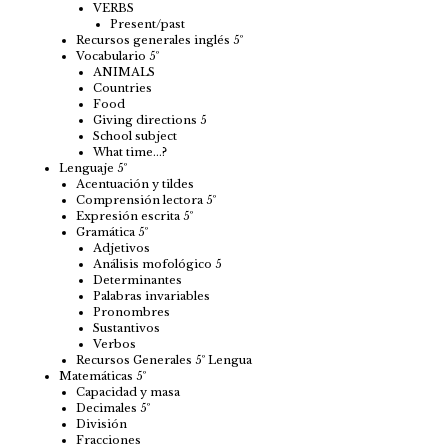
VERBS
Present/past
Recursos generales inglés 5º
Vocabulario 5º
ANIMALS
Countries
Food
Giving directions 5
School subject
What time…?
Lenguaje 5º
Acentuación y tildes
Comprensión lectora 5º
Expresión escrita 5º
Gramática 5º
Adjetivos
Análisis mofológico 5
Determinantes
Palabras invariables
Pronombres
Sustantivos
Verbos
Recursos Generales 5º Lengua
Matemáticas 5º
Capacidad y masa
Decimales 5º
División
Fracciones