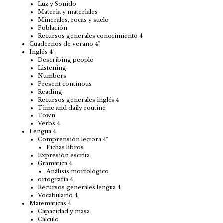
Luz y Sonido
Materia y materiales
Minerales, rocas y suelo
Población
Recursos generales conocimiento 4
Cuadernos de verano 4º
Inglés 4º
Describing people
Listening
Numbers
Present continous
Reading
Recursos generales inglés 4
Time and daily routine
Town
Verbs 4
Lengua 4
Comprensión lectora 4º
Fichas libros
Expresión escrita
Gramática 4
Análisis morfológico
ortografía 4
Recursos generales lengua 4
Vocabulario 4
Matemáticas 4
Capacidad y masa
Cálculo