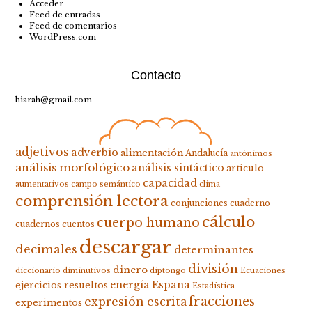
Acceder
Feed de entradas
Feed de comentarios
WordPress.com
Contacto
hiarah@gmail.com
adjetivos
adverbio
alimentación
Andalucía
antónimos
análisis morfológico
análisis sintáctico
artículo
capacidad
aumentativos
campo semántico
clima
comprensión lectora
conjunciones
cuaderno
cálculo
cuerpo humano
cuadernos
cuentos
descargar
decimales
determinantes
división
dinero
diccionario
diminutivos
diptongo
Ecuaciones
energía
España
ejercicios resueltos
Estadística
fracciones
expresión escrita
experimentos