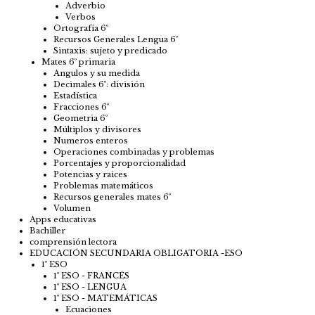
Adverbio
Verbos
Ortografía 6º
Recursos Generales Lengua 6º
Sintaxis: sujeto y predicado
Mates 6º primaria
Angulos y su medida
Decimales 6º: división
Estadística
Fracciones 6º
Geometria 6º
Múltiplos y divisores
Numeros enteros
Operaciones combinadas y problemas
Porcentajes y proporcionalidad
Potencias y raices
Problemas matemáticos
Recursos generales mates 6º
Volumen
Apps educativas
Bachiller
comprensión lectora
EDUCACIÓN SECUNDARIA OBLIGATORIA -ESO
1º ESO
1º ESO - FRANCÉS
1º ESO - LENGUA
1º ESO - MATEMÁTICAS
Ecuaciones