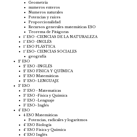
Geometría
numeros enteros
Numeros naturales
Potencias y raíces
Proporcionalidad
Recursos generales matemáticas ESO
Teorema de Pitágoras
1º ESO -CIENCIAS DE LA NATURALEZA
1º ESO -INGLÉS
1º ESO PLÁSTICA
1º ESO- CIENCIAS SOCIALES
geografía
2º ESO
2º ESO -INGLÉS
2º ESO FÍSICA Y QUÍMICA
2º ESO Matemáticas
2º ESO- LENGUAJE
3º ESO
3º ESO - Matematicas
3º ESO -Física y Química
3º ESO -Lenguaje
3º ESO- Inglés
4º ESO
4 ESO Matemáticas
Potencias, radicales y logaritmos
4º ESO Biología
4º ESO Física y Química
4º ESO Inglés