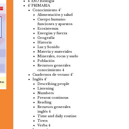
4º ESO Biología
4º PRIMARIA
Conocimiento 4º
Alimentación y salud
Cuerpo humano:
funciones y aparatos
Ecosistemas
Energias y fuerza
Geografía
Historia
Luz y Sonido
Materia y materiales
Minerales, rocas y suelo
Población
Recursos generales
conocimiento 4
Cuadernos de verano 4º
Inglés 4º
Describing people
Listening
Numbers
Present continous
Reading
Recursos generales
inglés 4
Time and daily routine
Town
Verbs 4