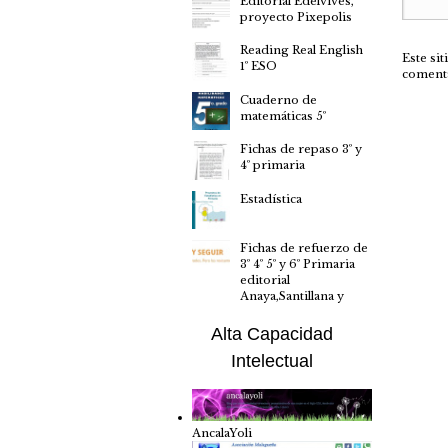
Editorial Edelvives,
proyecto Pixepolis
Reading Real English
Este si
1º ESO
coment
Cuaderno de
matemáticas 5º
Fichas de repaso 3º y
4º primaria
Estadística
Fichas de refuerzo de
3º 4º 5º y 6º Primaria
editorial
Anaya,Santillana y
Alta Capacidad
Intelectual
AncalaYoli