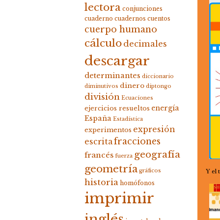
lectora
conjunciones
cuaderno
cuadernos
cuentos
cuerpo humano
cálculo
decimales
descargar
determinantes
diccionario
dinero
diminutivos
diptongo
división
Ecuaciones
energía
ejercicios resueltos
España
Estadística
expresión
experimentos
fracciones
escrita
geografía
francés
fuerza
geometría
gráficos
Y el
historia
homófonos
imprimir
inglés