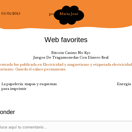
05/01/2015
por
Maria José
Web favorites
Bitcoin Casino No Kyc
Juegos De Tragamonedas Con Dinero Real
 entrada fue publicada en
Electricidad y magnetismo
y etiquetada
electricida
netismo
. Guarda el
enlace permanente
.
La papelería: mapas y esquemas
Energía
para imprimir
onder