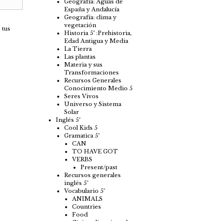
Geografía: Aguas de
España y Andalucía
Geografía: clima y
vegetación
 tus
Historia 5º :Prehistoria,
Edad Antigua y Media
La Tierra
Las plantas
Materia y sus
Transformaciones
Recursos Generales
Conocimiento Medio 5
Seres Vivos
Universo y Sistema
Solar
Inglés 5º
Cool Kids 5
Gramatica 5º
CAN
TO HAVE GOT
VERBS
Present/past
Recursos generales
inglés 5º
Vocabulario 5º
ANIMALS
Countries
Food