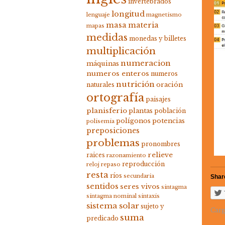
invertebrados
longitud
lenguaje
magnetismo
masa
materia
mapas
medidas
monedas y billetes
multiplicación
numeracion
máquinas
numeros enteros
numeros
nutrición
oración
naturales
ortografía
paisajes
planisferio
plantas
población
polígonos
potencias
polisemia
preposiciones
problemas
pronombres
relieve
raices
razonamiento
reproducción
reloj
repaso
resta
ríos
secundaria
Share
sentidos
seres vivos
sintagma
sintagma nominal
sintaxis
sistema solar
sujeto y
Carg
suma
predicado