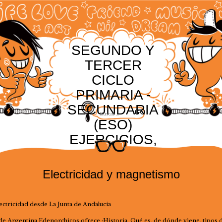
SEGUNDO Y
TERCER
CICLO
PRIMARIA -
SECUNDARIA
(ESO)
EJERCICIOS,
RECURSOS Y
ACTIVIDADES
Electricidad y magnetismo
lectricidad desde La Junta de Andalucía
e Argentina Edenorchicos ofrece :Historia, Qué es, de dónde viene, tipos 