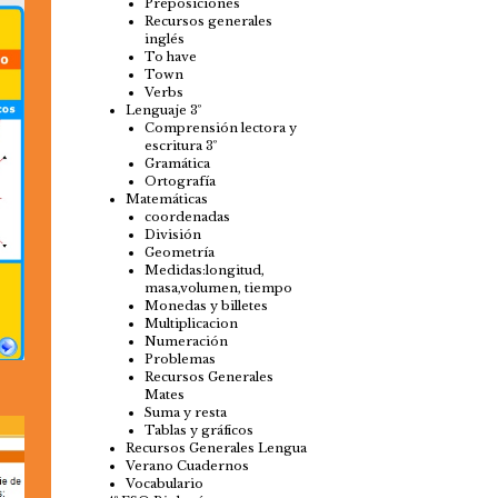
Preposiciones
Recursos generales
inglés
To have
Town
Verbs
Lenguaje 3º
Comprensión lectora y
escritura 3º
Gramática
Ortografía
Matemáticas
coordenadas
División
Geometría
Medidas:longitud,
masa,volumen, tiempo
Monedas y billetes
Multiplicacion
Numeración
Problemas
Recursos Generales
Mates
Suma y resta
Tablas y gráficos
Recursos Generales Lengua
Verano Cuadernos
Vocabulario