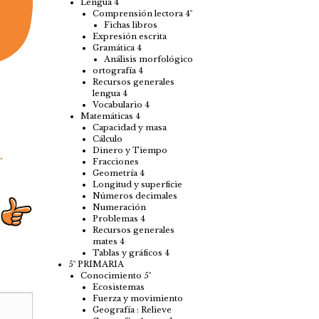
Lengua 4
Comprensión lectora 4º
Fichas libros
Expresión escrita
Gramática 4
Análisis morfológico
ortografía 4
Recursos generales
lengua 4
Vocabulario 4
Matemáticas 4
Capacidad y masa
Cálculo
Dinero y Tiempo
d
,
Fracciones
Geometría 4
Longitud y superficie
Números decimales
Numeración
Problemas 4
Recursos generales
mates 4
Tablas y gráficos 4
5º PRIMARIA
Conocimiento 5º
Ecosistemas
Fuerza y movimiento
Geografía : Relieve