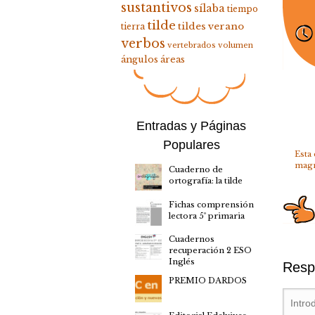
sustantivos
sílaba
tiempo
tilde
tildes
verano
tierra
verbos
vertebrados
volumen
ángulos
áreas
Entradas y Páginas
Populares
Esta
mag
Cuaderno de
ortografía: la tilde
Fichas comprensión
lectora 5º primaria
Cuadernos
recuperación 2 ESO
Inglés
Resp
PREMIO DARDOS