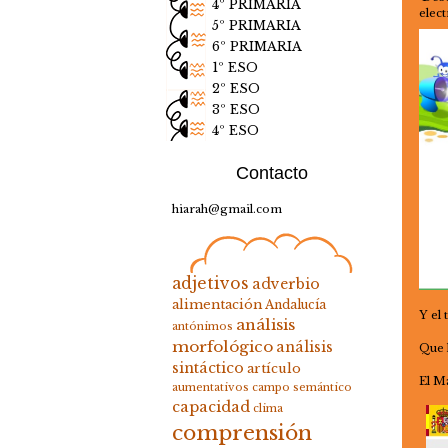
4º PRIMARIA
elect
5º PRIMARIA
6º PRIMARIA
1º ESO
2º ESO
3º ESO
4º ESO
Contacto
hiarah@gmail.com
adjetivos
adverbio
alimentación
Andalucía
Y el
análisis
antónimos
morfológico
análisis
Que 
sintáctico
artículo
El M
aumentativos
campo semántico
capacidad
clima
comprensión