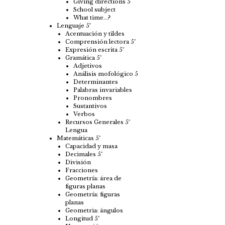
Giving directions 5
School subject
What time…?
Lenguaje 5º
Acentuación y tildes
Comprensión lectora 5º
Expresión escrita 5º
Gramática 5º
Adjetivos
Análisis mofológico 5
Determinantes
Palabras invariables
Pronombres
Sustantivos
Verbos
Recursos Generales 5º
Lengua
Matemáticas 5º
Capacidad y masa
Decimales 5º
División
Fracciones
Geometría: área de
figuras planas
Geometría: figuras
planas
Geometria: ángulos
Longitud 5º