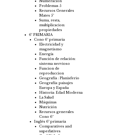
Numeración
Problemas 5
Recursos Generales
Mates 5º
Suma, resta,
multiplicacion:
propiedades
6º PRIMARIA
Cono 6º primaria
Electricidad y
magnetismo
Energía
Función de relación:
sistema nervioso
Funcion de
reproduccion
Geografía : Planisferio
Geografía: paisajes
Europa y España
Historia: Edad Moderna
La Salud
Máquinas
Nutrición
Recursos generales
Cono 6ª
Inglés 6º primaria
Comparatives and
superlatives