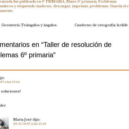
 entrada fue publicada en
6º PRIMARIA
,
Mates 6º primaria
,
Problemas
máticos
y etiquetada
cuaderno
,
descargar
,
imprimir
,
problemas
. Guarda el
e
anente
.
Geometría :Triángulos y ángulos
Cuaderno de ortografía: la tilde
mentarios en “
Taller de resolución de
lemas 6º primaria
”
ijo:
17 a las 17:54
 soluciones?
der
Maria José
dijo:
29/11/2017 a las 15:56