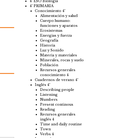
4º ESO Biología
4º PRIMARIA
Conocimiento 4º
Alimentación y salud
Cuerpo humano:
funciones y aparatos
Ecosistemas
Energias y fuerza
Geografía
Historia
Luz y Sonido
Materia y materiales
Minerales, rocas y suelo
Población
Recursos generales
conocimiento 4
Cuadernos de verano 4º
Inglés 4º
Describing people
Listening
Numbers
Present continous
Reading
Recursos generales
inglés 4
Time and daily routine
Town
Verbs 4