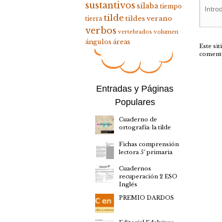
sustantivos
sílaba
tiempo
tilde
tildes
verano
tierra
verbos
vertebrados
volumen
ángulos
áreas
Este si
coment
Entradas y Páginas
Populares
Cuaderno de
ortografía: la tilde
Fichas comprensión
lectora 5º primaria
Cuadernos
recuperación 2 ESO
Inglés
PREMIO DARDOS