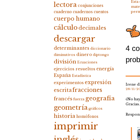
Esta
lectora
conjunciones
mate
perm
cuaderno
cuadernos
cuentos
cuerpo humano
cálculo
decimales
descargar
4 co
determinantes
diccionario
dinero
diminutivos
diptongo
prob
división
Ecuaciones
energía
ejercicios resueltos
España
Estadística
expresión
experimentos
Irene
d
fracciones
28/11/20
escrita
geografía
francés
¿No hay
fuerza
Gracias.
geometría
gráficos
Respon
historia
homófonos
imprimir
inglés