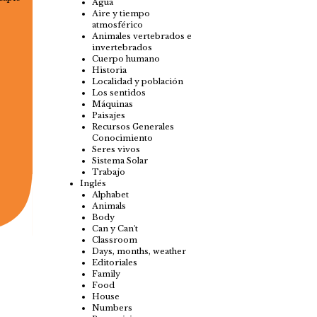
Agua
Aire y tiempo
atmosférico
Animales vertebrados e
invertebrados
Cuerpo humano
Historia
Localidad y población
Los sentidos
Máquinas
Paisajes
Recursos Generales
Conocimiento
Seres vivos
Sistema Solar
Trabajo
Inglés
Alphabet
Animals
Body
Can y Can't
Classroom
Days, months, weather
Editoriales
Family
Food
House
Numbers