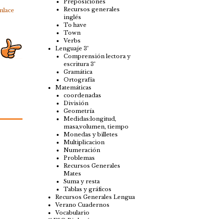
Preposiciones
Recursos generales
nlace
inglés
To have
Town
Verbs
Lenguaje 3º
Comprensión lectora y
escritura 3º
Gramática
Ortografía
Matemáticas
coordenadas
División
Geometría
Medidas:longitud,
masa,volumen, tiempo
Monedas y billetes
Multiplicacion
Numeración
Problemas
Recursos Generales
Mates
Suma y resta
Tablas y gráficos
Recursos Generales Lengua
Verano Cuadernos
Vocabulario