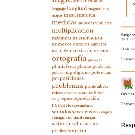
invertebrados
N
longitud
lenguaje
magnetismo
R
masa
materia
mapas
medidas
monedas y billetes
multiplicación
Sargen
numeracion
máquinas
28/11/20
numeros enteros
numeros
Hola, b
nutrición
oración
naturales
ortografía
Respon
paisajes
planisferio
plantas
población
polígonos
potencias
polisemia
preposiciones
problemas
pronombres
relieve
raices
razonamiento
Gracias.
reproducción
reloj
repaso
Respon
resta
ríos
secundaria
sentidos
seres vivos
sintagma
sintagma nominal
sintaxis
sistema solar
Resp
sujeto y
suma
predicado