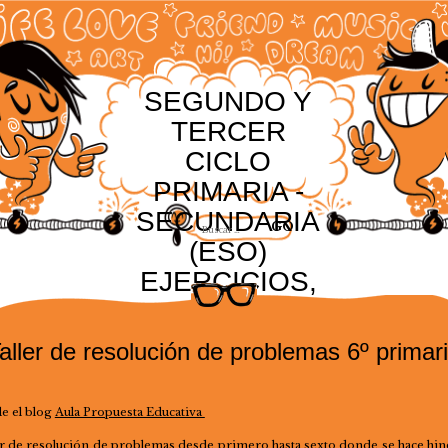
SEGUNDO Y
TERCER
CICLO
PRIMARIA -
SECUNDARIA
(ESO)
EJERCICIOS,
RECURSOS Y
ACTIVIDADES
aller de resolución de problemas 6º primar
e el blog
Aula Propuesta Educativa
er de resolución de problemas desde primero hasta sexto donde se hace hin