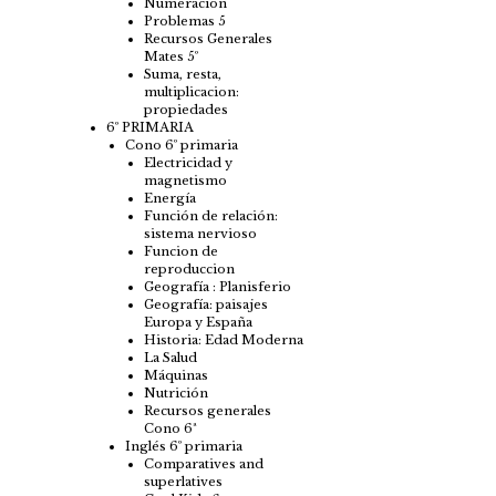
Numeración
Problemas 5
Recursos Generales
Mates 5º
Suma, resta,
multiplicacion:
propiedades
6º PRIMARIA
Cono 6º primaria
Electricidad y
magnetismo
Energía
Función de relación:
sistema nervioso
Funcion de
reproduccion
Geografía : Planisferio
Geografía: paisajes
Europa y España
Historia: Edad Moderna
La Salud
Máquinas
Nutrición
Recursos generales
Cono 6ª
Inglés 6º primaria
Comparatives and
superlatives