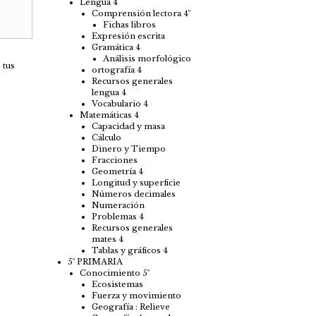
Lengua 4
Comprensión lectora 4º
Fichas libros
Expresión escrita
Gramática 4
Análisis morfológico
 tus
ortografía 4
Recursos generales
lengua 4
Vocabulario 4
Matemáticas 4
Capacidad y masa
Cálculo
Dinero y Tiempo
Fracciones
Geometría 4
Longitud y superficie
Números decimales
Numeración
Problemas 4
Recursos generales
mates 4
Tablas y gráficos 4
5º PRIMARIA
Conocimiento 5º
Ecosistemas
Fuerza y movimiento
Geografía : Relieve