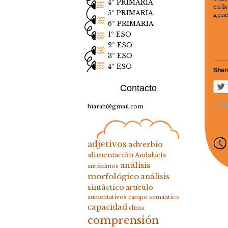
4º PRIMARIA
en la
5º PRIMARIA
gene
6º PRIMARIA
1º ESO
2º ESO
3º ESO
4º ESO
Share
Contacto
Carg
hiarah@gmail.com
adjetivos
adverbio
alimentación
Andalucía
análisis
antónimos
morfológico
análisis
sintáctico
artículo
aumentativos
campo semántico
capacidad
clima
comprensión