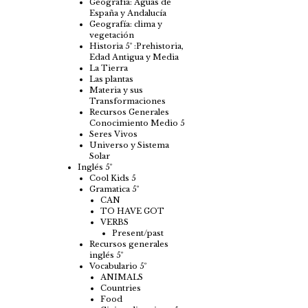
Geografía: Aguas de
España y Andalucía
Geografía: clima y
vegetación
Historia 5º :Prehistoria,
Edad Antigua y Media
La Tierra
Las plantas
Materia y sus
Transformaciones
Recursos Generales
Conocimiento Medio 5
Seres Vivos
Universo y Sistema
Solar
Inglés 5º
Cool Kids 5
Gramatica 5º
CAN
TO HAVE GOT
VERBS
Present/past
Recursos generales
inglés 5º
Vocabulario 5º
ANIMALS
Countries
Food