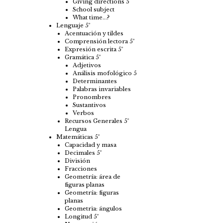
Giving directions 5
School subject
What time…?
Lenguaje 5º
Acentuación y tildes
Comprensión lectora 5º
Expresión escrita 5º
Gramática 5º
Adjetivos
Análisis mofológico 5
Determinantes
Palabras invariables
Pronombres
Sustantivos
Verbos
Recursos Generales 5º
Lengua
Matemáticas 5º
Capacidad y masa
Decimales 5º
División
Fracciones
Geometría: área de
figuras planas
Geometría: figuras
planas
Geometria: ángulos
Longitud 5º