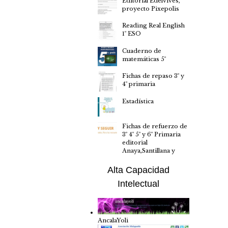
Editorial Edelvives,
proyecto Pixepolis
Reading Real English
1º ESO
Cuaderno de
matemáticas 5º
Fichas de repaso 3º y
4º primaria
Estadística
Fichas de refuerzo de
3º 4º 5º y 6º Primaria
editorial
Anaya,Santillana y
Alta Capacidad
Intelectual
AncalaYoli