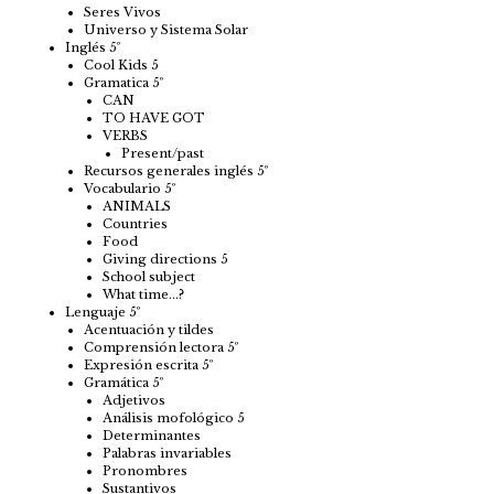
Seres Vivos
Universo y Sistema Solar
Inglés 5º
Cool Kids 5
Gramatica 5º
CAN
TO HAVE GOT
VERBS
Present/past
Recursos generales inglés 5º
Vocabulario 5º
ANIMALS
Countries
Food
Giving directions 5
School subject
What time…?
Lenguaje 5º
Acentuación y tildes
Comprensión lectora 5º
Expresión escrita 5º
Gramática 5º
Adjetivos
Análisis mofológico 5
Determinantes
Palabras invariables
Pronombres
Sustantivos