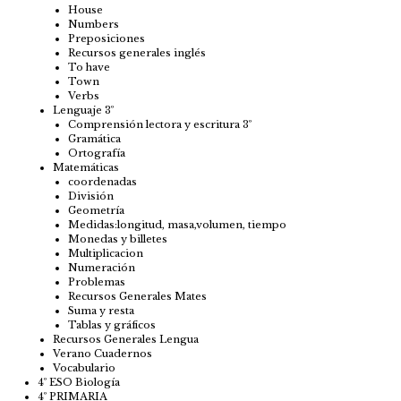
House
Numbers
Preposiciones
Recursos generales inglés
To have
Town
Verbs
Lenguaje 3º
Comprensión lectora y escritura 3º
Gramática
Ortografía
Matemáticas
coordenadas
División
Geometría
Medidas:longitud, masa,volumen, tiempo
Monedas y billetes
Multiplicacion
Numeración
Problemas
Recursos Generales Mates
Suma y resta
Tablas y gráficos
Recursos Generales Lengua
Verano Cuadernos
Vocabulario
4º ESO Biología
4º PRIMARIA