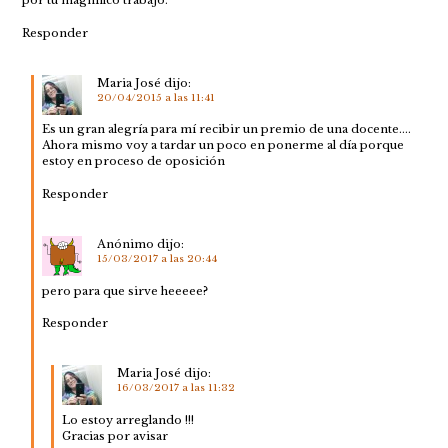
por tu magnífico trabajo.
Responder
Maria José
dijo:
20/04/2015 a las 11:41
Es un gran alegría para mí recibir un premio de una docente….
Ahora mismo voy a tardar un poco en ponerme al día porque
estoy en proceso de oposición
Responder
Anónimo
dijo:
15/03/2017 a las 20:44
pero para que sirve heeeee?
Responder
Maria José
dijo:
16/03/2017 a las 11:32
Lo estoy arreglando !!!
Gracias por avisar