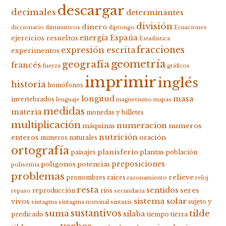
descargar
decimales
determinantes
división
dinero
diccionario
diminutivos
diptongo
Ecuaciones
energía
España
ejercicios resueltos
Estadística
fracciones
expresión escrita
experimentos
geometría
geografía
francés
fuerza
gráficos
imprimir
inglés
historia
homófonos
longitud
masa
invertebrados
lenguaje
magnetismo
mapas
medidas
materia
monedas y billetes
multiplicación
numeracion
numeros
máquinas
nutrición
enteros
oración
numeros naturales
ortografía
planisferio
plantas
paisajes
población
preposiciones
polígonos
potencias
polisemia
problemas
relieve
pronombres
raices
razonamiento
reloj
resta
sentidos
seres
reproducción
ríos
repaso
secundaria
sistema solar
vivos
sujeto y
sintagma
sintagma nominal
sintaxis
suma
sustantivos
tilde
sílaba
predicado
tiempo
tierra