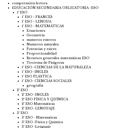
comprensión lectora
EDUCACIÓN SECUNDARIA OBLIGATORIA -ESO
1º ESO
1º ESO - FRANCÉS
1º ESO - LENGUA
1º ESO - MATEMÁTICAS
Ecuaciones
Geometría
numeros enteros
Numeros naturales
Potencias y raíces
Proporcionalidad
Recursos generales matemáticas ESO
Teorema de Pitágoras
1º ESO -CIENCIAS DE LA NATURALEZA
1º ESO -INGLÉS
1º ESO PLÁSTICA
1º ESO- CIENCIAS SOCIALES
geografía
2º ESO
2º ESO -INGLÉS
2º ESO FÍSICA Y QUÍMICA
2º ESO Matemáticas
2º ESO- LENGUAJE
3º ESO
3º ESO - Matematicas
3º ESO -Física y Química
3º ESO -Lenguaje