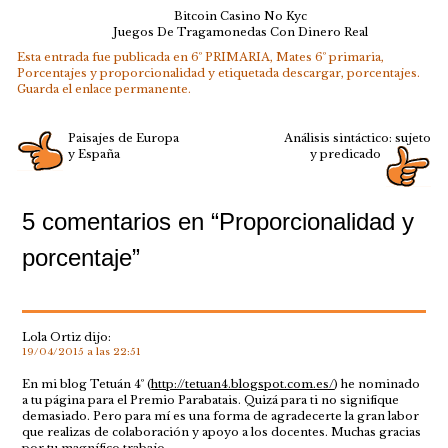
Bitcoin Casino No Kyc
Juegos De Tragamonedas Con Dinero Real
Esta entrada fue publicada en
6º PRIMARIA
,
Mates 6º primaria
,
Porcentajes y proporcionalidad
y etiquetada
descargar
,
porcentajes
.
Guarda el
enlace permanente
.
Paisajes de Europa
Análisis sintáctico: sujeto
y España
y predicado
5 comentarios en “
Proporcionalidad y
porcentaje
”
Lola Ortiz
dijo:
19/04/2015 a las 22:51
En mi blog Tetuán 4º (
http://tetuan4.blogspot.com.es/
) he nominado
a tu página para el Premio Parabatais. Quizá para ti no signifique
demasiado. Pero para mí es una forma de agradecerte la gran labor
que realizas de colaboración y apoyo a los docentes. Muchas gracias