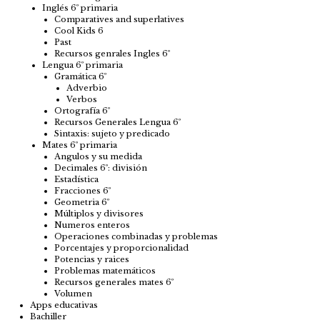
Inglés 6º primaria
Comparatives and superlatives
Cool Kids 6
Past
Recursos genrales Ingles 6º
Lengua 6º primaria
Gramática 6º
Adverbio
Verbos
Ortografía 6º
Recursos Generales Lengua 6º
Sintaxis: sujeto y predicado
Mates 6º primaria
Angulos y su medida
Decimales 6º: división
Estadística
Fracciones 6º
Geometria 6º
Múltiplos y divisores
Numeros enteros
Operaciones combinadas y problemas
Porcentajes y proporcionalidad
Potencias y raices
Problemas matemáticos
Recursos generales mates 6º
Volumen
Apps educativas
Bachiller