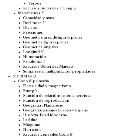
Verbos
Recursos Generales 5º Lengua
Matemáticas 5º
Capacidad y masa
Decimales 5º
División
Fracciones
Geometría: área de figuras planas
Geometría: figuras planas
Geometria: ángulos
Longitud 5º
Numeración
Problemas 5
Recursos Generales Mates 5º
Suma, resta, multiplicacion: propiedades
6º PRIMARIA
Cono 6º primaria
Electricidad y magnetismo
Energía
Función de relación: sistema nervioso
Funcion de reproduccion
Geografía : Planisferio
Geografía: paisajes Europa y España
Historia: Edad Moderna
La Salud
Máquinas
Nutrición
Recursos generales Cono 6ª