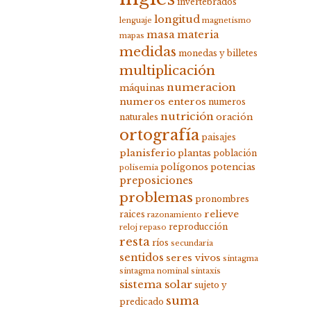
invertebrados
longitud
lenguaje
magnetismo
masa
materia
mapas
medidas
monedas y billetes
multiplicación
numeracion
máquinas
numeros enteros
numeros
nutrición
oración
naturales
ortografía
paisajes
planisferio
plantas
población
polígonos
potencias
polisemia
preposiciones
problemas
pronombres
relieve
raices
razonamiento
reproducción
reloj
repaso
resta
ríos
secundaria
sentidos
seres vivos
sintagma
sintagma nominal
sintaxis
sistema solar
sujeto y
suma
predicado