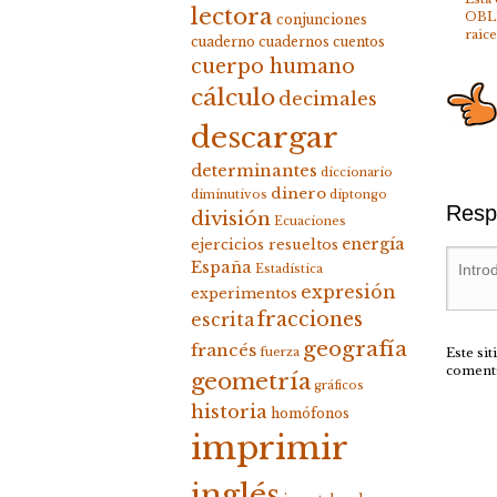
lectora
OBL
conjunciones
raice
cuaderno
cuadernos
cuentos
cuerpo humano
cálculo
decimales
descargar
determinantes
diccionario
dinero
diminutivos
diptongo
Resp
división
Ecuaciones
energía
ejercicios resueltos
España
Estadística
expresión
experimentos
fracciones
escrita
geografía
francés
fuerza
Este si
coment
geometría
gráficos
historia
homófonos
imprimir
inglés