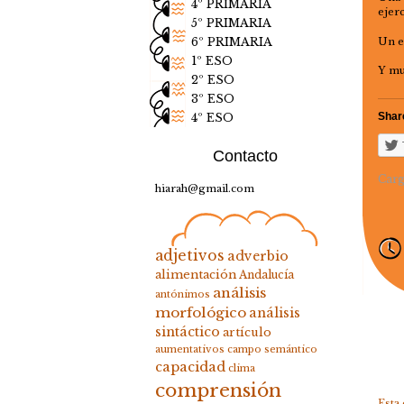
4º PRIMARIA
ejer
5º PRIMARIA
Un e
6º PRIMARIA
1º ESO
Y mu
2º ESO
3º ESO
Share
4º ESO
Contacto
Carg
hiarah@gmail.com
adjetivos
adverbio
alimentación
Andalucía
análisis
antónimos
morfológico
análisis
sintáctico
artículo
aumentativos
campo semántico
capacidad
clima
comprensión
Esta