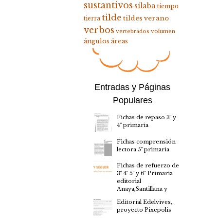
sustantivos
sílaba
tiempo
tilde
tildes
verano
tierra
verbos
vertebrados
volumen
ángulos
áreas
Entradas y Páginas
Populares
Fichas de repaso 3º y
4º primaria
Fichas comprensión
lectora 5º primaria
Fichas de refuerzo de
3º 4º 5º y 6º Primaria
editorial
Anaya,Santillana y
Editorial Edelvives,
proyecto Pixepolis