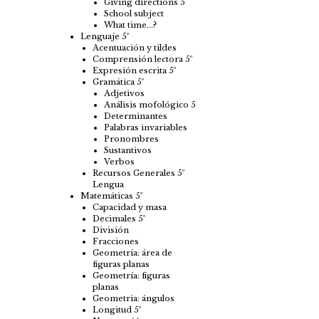
Giving directions 5
School subject
What time…?
Lenguaje 5º
Acentuación y tildes
Comprensión lectora 5º
Expresión escrita 5º
Gramática 5º
Adjetivos
Análisis mofológico 5
Determinantes
Palabras invariables
Pronombres
Sustantivos
Verbos
Recursos Generales 5º
Lengua
Matemáticas 5º
Capacidad y masa
Decimales 5º
División
Fracciones
Geometría: área de
figuras planas
Geometría: figuras
planas
Geometria: ángulos
Longitud 5º