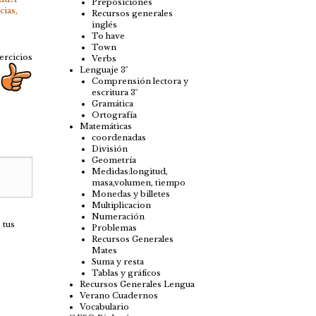
Preposiciones
cias
,
Recursos generales
inglés
To have
Town
ercicios
Verbs
Lenguaje 3º
Comprensión lectora y
escritura 3º
Gramática
Ortografía
Matemáticas
coordenadas
División
Geometría
Medidas:longitud,
masa,volumen, tiempo
Monedas y billetes
Multiplicacion
Numeración
 tus
Problemas
Recursos Generales
Mates
Suma y resta
Tablas y gráficos
Recursos Generales Lengua
Verano Cuadernos
Vocabulario