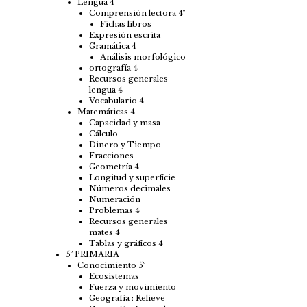
Lengua 4
Comprensión lectora 4º
Fichas libros
Expresión escrita
Gramática 4
Análisis morfológico
ortografía 4
Recursos generales
lengua 4
Vocabulario 4
Matemáticas 4
Capacidad y masa
Cálculo
Dinero y Tiempo
Fracciones
Geometría 4
Longitud y superficie
Números decimales
Numeración
Problemas 4
Recursos generales
mates 4
Tablas y gráficos 4
5º PRIMARIA
Conocimiento 5º
Ecosistemas
Fuerza y movimiento
Geografía : Relieve