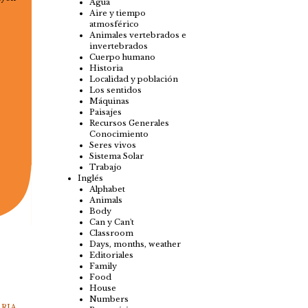
Agua
Aire y tiempo
atmosférico
Animales vertebrados e
invertebrados
Cuerpo humano
Historia
Localidad y población
Los sentidos
Máquinas
Paisajes
Recursos Generales
Conocimiento
Seres vivos
Sistema Solar
Trabajo
Inglés
Alphabet
Animals
Body
Can y Can't
Classroom
Days, months, weather
Editoriales
Family
Food
House
Numbers
RIA