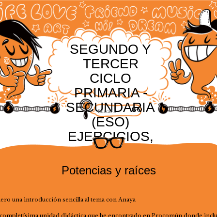
SEGUNDO Y
TERCER
CICLO
PRIMARIA -
SECUNDARIA
(ESO)
EJERCICIOS,
RECURSOS Y
ACTIVIDADES
Potencias y raíces
ero una introducción sencilla al tema con Anaya
completísima unidad didáctica que he encontrado en Procomún donde incl