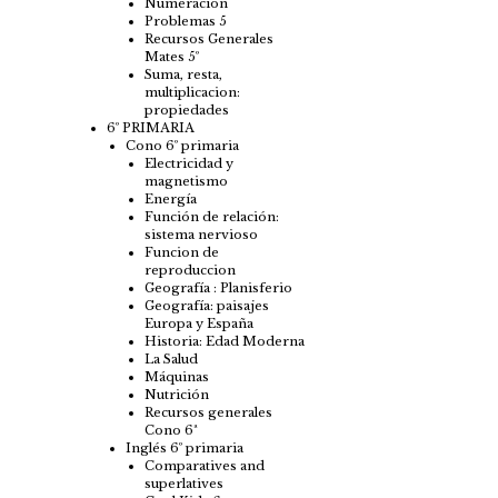
Numeración
Problemas 5
Recursos Generales
Mates 5º
Suma, resta,
multiplicacion:
propiedades
6º PRIMARIA
Cono 6º primaria
Electricidad y
magnetismo
Energía
Función de relación:
sistema nervioso
Funcion de
reproduccion
Geografía : Planisferio
Geografía: paisajes
Europa y España
Historia: Edad Moderna
La Salud
Máquinas
Nutrición
Recursos generales
Cono 6ª
Inglés 6º primaria
Comparatives and
superlatives