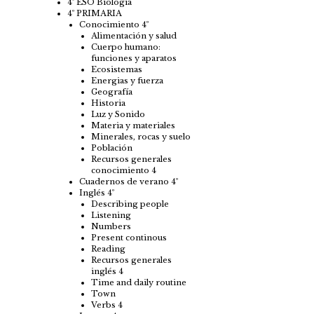
4º ESO Biología
4º PRIMARIA
Conocimiento 4º
Alimentación y salud
Cuerpo humano:
funciones y aparatos
Ecosistemas
Energias y fuerza
Geografía
Historia
Luz y Sonido
Materia y materiales
Minerales, rocas y suelo
Población
Recursos generales
conocimiento 4
Cuadernos de verano 4º
Inglés 4º
Describing people
Listening
Numbers
Present continous
Reading
Recursos generales
inglés 4
Time and daily routine
Town
Verbs 4