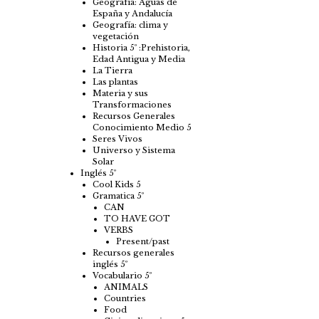
Geografía: Aguas de
España y Andalucía
Geografía: clima y
vegetación
Historia 5º :Prehistoria,
Edad Antigua y Media
La Tierra
Las plantas
Materia y sus
Transformaciones
Recursos Generales
Conocimiento Medio 5
Seres Vivos
Universo y Sistema
Solar
Inglés 5º
Cool Kids 5
Gramatica 5º
CAN
TO HAVE GOT
VERBS
Present/past
Recursos generales
inglés 5º
Vocabulario 5º
ANIMALS
Countries
Food